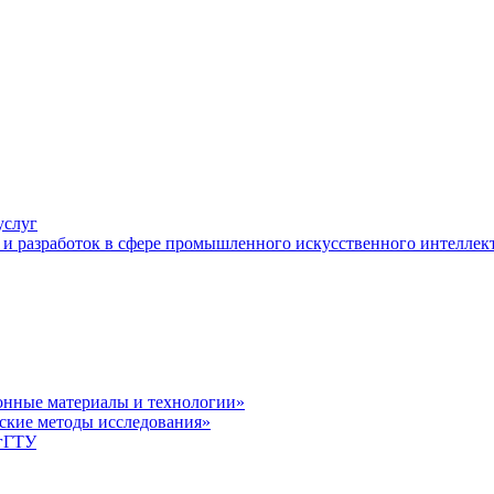
услуг
и разработок в сфере промышленного искусственного интеллек
нные материалы и технологии»
ские методы исследования»
лгГТУ