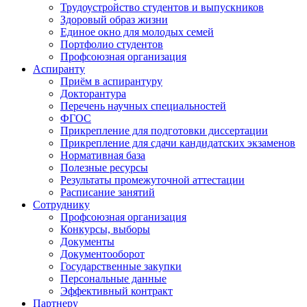
Трудоустройство студентов и выпускников
Здоровый образ жизни
Единое окно для молодых семей
Портфолио студентов
Профсоюзная организация
Аспиранту
Приём в аспирантуру
Докторантура
Перечень научных специальностей
ФГОС
Прикрепление для подготовки диссертации
Прикрепление для сдачи кандидатских экзаменов
Нормативная база
Полезные ресурсы
Результаты промежуточной аттестации
Расписание занятий
Сотруднику
Профсоюзная организация
Конкурсы, выборы
Документы
Документооборот
Государственные закупки
Персональные данные
Эффективный контракт
Партнеру