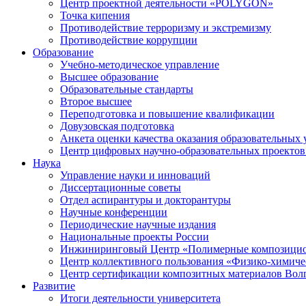
Центр проектной деятельности «POLYGON»
Точка кипения
Противодействие терроризму и экстремизму
Противодействие коррупции
Образование
Учебно-методическое управление
Высшее образование
Образовательные стандарты
Второе высшее
Переподготовка и повышение квалификации
Довузовская подготовка
Анкета оценки качества оказания образовательных 
Центр цифровых научно-образовательных проектов 
Наука
Управление науки и инноваций
Диссертационные советы
Отдел аспирантуры и докторантуры
Научные конференции
Периодические научные издания
Национальные проекты России
Инжиниринговый Центр «Полимерные композицио
Центр коллективного пользования «Физико-химиче
Центр сертификации композитных материалов Во
Развитие
Итоги деятельности университета