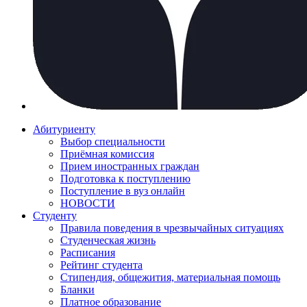
Абитуриенту
Выбор специальности
Приёмная комиссия
Прием иностранных граждан
Подготовка к поступлению
Поступление в вуз онлайн
НОВОСТИ
Студенту
Правила поведения в чрезвычайных ситуациях
Студенческая жизнь
Расписания
Рейтинг студента
Стипендия, общежития, материальная помощь
Бланки
Платное образование