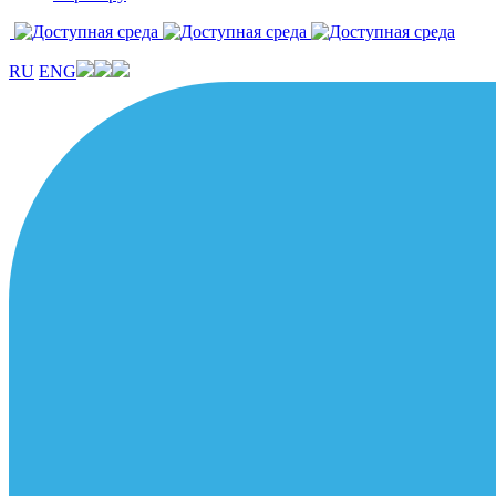
RU
ENG