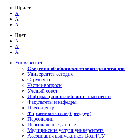
Шрифт
A
A
A
Цвет
A
A
A
Университет
Сведения об образовательной организации
Университет сегодня
Структура
Частые вопросы
Ученый совет
Информационно-библиотечный центр
Факультеты и кафедры
Пресс-центр
Фирменный стиль (брендбук)
Персоналии
Персональные данные
Медицинские услуги университета
Ассоциация выпускников ВолгГТУ