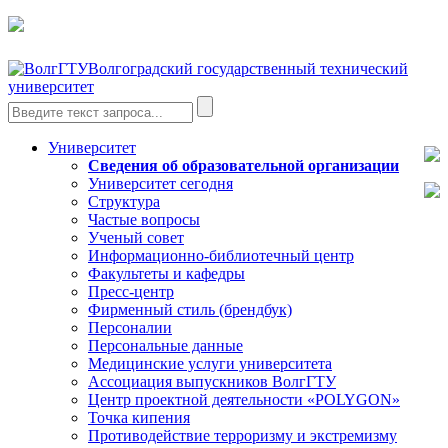
Волгоградский государственный технический
университет
Университет
Сведения об образовательной организации
Университет сегодня
Структура
Частые вопросы
Ученый совет
Информационно-библиотечный центр
Факультеты и кафедры
Пресс-центр
Фирменный стиль (брендбук)
Персоналии
Персональные данные
Медицинские услуги университета
Ассоциация выпускников ВолгГТУ
Центр проектной деятельности «POLYGON»
Точка кипения
Противодействие терроризму и экстремизму