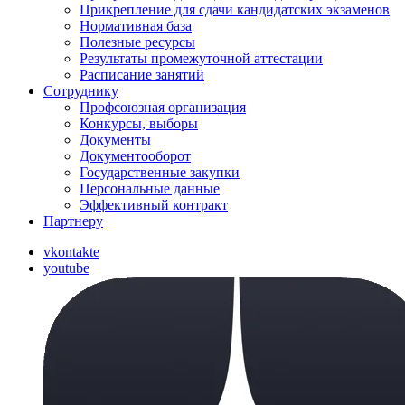
Прикрепление для сдачи кандидатских экзаменов
Нормативная база
Полезные ресурсы
Результаты промежуточной аттестации
Расписание занятий
Сотруднику
Профсоюзная организация
Конкурсы, выборы
Документы
Документооборот
Государственные закупки
Персональные данные
Эффективный контракт
Партнеру
vkontakte
youtube