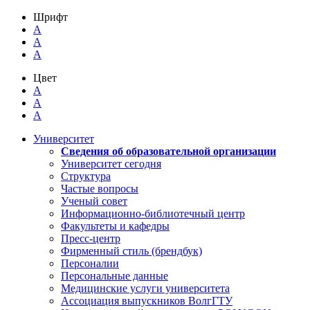
Шрифт
A
A
A
Цвет
A
A
A
Университет
Сведения об образовательной организации
Университет сегодня
Структура
Частые вопросы
Ученый совет
Информационно-библиотечный центр
Факультеты и кафедры
Пресс-центр
Фирменный стиль (брендбук)
Персоналии
Персональные данные
Медицинские услуги университета
Ассоциация выпускников ВолгГТУ