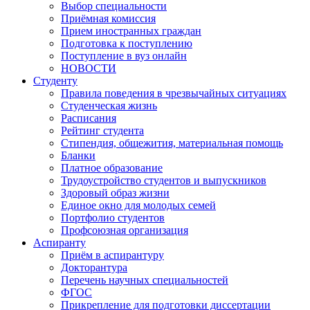
Выбор специальности
Приёмная комиссия
Прием иностранных граждан
Подготовка к поступлению
Поступление в вуз онлайн
НОВОСТИ
Студенту
Правила поведения в чрезвычайных ситуациях
Студенческая жизнь
Расписания
Рейтинг студента
Стипендия, общежития, материальная помощь
Бланки
Платное образование
Трудоустройство студентов и выпускников
Здоровый образ жизни
Единое окно для молодых семей
Портфолио студентов
Профсоюзная организация
Аспиранту
Приём в аспирантуру
Докторантура
Перечень научных специальностей
ФГОС
Прикрепление для подготовки диссертации