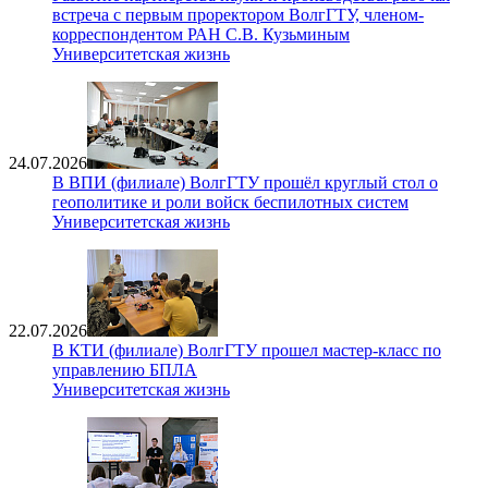
встреча с первым проректором ВолгГТУ, членом-
корреспондентом РАН С.В. Кузьминым
Университетская жизнь
24.07.2026
В ВПИ (филиале) ВолгГТУ прошёл круглый стол о
геополитике и роли войск беспилотных систем
Университетская жизнь
22.07.2026
В КТИ (филиале) ВолгГТУ прошел мастер-класс по
управлению БПЛА
Университетская жизнь