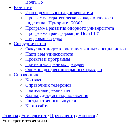
ВолгГТУ
Развитие
Итоги деятельности университета
Программа стратегического академического
лидерства "Приоритет 2030"
Программа развития опорного университета
Программа трансформации ВолгГТУ
Цифровая кафедра
Сотрудничество
Факультет подготовки иностранных специалистов
Партнеры университета
Проекты и программы
Прием иностранных граждан
Олимпиады для иностранных граждан
Справочник
Контакты
Справочник телефонов
Платежные реквизиты
Бланки, документы, положения
Государственные закупки
Карта сайта
Главная
/
Университет
/
Пресс-центр
/
Новости
/
Университетская жизнь