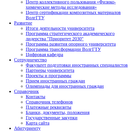
Центр коллективного пользования «Физико-
химические методы исследования»
Центр сертификации композитных материалов
ВолгГТУ
Развитие
Итоги деятельности университета
Программа стратегического академического
лидерства "Приоритет 2030"
Программа развития опорного университета
Программа трансформации ВолгГТУ
Цифровая кафедра
Сотрудничество
Факультет подготовки иностранных специалистов
Партнеры университета
Проекты и программы
Прием иностранных граждан
Олимпиады для иностранных граждан
Справочник
Контакты
Справочник телефонов
Платежные реквизиты
Бланки, документы, положения
Государственные закупки
Карта сайта
Абитуриенту