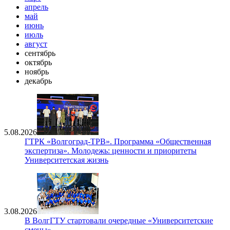
апрель
май
июнь
июль
август
сентябрь
октябрь
ноябрь
декабрь
5.08.2026
ГТРК «Волгоград-ТРВ». Программа «Общественная
экспертиза». Молодежь: ценности и приоритеты
Университетская жизнь
3.08.2026
В ВолгГТУ стартовали очередные «Университетские
смены»