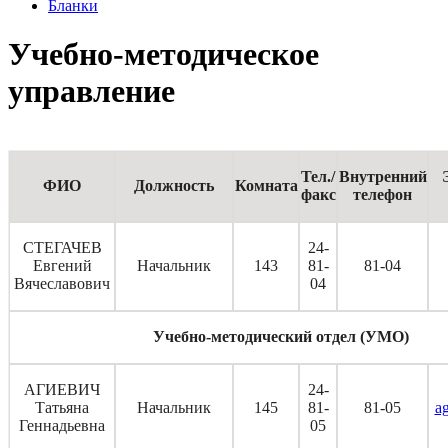
Бланки
Учебно-методическое
управление
Тел./
Внутренний
ФИО
Должность
Комната
факс
телефон
СТЕГАЧЕВ
24-
Евгений
Начальник
143
81-
81-04
Вячеславович
04
Учебно-методический отдел (УМО)
АГИЕВИЧ
24-
Татьяна
Начальник
145
81-
81-05
a
Геннадьевна
05