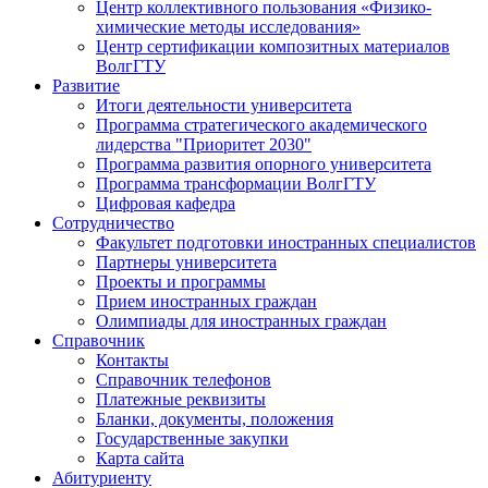
Центр коллективного пользования «Физико-
химические методы исследования»
Центр сертификации композитных материалов
ВолгГТУ
Развитие
Итоги деятельности университета
Программа стратегического академического
лидерства "Приоритет 2030"
Программа развития опорного университета
Программа трансформации ВолгГТУ
Цифровая кафедра
Сотрудничество
Факультет подготовки иностранных специалистов
Партнеры университета
Проекты и программы
Прием иностранных граждан
Олимпиады для иностранных граждан
Справочник
Контакты
Справочник телефонов
Платежные реквизиты
Бланки, документы, положения
Государственные закупки
Карта сайта
Абитуриенту