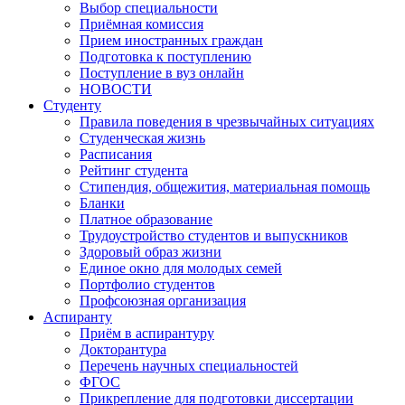
Выбор специальности
Приёмная комиссия
Прием иностранных граждан
Подготовка к поступлению
Поступление в вуз онлайн
НОВОСТИ
Студенту
Правила поведения в чрезвычайных ситуациях
Студенческая жизнь
Расписания
Рейтинг студента
Стипендия, общежития, материальная помощь
Бланки
Платное образование
Трудоустройство студентов и выпускников
Здоровый образ жизни
Единое окно для молодых семей
Портфолио студентов
Профсоюзная организация
Аспиранту
Приём в аспирантуру
Докторантура
Перечень научных специальностей
ФГОС
Прикрепление для подготовки диссертации