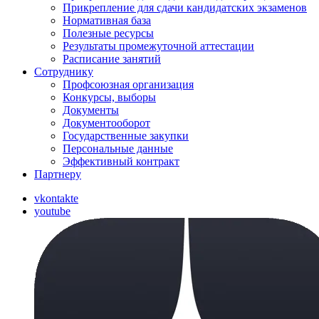
Прикрепление для сдачи кандидатских экзаменов
Нормативная база
Полезные ресурсы
Результаты промежуточной аттестации
Расписание занятий
Сотруднику
Профсоюзная организация
Конкурсы, выборы
Документы
Документооборот
Государственные закупки
Персональные данные
Эффективный контракт
Партнеру
vkontakte
youtube