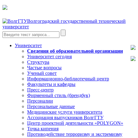
Волгоградский государственный технический
университет
Университет
Сведения об образовательной организации
Университет сегодня
Структура
Частые вопросы
Ученый совет
Информационно-библиотечный центр
Факультеты и кафедры
Пресс-центр
Фирменный стиль (брендбук)
Персоналии
Персональные данные
Медицинские услуги университета
Ассоциация выпускников ВолгГТУ
Центр проектной деятельности «POLYGON»
Точка кипения
Противодействие терроризму и экстремизму