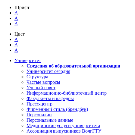
Шрифт
A
A
A
Цвет
A
A
A
Университет
Сведения об образовательной организации
Университет сегодня
Структура
Частые вопросы
Ученый совет
Информационно-библиотечный центр
Факультеты и кафедры
Пресс-центр
Фирменный стиль (брендбук)
Персоналии
Персональные данные
Медицинские услуги университета
Ассоциация выпускников ВолгГТУ