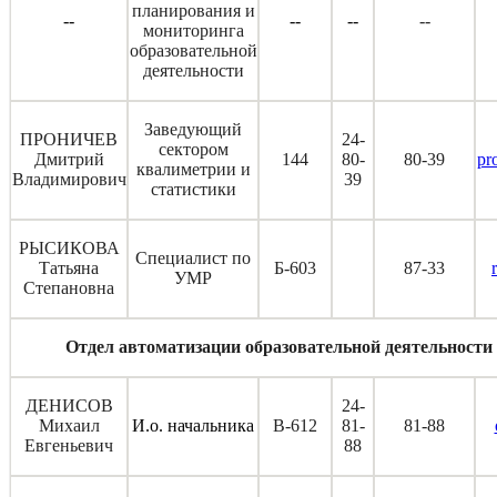
планирования и
--
--
--
--
мониторинга
образовательной
деятельности
Заведующий
ПРОНИЧЕВ
24-
сектором
Дмитрий
144
80-
80-39
pr
квалиметрии и
Владимирович
39
статистики
РЫСИКОВА
Специалист по
Татьяна
Б-603
87-33
УМР
Степановна
Отдел автоматизации образовательной деятельности
ДЕНИСОВ
24-
Михаил
И.о. начальника
В-612
81-
81-88
Евгеньевич
88