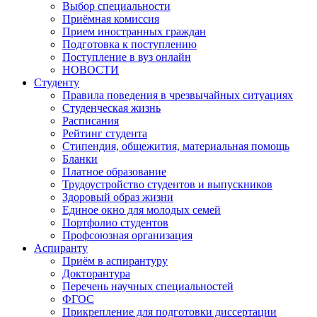
Выбор специальности
Приёмная комиссия
Прием иностранных граждан
Подготовка к поступлению
Поступление в вуз онлайн
НОВОСТИ
Студенту
Правила поведения в чрезвычайных ситуациях
Студенческая жизнь
Расписания
Рейтинг студента
Стипендия, общежития, материальная помощь
Бланки
Платное образование
Трудоустройство студентов и выпускников
Здоровый образ жизни
Единое окно для молодых семей
Портфолио студентов
Профсоюзная организация
Аспиранту
Приём в аспирантуру
Докторантура
Перечень научных специальностей
ФГОС
Прикрепление для подготовки диссертации