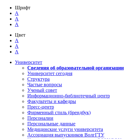
Шрифт
A
A
A
Цвет
A
A
A
Университет
Сведения об образовательной организации
Университет сегодня
Структура
Частые вопросы
Ученый совет
Информационно-библиотечный центр
Факультеты и кафедры
Пресс-центр
Фирменный стиль (брендбук)
Персоналии
Персональные данные
Медицинские услуги университета
Ассоциация выпускников ВолгГТУ