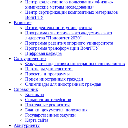
Центр коллективного пользования «Физико-
химические методы исследования»
Центр сертификации композитных материалов
ВолгГТУ
Развитие
Итоги деятельности университета
Программа стратегического академического
лидерства "Приоритет 2030"
Программа развития опорного университета
Программа трансформации ВолгГТУ
Цифровая кафедра
Сотрудничество
Факультет подготовки иностранных специалистов
Партнеры университета
Проекты и программы
Прием иностранных граждан
Олимпиады для иностранных граждан
Справочник
Контакты
Справочник телефонов
Платежные реквизиты
Бланки, документы, положения
Государственные закупки
Карта сайта
Абитуриенту