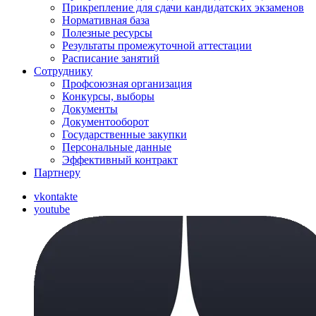
Прикрепление для сдачи кандидатских экзаменов
Нормативная база
Полезные ресурсы
Результаты промежуточной аттестации
Расписание занятий
Сотруднику
Профсоюзная организация
Конкурсы, выборы
Документы
Документооборот
Государственные закупки
Персональные данные
Эффективный контракт
Партнеру
vkontakte
youtube