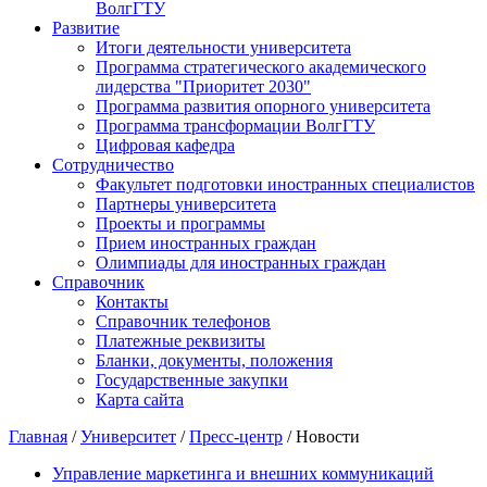
ВолгГТУ
Развитие
Итоги деятельности университета
Программа стратегического академического
лидерства "Приоритет 2030"
Программа развития опорного университета
Программа трансформации ВолгГТУ
Цифровая кафедра
Сотрудничество
Факультет подготовки иностранных специалистов
Партнеры университета
Проекты и программы
Прием иностранных граждан
Олимпиады для иностранных граждан
Справочник
Контакты
Справочник телефонов
Платежные реквизиты
Бланки, документы, положения
Государственные закупки
Карта сайта
Главная
/
Университет
/
Пресс-центр
/ Новости
Управление маркетинга и внешних коммуникаций