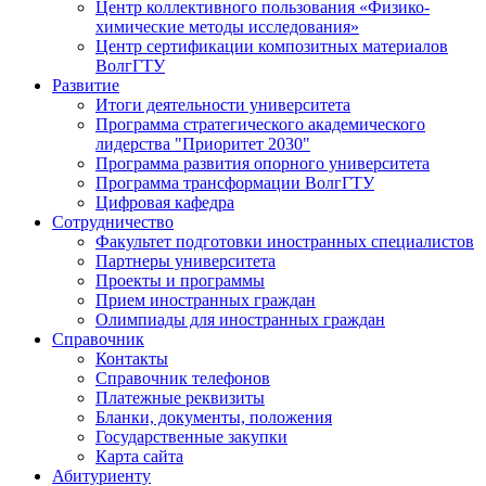
Центр коллективного пользования «Физико-
химические методы исследования»
Центр сертификации композитных материалов
ВолгГТУ
Развитие
Итоги деятельности университета
Программа стратегического академического
лидерства "Приоритет 2030"
Программа развития опорного университета
Программа трансформации ВолгГТУ
Цифровая кафедра
Сотрудничество
Факультет подготовки иностранных специалистов
Партнеры университета
Проекты и программы
Прием иностранных граждан
Олимпиады для иностранных граждан
Справочник
Контакты
Справочник телефонов
Платежные реквизиты
Бланки, документы, положения
Государственные закупки
Карта сайта
Абитуриенту