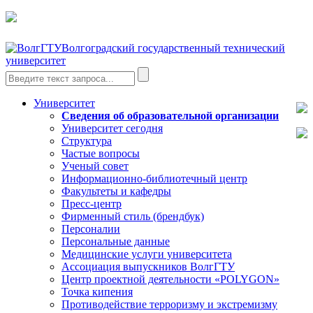
Волгоградский государственный технический
университет
Университет
Сведения об образовательной организации
Университет сегодня
Структура
Частые вопросы
Ученый совет
Информационно-библиотечный центр
Факультеты и кафедры
Пресс-центр
Фирменный стиль (брендбук)
Персоналии
Персональные данные
Медицинские услуги университета
Ассоциация выпускников ВолгГТУ
Центр проектной деятельности «POLYGON»
Точка кипения
Противодействие терроризму и экстремизму