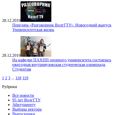
28.12.2019
Передача «Разговорник ВолгГТУ». Новогодний выпуск
Университетская жизнь
28.12.2019
На кафедре ПАХПП опорного университета состоялась
ежегодная внутривузовская студенческая олимпиада
Студентам
1
2
3
...
118
119
Рубрики
Все новости
95 лет ВолгГТУ
Абитуриенту
Выборы ректора
Выпускники