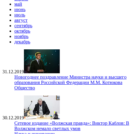
май
июнь
июль
август
сентябрь
октябрь
ноябрь
декабрь
31.12.2019
Новогоднее поздравление Министра науки и высшего
образования Российской Федерации М.М. Котюкова
Общество
30.12.2019
Сетевое издание «Волжская правда»: Виктор Каблов: В
Волжском немало светлых умов
Наука и инновации