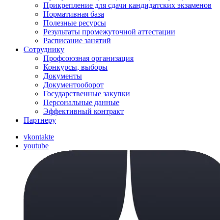
Прикрепление для сдачи кандидатских экзаменов
Нормативная база
Полезные ресурсы
Результаты промежуточной аттестации
Расписание занятий
Сотруднику
Профсоюзная организация
Конкурсы, выборы
Документы
Документооборот
Государственные закупки
Персональные данные
Эффективный контракт
Партнеру
vkontakte
youtube