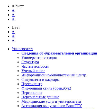
Шрифт
A
A
A
Цвет
A
A
A
Университет
Сведения об образовательной организации
Университет сегодня
Структура
Частые вопросы
Ученый совет
Информационно-библиотечный центр
Факультеты и кафедры
Пресс-центр
Фирменный стиль (брендбук)
Персоналии
Персональные данные
Медицинские услуги университета
Ассоциация выпускников ВолгГТУ