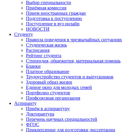
Выбор специальности
Приёмная комиссия
Прием иностранных граждан
Подготовка к поступлению
Поступление в вуз онлайн
НОВОСТИ
Студенту
Правила поведения в чрезвычайных ситуациях
Студенческая жизнь
Расписания
Рейтинг студента
Стипендия, общежития, материальная помощь
Бланки
Платное образование
Трудоустройство студентов и выпускников
Здоровый образ жизни
Единое окно для молодых семей
Портфолио студентов
Профсоюзная организация
Аспиранту
Приём в аспирантуру
Докторантура
Перечень научных специальностей
ФГОС
Прикрепление для подготовки диссертации