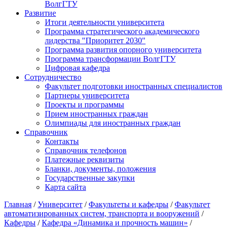
ВолгГТУ
Развитие
Итоги деятельности университета
Программа стратегического академического
лидерства "Приоритет 2030"
Программа развития опорного университета
Программа трансформации ВолгГТУ
Цифровая кафедра
Сотрудничество
Факультет подготовки иностранных специалистов
Партнеры университета
Проекты и программы
Прием иностранных граждан
Олимпиады для иностранных граждан
Справочник
Контакты
Справочник телефонов
Платежные реквизиты
Бланки, документы, положения
Государственные закупки
Карта сайта
Главная
/
Университет
/
Факультеты и кафедры
/
Факультет
автоматизированных систем, транспорта и вооружений
/
Кафедры
/
Кафедра «Динамика и прочность машин»
/