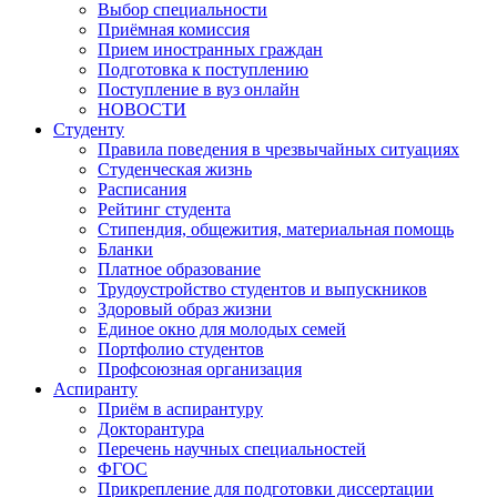
Выбор специальности
Приёмная комиссия
Прием иностранных граждан
Подготовка к поступлению
Поступление в вуз онлайн
НОВОСТИ
Студенту
Правила поведения в чрезвычайных ситуациях
Студенческая жизнь
Расписания
Рейтинг студента
Стипендия, общежития, материальная помощь
Бланки
Платное образование
Трудоустройство студентов и выпускников
Здоровый образ жизни
Единое окно для молодых семей
Портфолио студентов
Профсоюзная организация
Аспиранту
Приём в аспирантуру
Докторантура
Перечень научных специальностей
ФГОС
Прикрепление для подготовки диссертации