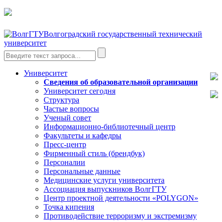
Волгоградский государственный технический
университет
Университет
Сведения об образовательной организации
Университет сегодня
Структура
Частые вопросы
Ученый совет
Информационно-библиотечный центр
Факультеты и кафедры
Пресс-центр
Фирменный стиль (брендбук)
Персоналии
Персональные данные
Медицинские услуги университета
Ассоциация выпускников ВолгГТУ
Центр проектной деятельности «POLYGON»
Точка кипения
Противодействие терроризму и экстремизму