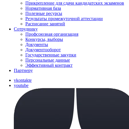
Прикрепление для сдачи кандидатских экзаменов
Нормативная база
Полезные ресурсы
Результаты промежуточной аттестации
Расписание занятий
Сотруднику
Профсоюзная организация
Конкурсы, выборы
Документы
Документооборот
Государственные закупки
Персональные данные
Эффективный контракт
Партнеру
vkontakte
youtube