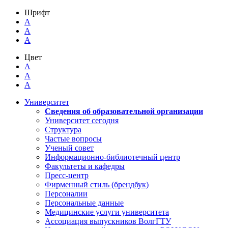
Шрифт
A
A
A
Цвет
A
A
A
Университет
Сведения об образовательной организации
Университет сегодня
Структура
Частые вопросы
Ученый совет
Информационно-библиотечный центр
Факультеты и кафедры
Пресс-центр
Фирменный стиль (брендбук)
Персоналии
Персональные данные
Медицинские услуги университета
Ассоциация выпускников ВолгГТУ