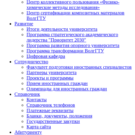
Центр коллективного пользования «Физико-
химические методы исследования»
Центр сертификации композитных материалов
ВолгГТУ
Развитие
Итоги деятельности университета
Программа стратегического академического
лидерства "Приоритет 2030"
Программа развития опорного университета
Программа трансформации ВолгГТУ
Цифровая кафедра
Сотрудничество
Факультет подготовки иностранных специалистов
Партнеры университета
Проекты и программы
Прием иностранных граждан
Олимпиады для иностранных граждан
Справочник
Контакты
Справочник телефонов
Платежные реквизиты
Бланки, документы, положения
Государственные закупки
Карта сайта
Абитуриенту