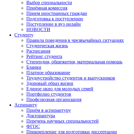
Выбор специальности
Приёмная комиссия
Прием иностранных граждан
Подготовка к поступлению
Поступление в вуз онлайн
НОВОСТИ
Студенту
Правила поведения в чрезвычайных ситуациях
Студенческая жизнь
Расписания
Рейтинг студента
Стипендия, общежития, материальная помощь
Бланки
Платное образование
Трудоустройство студентов и выпускников
Здоровый образ жизни
Единое окно для молодых семей
Портфолио студентов
Профсоюзная организация
Аспиранту
Приём в аспирантуру
Докторантура
Перечень научных специальностей
ФГОС
Прикрепление для подготовки диссертации