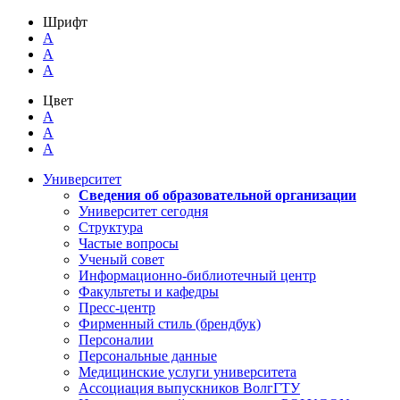
Шрифт
A
A
A
Цвет
A
A
A
Университет
Сведения об образовательной организации
Университет сегодня
Структура
Частые вопросы
Ученый совет
Информационно-библиотечный центр
Факультеты и кафедры
Пресс-центр
Фирменный стиль (брендбук)
Персоналии
Персональные данные
Медицинские услуги университета
Ассоциация выпускников ВолгГТУ