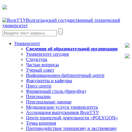
Волгоградский государственный технический
университет
Университет
Сведения об образовательной организации
Университет сегодня
Структура
Частые вопросы
Ученый совет
Информационно-библиотечный центр
Факультеты и кафедры
Пресс-центр
Фирменный стиль (брендбук)
Персоналии
Персональные данные
Медицинские услуги университета
Ассоциация выпускников ВолгГТУ
Центр проектной деятельности «POLYGON»
Точка кипения
Противодействие терроризму и экстремизму