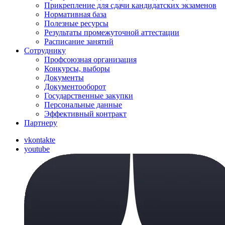
Прикрепление для сдачи кандидатских экзаменов
Нормативная база
Полезные ресурсы
Результаты промежуточной аттестации
Расписание занятий
Сотруднику
Профсоюзная организация
Конкурсы, выборы
Документы
Документооборот
Государственные закупки
Персональные данные
Эффективный контракт
Партнеру
vkontakte
youtube