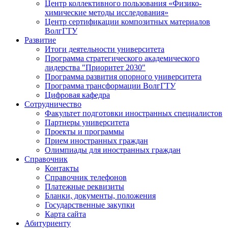
Центр коллективного пользования «Физико-
химические методы исследования»
Центр сертификации композитных материалов
ВолгГТУ
Развитие
Итоги деятельности университета
Программа стратегического академического
лидерства "Приоритет 2030"
Программа развития опорного университета
Программа трансформации ВолгГТУ
Цифровая кафедра
Сотрудничество
Факультет подготовки иностранных специалистов
Партнеры университета
Проекты и программы
Прием иностранных граждан
Олимпиады для иностранных граждан
Справочник
Контакты
Справочник телефонов
Платежные реквизиты
Бланки, документы, положения
Государственные закупки
Карта сайта
Абитуриенту