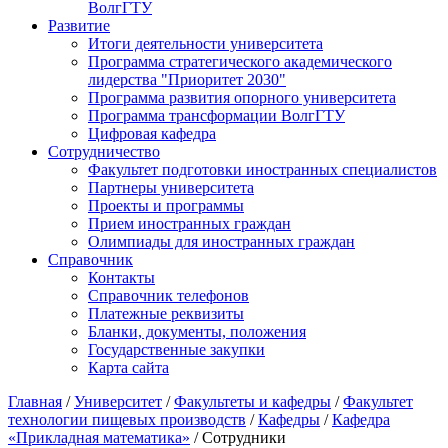
ВолгГТУ
Развитие
Итоги деятельности университета
Программа стратегического академического
лидерства "Приоритет 2030"
Программа развития опорного университета
Программа трансформации ВолгГТУ
Цифровая кафедра
Сотрудничество
Факультет подготовки иностранных специалистов
Партнеры университета
Проекты и программы
Прием иностранных граждан
Олимпиады для иностранных граждан
Справочник
Контакты
Справочник телефонов
Платежные реквизиты
Бланки, документы, положения
Государственные закупки
Карта сайта
Главная
/
Университет
/
Факультеты и кафедры
/
Факультет
технологии пищевых производств
/
Кафедры
/
Кафедра
«Прикладная математика»
/ Сотрудники