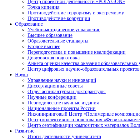
Центр проектной деятельности «POLYGON»
Точка кипения
Противодействие терроризму и экстремизму
Противодействие коррупции
Образование
Учебно-методическое управление
Высшее образование
Образовательные стандарты
Второе высшее
Переподготовка и повышение квалификации
Довузовская подготовка
Анкета оценки качества оказания образовательных 
Центр цифровых научно-образовательных проектов 
Наука
Управление науки и инноваций
Диссертационные советы
Отдел аспирантуры и докторантуры
Научные конференции
Периодические научные издания
Национальные проекты России
Инжиниринговый Центр «Полимерные композицио
Центр коллективного пользования «Физико-химиче
Центр сертификации композитных материалов Во
Развитие
Итоги деятельности университета