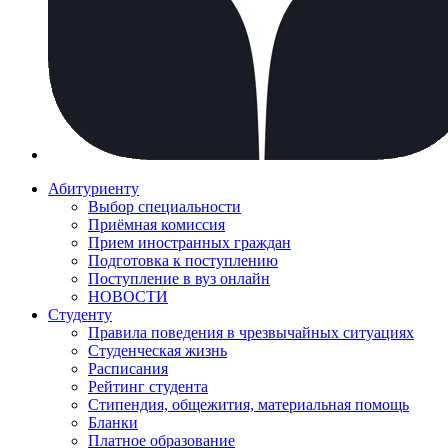
Абитуриенту
Выбор специальности
Приёмная комиссия
Прием иностранных граждан
Подготовка к поступлению
Поступление в вуз онлайн
НОВОСТИ
Студенту
Правила поведения в чрезвычайных ситуациях
Студенческая жизнь
Расписания
Рейтинг студента
Стипендия, общежития, материальная помощь
Бланки
Платное образование