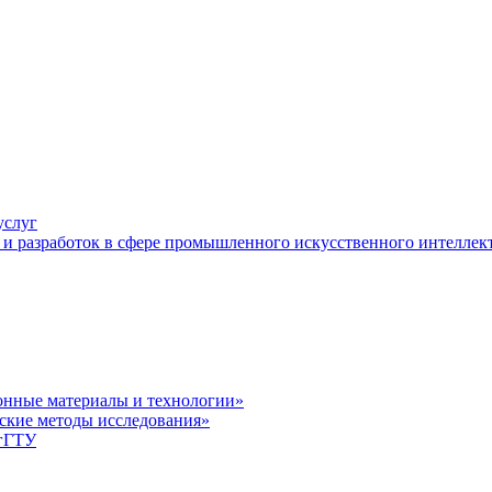
услуг
и разработок в сфере промышленного искусственного интеллек
нные материалы и технологии»
ские методы исследования»
лгГТУ