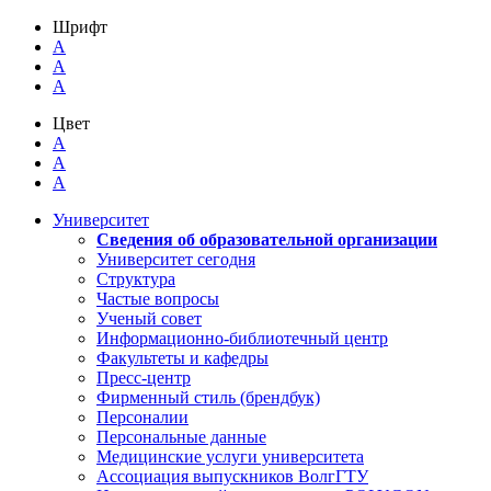
Шрифт
A
A
A
Цвет
A
A
A
Университет
Сведения об образовательной организации
Университет сегодня
Структура
Частые вопросы
Ученый совет
Информационно-библиотечный центр
Факультеты и кафедры
Пресс-центр
Фирменный стиль (брендбук)
Персоналии
Персональные данные
Медицинские услуги университета
Ассоциация выпускников ВолгГТУ