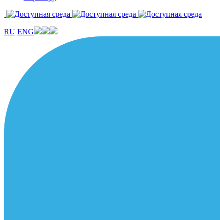
RU
ENG