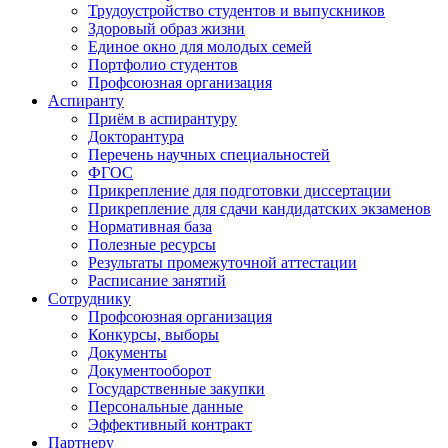
Трудоустройство студентов и выпускников
Здоровый образ жизни
Единое окно для молодых семей
Портфолио студентов
Профсоюзная организация
Аспиранту
Приём в аспирантуру
Докторантура
Перечень научных специальностей
ФГОС
Прикрепление для подготовки диссертации
Прикрепление для сдачи кандидатских экзаменов
Нормативная база
Полезные ресурсы
Результаты промежуточной аттестации
Расписание занятий
Сотруднику
Профсоюзная организация
Конкурсы, выборы
Документы
Документооборот
Государственные закупки
Персональные данные
Эффективный контракт
Партнеру