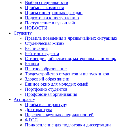
Выбор специальности
Приёмная комиссия
Прием иностранных граждан
Подготовка к поступлению
Поступление в вуз онлайн
НОВОСТИ
Студенту
Правила поведения в чрезвычайных ситуациях
Студенческая жизнь
Расписания
Рейтинг студента
Стипендия, общежития, материальная помощь
Бланки
Платное образование
Трудоустройство студентов и выпускников
Здоровый образ жизни
Единое окно для молодых семей
Портфолио студентов
Профсоюзная организация
Аспиранту
Приём в аспирантуру
Докторантура
Перечень научных специальностей
ФГОС
Прикрепление для подготовки диссертации