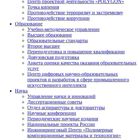
Центр проектной деятельности «POLYGON»
Точка кипения
Противодействие терроризму и экстремизму
Противодействие коррупции
Образование
Учебно-методическое управление
Высшее образование
Образовательные стандарты
Второе высшее
Переподготовка и повышение квалификации
Довузовская подготовка
Анкета оценки качества оказания образовательных
услуг
Центр цифровых научно-образовательных
проектов и разработок в сфере промышленного
искусственного интеллекта
Наука
Управление науки и инноваций
Диссертационные советы
Отдел аспирантуры и докторантуры
Научные конференции
Периодические научные издания
Национальные проекты России
Инжиниринговый Центр «Полимерные
композиционные материалы и технологии»