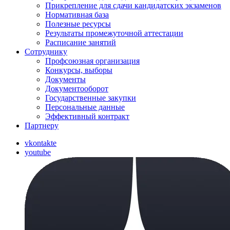
Прикрепление для сдачи кандидатских экзаменов
Нормативная база
Полезные ресурсы
Результаты промежуточной аттестации
Расписание занятий
Сотруднику
Профсоюзная организация
Конкурсы, выборы
Документы
Документооборот
Государственные закупки
Персональные данные
Эффективный контракт
Партнеру
vkontakte
youtube