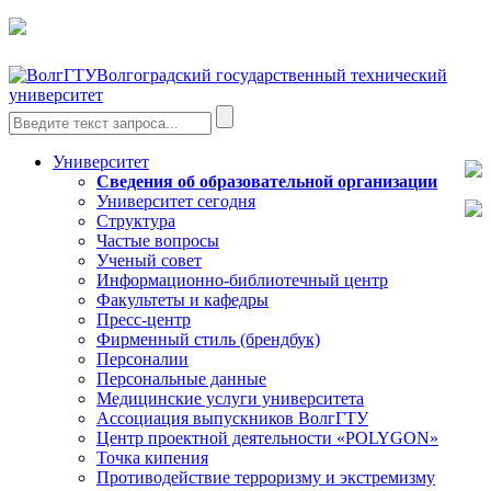
Волгоградский государственный технический
университет
Университет
Сведения об образовательной организации
Университет сегодня
Структура
Частые вопросы
Ученый совет
Информационно-библиотечный центр
Факультеты и кафедры
Пресс-центр
Фирменный стиль (брендбук)
Персоналии
Персональные данные
Медицинские услуги университета
Ассоциация выпускников ВолгГТУ
Центр проектной деятельности «POLYGON»
Точка кипения
Противодействие терроризму и экстремизму