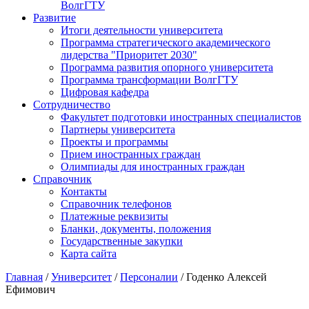
ВолгГТУ
Развитие
Итоги деятельности университета
Программа стратегического академического
лидерства "Приоритет 2030"
Программа развития опорного университета
Программа трансформации ВолгГТУ
Цифровая кафедра
Сотрудничество
Факультет подготовки иностранных специалистов
Партнеры университета
Проекты и программы
Прием иностранных граждан
Олимпиады для иностранных граждан
Справочник
Контакты
Справочник телефонов
Платежные реквизиты
Бланки, документы, положения
Государственные закупки
Карта сайта
Главная
/
Университет
/
Персоналии
/ Годенко Алексей
Ефимович