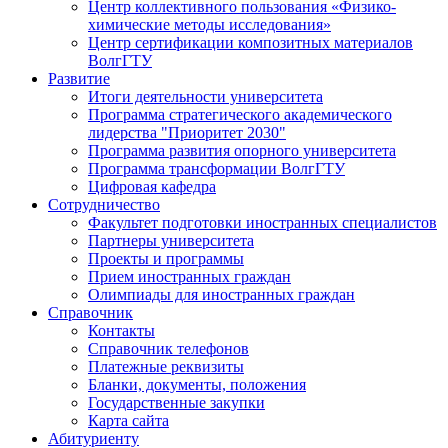
Центр коллективного пользования «Физико-
химические методы исследования»
Центр сертификации композитных материалов
ВолгГТУ
Развитие
Итоги деятельности университета
Программа стратегического академического
лидерства "Приоритет 2030"
Программа развития опорного университета
Программа трансформации ВолгГТУ
Цифровая кафедра
Сотрудничество
Факультет подготовки иностранных специалистов
Партнеры университета
Проекты и программы
Прием иностранных граждан
Олимпиады для иностранных граждан
Справочник
Контакты
Справочник телефонов
Платежные реквизиты
Бланки, документы, положения
Государственные закупки
Карта сайта
Абитуриенту