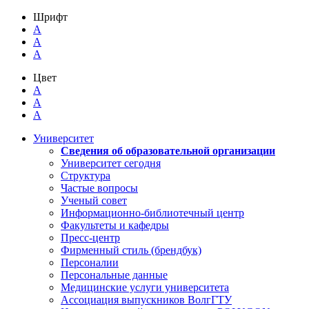
Шрифт
A
A
A
Цвет
A
A
A
Университет
Сведения об образовательной организации
Университет сегодня
Структура
Частые вопросы
Ученый совет
Информационно-библиотечный центр
Факультеты и кафедры
Пресс-центр
Фирменный стиль (брендбук)
Персоналии
Персональные данные
Медицинские услуги университета
Ассоциация выпускников ВолгГТУ