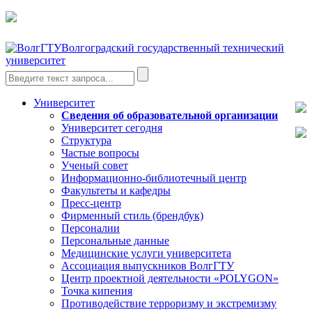
Волгоградский государственный технический
университет
Университет
Сведения об образовательной организации
Университет сегодня
Структура
Частые вопросы
Ученый совет
Информационно-библиотечный центр
Факультеты и кафедры
Пресс-центр
Фирменный стиль (брендбук)
Персоналии
Персональные данные
Медицинские услуги университета
Ассоциация выпускников ВолгГТУ
Центр проектной деятельности «POLYGON»
Точка кипения
Противодействие терроризму и экстремизму