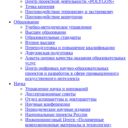
Центр проектной деятельности «POLYGON»
Точка кипения
Противодействие терроризму и экстремизму
Противодействие коррупции
Образование
Учебно-методическое управление
Высшее образование
Образовательные стандарты
Второе высшее
Переподготовка и повышение квалификации
Довузовская подготовка
Анкета оценки качества оказания образовательных
услуг
Центр цифровых научно-образовательных
проектов и разработок в сфере промышленного
искусственного интеллекта
Наука
Управление науки и инноваций
Диссертационные советы
Отдел аспирантуры и докторантуры
Научные конференции
Периодические научные издания
Национальные проекты России
Инжиниринговый Центр «Полимерные
композиционные материалы и технологии»