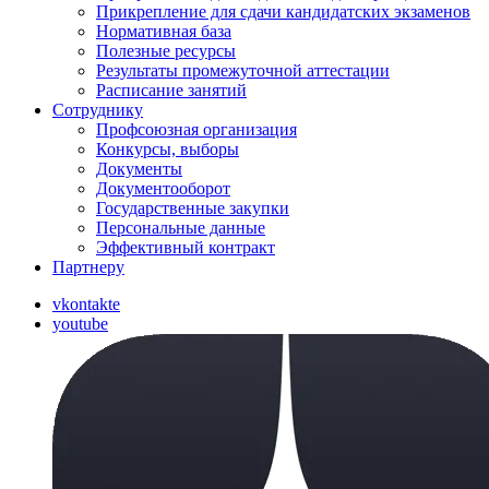
Прикрепление для сдачи кандидатских экзаменов
Нормативная база
Полезные ресурсы
Результаты промежуточной аттестации
Расписание занятий
Сотруднику
Профсоюзная организация
Конкурсы, выборы
Документы
Документооборот
Государственные закупки
Персональные данные
Эффективный контракт
Партнеру
vkontakte
youtube