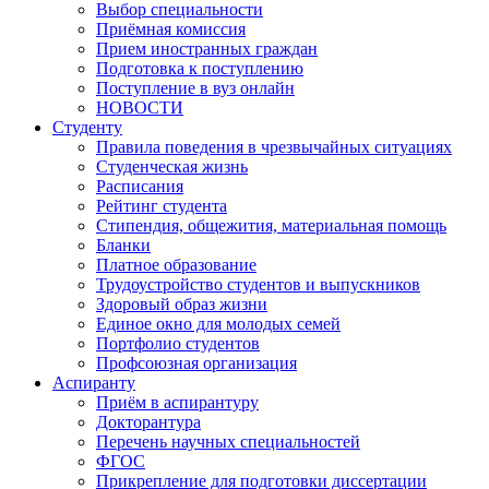
Выбор специальности
Приёмная комиссия
Прием иностранных граждан
Подготовка к поступлению
Поступление в вуз онлайн
НОВОСТИ
Студенту
Правила поведения в чрезвычайных ситуациях
Студенческая жизнь
Расписания
Рейтинг студента
Стипендия, общежития, материальная помощь
Бланки
Платное образование
Трудоустройство студентов и выпускников
Здоровый образ жизни
Единое окно для молодых семей
Портфолио студентов
Профсоюзная организация
Аспиранту
Приём в аспирантуру
Докторантура
Перечень научных специальностей
ФГОС
Прикрепление для подготовки диссертации