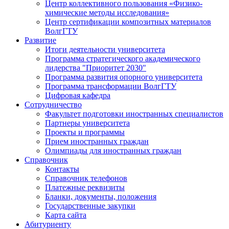
Центр коллективного пользования «Физико-
химические методы исследования»
Центр сертификации композитных материалов
ВолгГТУ
Развитие
Итоги деятельности университета
Программа стратегического академического
лидерства "Приоритет 2030"
Программа развития опорного университета
Программа трансформации ВолгГТУ
Цифровая кафедра
Сотрудничество
Факультет подготовки иностранных специалистов
Партнеры университета
Проекты и программы
Прием иностранных граждан
Олимпиады для иностранных граждан
Справочник
Контакты
Справочник телефонов
Платежные реквизиты
Бланки, документы, положения
Государственные закупки
Карта сайта
Абитуриенту