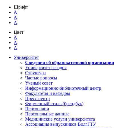
Шрифт
A
A
A
Цвет
A
A
A
Университет
Сведения об образовательной организации
Университет сегодня
Структура
Частые вопросы
Ученый совет
Информационно-библиотечный центр
Факультеты и кафедры
Пресс-центр
Фирменный стиль (брендбук)
Персоналии
Персональные данные
Медицинские услуги университета
Ассоциация выпускников ВолгГТУ