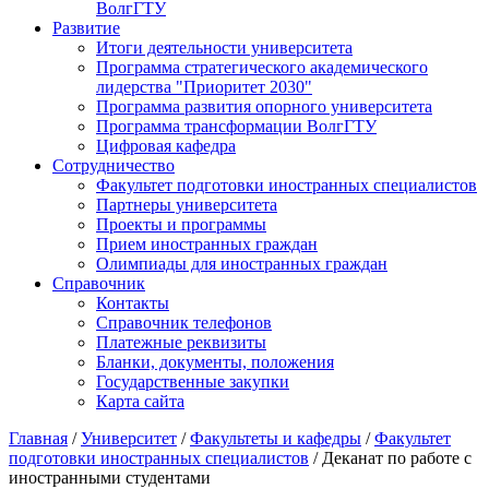
ВолгГТУ
Развитие
Итоги деятельности университета
Программа стратегического академического
лидерства "Приоритет 2030"
Программа развития опорного университета
Программа трансформации ВолгГТУ
Цифровая кафедра
Сотрудничество
Факультет подготовки иностранных специалистов
Партнеры университета
Проекты и программы
Прием иностранных граждан
Олимпиады для иностранных граждан
Справочник
Контакты
Справочник телефонов
Платежные реквизиты
Бланки, документы, положения
Государственные закупки
Карта сайта
Главная
/
Университет
/
Факультеты и кафедры
/
Факультет
подготовки иностранных специалистов
/ Деканат по работе с
иностранными студентами