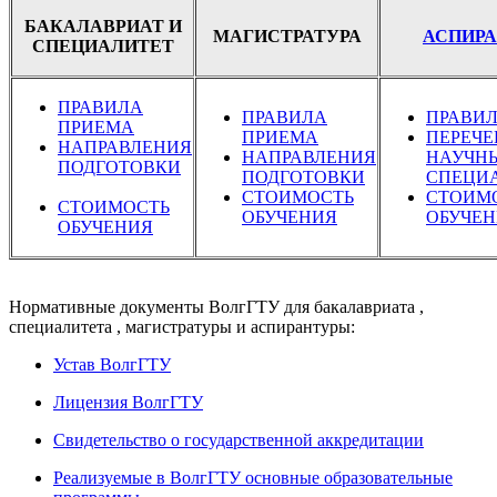
БАКАЛАВРИАТ И
МАГИСТРАТУРА
АСПИРА
СПЕЦИАЛИТЕТ
ПРАВИЛА
ПРАВИЛА
ПРАВИ
ПРИЕМА
ПРИЕМА
ПЕРЕЧЕ
НАПРАВЛЕНИЯ
НАПРАВЛЕНИЯ
НАУЧН
ПОДГОТОВКИ
ПОДГОТОВКИ
СПЕЦИ
СТОИМОСТЬ
СТОИМ
СТОИМОСТЬ
ОБУЧЕНИЯ
ОБУЧЕ
ОБУЧЕНИЯ
Нормативные документы ВолгГТУ для бакалавриата ,
специалитета , магистратуры и аспирантуры:
Устав ВолгГТУ
Лицензия ВолгГТУ
Свидетельство о государственной аккредитации
Реализуемые в ВолгГТУ основные образовательные