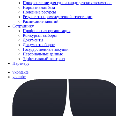
Прикрепление для сдачи кандидатских экзаменов
Нормативная база
Полезные ресурсы
Результаты промежуточной аттестации
Расписание занятий
Сотруднику
Профсоюзная организация
Конкурсы, выборы
Документы
Документооборот
Государственные закупки
Персональные данные
Эффективный контракт
Партнеру
vkontakte
youtube