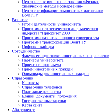
Центр коллективного пользования «Физико-
химические методы исследования»
Центр сертификации композитных материалов
ВолгГТУ
Развитие
Итоги деятельности университета
Программа стратегического академического
лидерства "Приоритет 2030"
Программа развития опорного университета
Программа трансформации ВолгГТУ
Цифровая кафедра
Сотрудничество
Факультет подготовки иностранных специалистов
Партнеры университета
Проекты и программы
Прием иностранных граждан
Олимпиады для иностранных граждан
Справочник
Контакты
Справочник телефонов
Платежные реквизиты
Бланки, документы, положения
Государственные закупки
Карта сайта
Абитуриенту