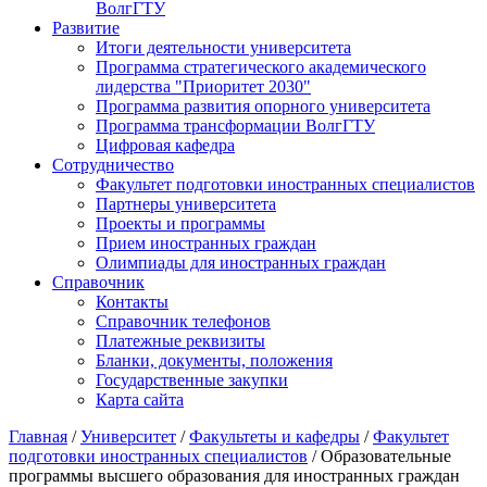
ВолгГТУ
Развитие
Итоги деятельности университета
Программа стратегического академического
лидерства "Приоритет 2030"
Программа развития опорного университета
Программа трансформации ВолгГТУ
Цифровая кафедра
Сотрудничество
Факультет подготовки иностранных специалистов
Партнеры университета
Проекты и программы
Прием иностранных граждан
Олимпиады для иностранных граждан
Справочник
Контакты
Справочник телефонов
Платежные реквизиты
Бланки, документы, положения
Государственные закупки
Карта сайта
Главная
/
Университет
/
Факультеты и кафедры
/
Факультет
подготовки иностранных специалистов
/ Образовательные
программы высшего образования для иностранных граждан