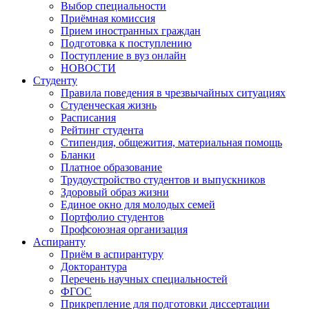
Выбор специальности
Приёмная комиссия
Прием иностранных граждан
Подготовка к поступлению
Поступление в вуз онлайн
НОВОСТИ
Студенту
Правила поведения в чрезвычайных ситуациях
Студенческая жизнь
Расписания
Рейтинг студента
Стипендия, общежития, материальная помощь
Бланки
Платное образование
Трудоустройство студентов и выпускников
Здоровый образ жизни
Единое окно для молодых семей
Портфолио студентов
Профсоюзная организация
Аспиранту
Приём в аспирантуру
Докторантура
Перечень научных специальностей
ФГОС
Прикрепление для подготовки диссертации