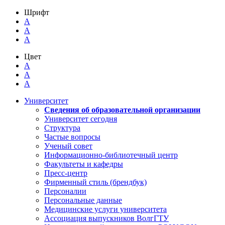
Шрифт
A
A
A
Цвет
A
A
A
Университет
Сведения об образовательной организации
Университет сегодня
Структура
Частые вопросы
Ученый совет
Информационно-библиотечный центр
Факультеты и кафедры
Пресс-центр
Фирменный стиль (брендбук)
Персоналии
Персональные данные
Медицинские услуги университета
Ассоциация выпускников ВолгГТУ