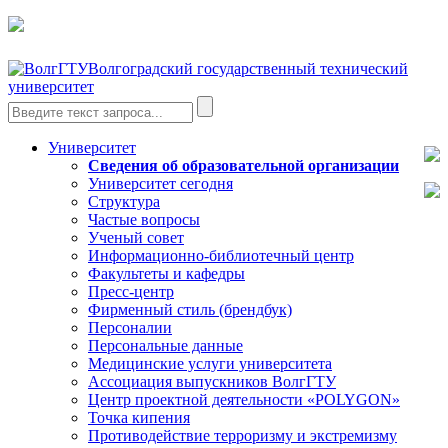
Волгоградский государственный технический
университет
Университет
Сведения об образовательной организации
Университет сегодня
Структура
Частые вопросы
Ученый совет
Информационно-библиотечный центр
Факультеты и кафедры
Пресс-центр
Фирменный стиль (брендбук)
Персоналии
Персональные данные
Медицинские услуги университета
Ассоциация выпускников ВолгГТУ
Центр проектной деятельности «POLYGON»
Точка кипения
Противодействие терроризму и экстремизму