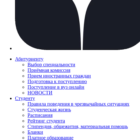
Абитуриенту
Выбор специальности
Приёмная комиссия
Прием иностранных граждан
Подготовка к поступлению
Поступление в вуз онлайн
НОВОСТИ
Студенту
Правила поведения в чрезвычайных ситуациях
Студенческая жизнь
Расписания
Рейтинг студента
Стипендия, общежития, материальная помощь
Бланки
Платное образование