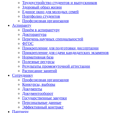
Трудоустройство студентов и выпускников
Здоровый образ жизни
Единое окно для молодых семей
Портфолио студентов
Профсоюзная организация
Аспиранту
Приём в аспирантуру
Докторантура
Перечень научных специальностей
ФГОС
Прикрепление для подготовки диссертации
Прикрепление для сдачи кандидатских экзаменов
Нормативная база
Полезные ресурсы
Результаты промежуточной аттестации
Расписание занятий
Сотруднику
Профсоюзная организация
Конкурсы, выборы
Документы
Документооборот
Государственные закупки
Персональные данные
Эффективный контракт
Партнеру