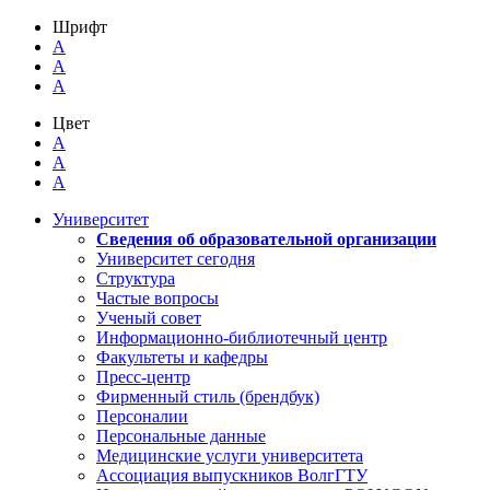
Шрифт
A
A
A
Цвет
A
A
A
Университет
Сведения об образовательной организации
Университет сегодня
Структура
Частые вопросы
Ученый совет
Информационно-библиотечный центр
Факультеты и кафедры
Пресс-центр
Фирменный стиль (брендбук)
Персоналии
Персональные данные
Медицинские услуги университета
Ассоциация выпускников ВолгГТУ