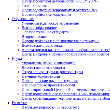
Центр проектной деятельности «POLYGON»
Точка кипения
Противодействие терроризму и экстремизму
Противодействие коррупции
Образование
Учебно-методическое управление
Высшее образование
Образовательные стандарты
Второе высшее
Переподготовка и повышение квалификации
Довузовская подготовка
Анкета оценки качества оказания образовательных 
Центр цифровых научно-образовательных проектов 
Наука
Управление науки и инноваций
Диссертационные советы
Отдел аспирантуры и докторантуры
Научные конференции
Периодические научные издания
Национальные проекты России
Инжиниринговый Центр «Полимерные композицио
Центр коллективного пользования «Физико-химиче
Центр сертификации композитных материалов Во
Развитие
Итоги деятельности университета