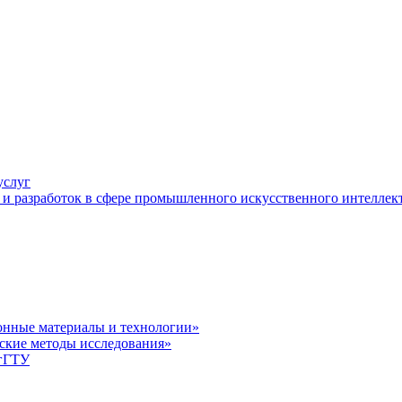
услуг
и разработок в сфере промышленного искусственного интеллек
нные материалы и технологии»
ские методы исследования»
лгГТУ