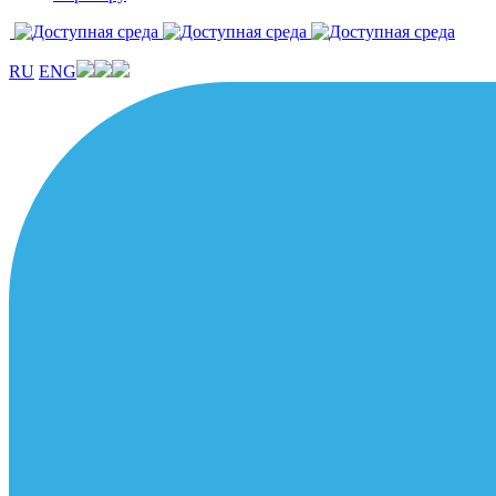
RU
ENG