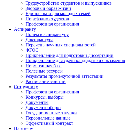
Трудоустройство студентов и выпускников
Здоровый образ жизни
Единое окно для молодых семей
Портфолио студентов
Профсоюзная организация
Аспиранту
Приём в аспирантуру
Докторантура
Перечень научных специальностей
ФГОС
Прикрепление для подготовки диссертации
Прикрепление для сдачи кандидатских экзаменов
Нормативная база
Полезные ресурсы
Результаты промежуточной аттестации
Расписание занятий
Сотруднику
Профсоюзная организация
Конкурсы, выборы
Документы
Документооборот
Государственные закупки
Персональные данные
Эффективный контракт
Партнеру