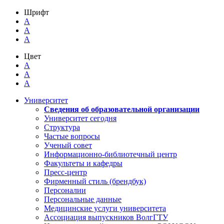
Шрифт
A
A
A
Цвет
A
A
A
Университет
Сведения об образовательной организации
Университет сегодня
Структура
Частые вопросы
Ученый совет
Информационно-библиотечный центр
Факультеты и кафедры
Пресс-центр
Фирменный стиль (брендбук)
Персоналии
Персональные данные
Медицинские услуги университета
Ассоциация выпускников ВолгГТУ