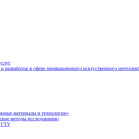
услуг
и разработок в сфере промышленного искусственного интеллек
нные материалы и технологии»
ские методы исследования»
лгГТУ