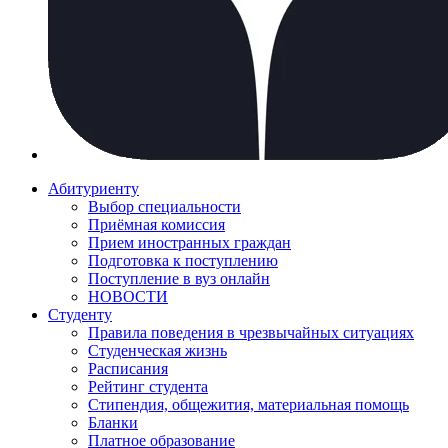
Абитуриенту
Выбор специальности
Приёмная комиссия
Прием иностранных граждан
Подготовка к поступлению
Поступление в вуз онлайн
НОВОСТИ
Студенту
Правила поведения в чрезвычайных ситуациях
Студенческая жизнь
Расписания
Рейтинг студента
Стипендия, общежития, материальная помощь
Бланки
Платное образование