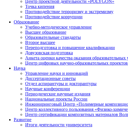
Центр проектной деятельности «POLYGON»
Точка кипения
Противодействие терроризму и экстремизму
Противодействие коррупции
Образование
Учебно-методическое управление
Высшее образование
Образовательные стандарты
Второе высшее
Переподготовка и повышение квалификации
Довузовская подготовка
Анкета оценки качества оказания образовательных 
Центр цифровых научно-образовательных проектов 
Наука
Управление науки и инноваций
Диссертационные советы
Отдел аспирантуры и докторантуры
Научные конференции
Периодические научные издания
Национальные проекты России
Инжиниринговый Центр «Полимерные композицио
Центр коллективного пользования «Физико-химиче
Центр сертификации композитных материалов Во
Развитие
Итоги деятельности университета