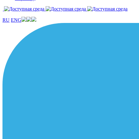
RU
ENG