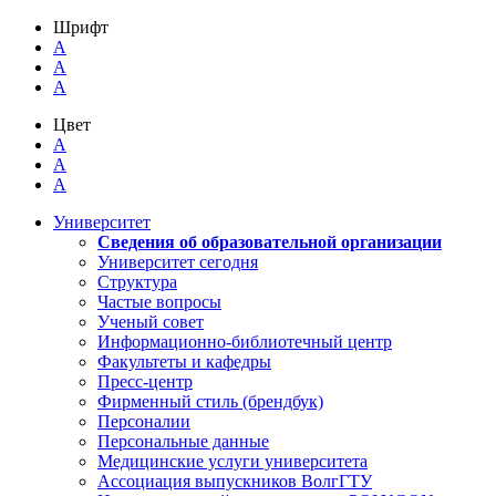
Шрифт
A
A
A
Цвет
A
A
A
Университет
Сведения об образовательной организации
Университет сегодня
Структура
Частые вопросы
Ученый совет
Информационно-библиотечный центр
Факультеты и кафедры
Пресс-центр
Фирменный стиль (брендбук)
Персоналии
Персональные данные
Медицинские услуги университета
Ассоциация выпускников ВолгГТУ