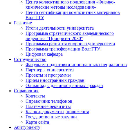
Центр коллективного пользования «Физико-
химические методы исследования»
Центр сертификации композитных материалов
ВолгГТУ
Развитие
Итоги деятельности университета
Программа стратегического академического
лидерства "Приоритет 2030"
Программа развития опорного университета
Программа трансформации ВолгГТУ
Цифровая кафедра
Сотрудничество
Факультет подготовки иностранных специалистов
Партнеры университета
Проекты и программы
Прием иностранных граждан
Олимпиады для иностранных граждан
Справочник
Контакты
Справочник телефонов
Платежные реквизиты
Бланки, документы, положения
Государственные закупки
Карта сайта
Абитуриенту