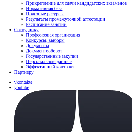
Прикрепление для сдачи кандидатских экзаменов
Нормативная база
Полезные ресурсы
Результаты промежуточной аттестации
Расписание занятий
Сотруднику
Профсоюзная организация
Конкурсы, выборы
Документы
Документооборот
Государственные закупки
Персональные данные
Эффективный контракт
Партнеру
vkontakte
youtube