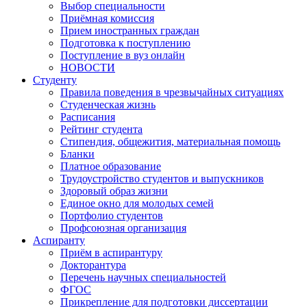
Выбор специальности
Приёмная комиссия
Прием иностранных граждан
Подготовка к поступлению
Поступление в вуз онлайн
НОВОСТИ
Студенту
Правила поведения в чрезвычайных ситуациях
Студенческая жизнь
Расписания
Рейтинг студента
Стипендия, общежития, материальная помощь
Бланки
Платное образование
Трудоустройство студентов и выпускников
Здоровый образ жизни
Единое окно для молодых семей
Портфолио студентов
Профсоюзная организация
Аспиранту
Приём в аспирантуру
Докторантура
Перечень научных специальностей
ФГОС
Прикрепление для подготовки диссертации