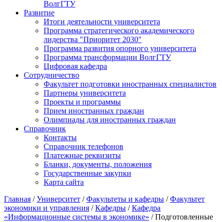
ВолгГТУ
Развитие
Итоги деятельности университета
Программа стратегического академического
лидерства "Приоритет 2030"
Программа развития опорного университета
Программа трансформации ВолгГТУ
Цифровая кафедра
Сотрудничество
Факультет подготовки иностранных специалистов
Партнеры университета
Проекты и программы
Прием иностранных граждан
Олимпиады для иностранных граждан
Справочник
Контакты
Справочник телефонов
Платежные реквизиты
Бланки, документы, положения
Государственные закупки
Карта сайта
Главная
/
Университет
/
Факультеты и кафедры
/
Факультет
экономики и управления
/
Кафедры
/
Кафедра
«Информационные системы в экономике»
/ Подготовленные