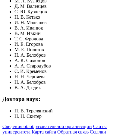
М. А. Кузнецов
Д. М. Валенцев
С. Ю. Кузнецов
Н. В. Кетько
И. Н. Малышев
В. А. Иванюк
В. М. Ивкин
Т. С. Фролова
И. Е. Егорова
М. Е. Полозов
Н. А. Белобров
А. К. Симонов
А. А. Стародубов
С. И. Кременов
Н. Н. Черняева
Н. А. Белобров
В. А. Дзедик
Доктора наук:
П. В. Терелянский
Н. Н. Скитер
Сведения об образовательной организации
Сайты
университета
Карта сайта
Обратная связь
Ссылки