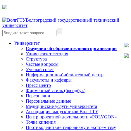
Волгоградский государственный технический
университет
Университет
Сведения об образовательной организации
Университет сегодня
Структура
Частые вопросы
Ученый совет
Информационно-библиотечный центр
Факультеты и кафедры
Пресс-центр
Фирменный стиль (брендбук)
Персоналии
Персональные данные
Медицинские услуги университета
Ассоциация выпускников ВолгГТУ
Центр проектной деятельности «POLYGON»
Точка кипения
Противодействие терроризму и экстремизму