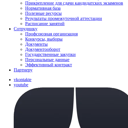
Прикрепление для сдачи кандидатских экзаменов
Нормативная база
Полезные ресурсы
Результаты промежуточной аттестации
Расписание занятий
Сотруднику
Профсоюзная организация
Конкурсы, выборы
Документы
Документооборот
Государственные закупки
Персональные данные
Эффективный контракт
Партнеру
vkontakte
youtube