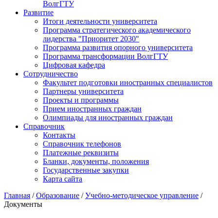
ВолгГТУ
Развитие
Итоги деятельности университета
Программа стратегического академического
лидерства "Приоритет 2030"
Программа развития опорного университета
Программа трансформации ВолгГТУ
Цифровая кафедра
Сотрудничество
Факультет подготовки иностранных специалистов
Партнеры университета
Проекты и программы
Прием иностранных граждан
Олимпиады для иностранных граждан
Справочник
Контакты
Справочник телефонов
Платежные реквизиты
Бланки, документы, положения
Государственные закупки
Карта сайта
Главная
/
Образование
/
Учебно-методическое управление
/
Документы