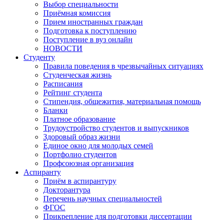
Выбор специальности
Приёмная комиссия
Прием иностранных граждан
Подготовка к поступлению
Поступление в вуз онлайн
НОВОСТИ
Студенту
Правила поведения в чрезвычайных ситуациях
Студенческая жизнь
Расписания
Рейтинг студента
Стипендия, общежития, материальная помощь
Бланки
Платное образование
Трудоустройство студентов и выпускников
Здоровый образ жизни
Единое окно для молодых семей
Портфолио студентов
Профсоюзная организация
Аспиранту
Приём в аспирантуру
Докторантура
Перечень научных специальностей
ФГОС
Прикрепление для подготовки диссертации