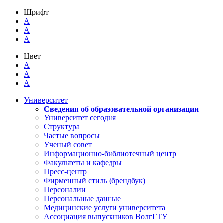
Шрифт
A
A
A
Цвет
A
A
A
Университет
Сведения об образовательной организации
Университет сегодня
Структура
Частые вопросы
Ученый совет
Информационно-библиотечный центр
Факультеты и кафедры
Пресс-центр
Фирменный стиль (брендбук)
Персоналии
Персональные данные
Медицинские услуги университета
Ассоциация выпускников ВолгГТУ