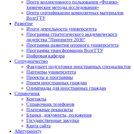
Центр коллективного пользования «Физико-
химические методы исследования»
Центр сертификации композитных материалов
ВолгГТУ
Развитие
Итоги деятельности университета
Программа стратегического академического
лидерства "Приоритет 2030"
Программа развития опорного университета
Программа трансформации ВолгГТУ
Цифровая кафедра
Сотрудничество
Факультет подготовки иностранных специалистов
Партнеры университета
Проекты и программы
Прием иностранных граждан
Олимпиады для иностранных граждан
Справочник
Контакты
Справочник телефонов
Платежные реквизиты
Бланки, документы, положения
Государственные закупки
Карта сайта
Абитуриенту