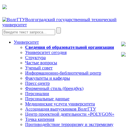
Волгоградский государственный технический
университет
Университет
Сведения об образовательной организации
Университет сегодня
Структура
Частые вопросы
Ученый совет
Информационно-библиотечный центр
Факультеты и кафедры
Пресс-центр
Фирменный стиль (брендбук)
Персоналии
Персональные данные
Медицинские услуги университета
Ассоциация выпускников ВолгГТУ
Центр проектной деятельности «POLYGON»
Точка кипения
Противодействие терроризму и экстремизму