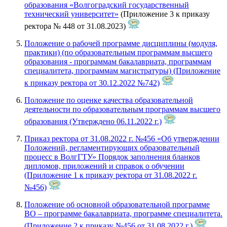
образования «Волгоградский государственный
технический университет»
(Приложение 3 к приказу
ректора № 448 от 31.08.2023)
Положение о рабочей программе дисциплины (модуля,
практики) (по образовательным программам высшего
образования - программам бакалавриата, программам
специалитета, программам магистратуры) (Приложение
к приказу ректора от 30.12.2022 №742)
Положение по оценке качества образовательной
деятельности по образовательным программам высшего
образования (Утверждено 06.11.2022 г.)
Приказ ректора от 31.08.2022 г. №456 «Об утверждении
Положений, регламентирующих образовательный
процесс в ВолгГТУ» Порядок заполнения бланков
дипломов, приложений и справок о обучении
(Приложение 1 к приказу ректора от 31.08.2022 г.
№456)
Положение об основной образовательной программе
ВО – программе бакалавриата, программе специалитета.
(Приложение 2 к приказу №456 от 31.08.2022 г.)