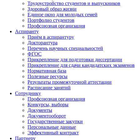
Трудоустройство студентов и выпускников
Здоровый образ жизни
Единое окно для молодых семей
Портфолио студентов
Профсоюзная организация
Аспиранту
Приём в аспирантуру
Докторантура
Перечень научных специальностей
ФГОС
Прикрепление для подготовки диссертации
Прикрепление для сдачи кандидатских экзаменов
Нормативная база
Полезные ресурсы
Результаты промежуточной аттестации
Расписание занятий
Сотруднику
Профсоюзная организация
Конкурсы, выборы
Документы
Документооборот
Государственные закупки
Персональные данные
Эффективный контракт
Партнеру