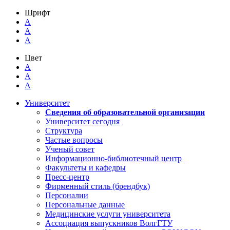
Шрифт
A
A
A
Цвет
A
A
A
Университет
Сведения об образовательной организации
Университет сегодня
Структура
Частые вопросы
Ученый совет
Информационно-библиотечный центр
Факультеты и кафедры
Пресс-центр
Фирменный стиль (брендбук)
Персоналии
Персональные данные
Медицинские услуги университета
Ассоциация выпускников ВолгГТУ