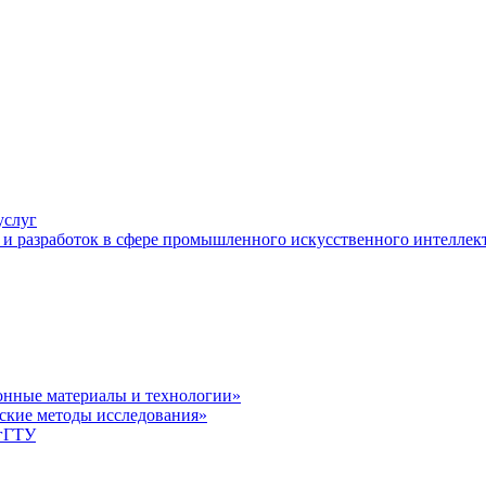
услуг
и разработок в сфере промышленного искусственного интеллек
нные материалы и технологии»
ские методы исследования»
лгГТУ