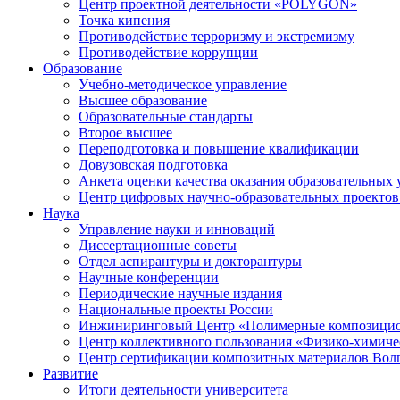
Центр проектной деятельности «POLYGON»
Точка кипения
Противодействие терроризму и экстремизму
Противодействие коррупции
Образование
Учебно-методическое управление
Высшее образование
Образовательные стандарты
Второе высшее
Переподготовка и повышение квалификации
Довузовская подготовка
Анкета оценки качества оказания образовательных 
Центр цифровых научно-образовательных проектов 
Наука
Управление науки и инноваций
Диссертационные советы
Отдел аспирантуры и докторантуры
Научные конференции
Периодические научные издания
Национальные проекты России
Инжиниринговый Центр «Полимерные композицио
Центр коллективного пользования «Физико-химиче
Центр сертификации композитных материалов Во
Развитие
Итоги деятельности университета