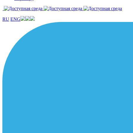
RU
ENG