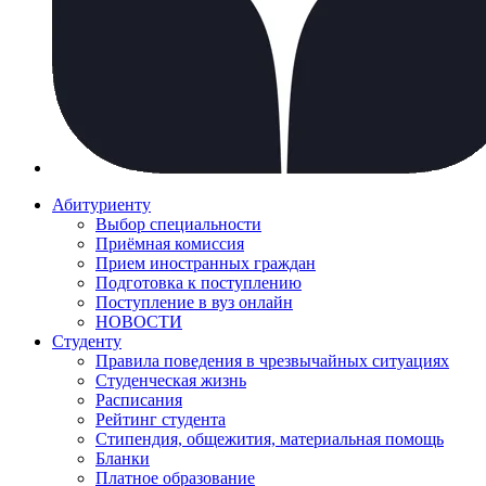
Абитуриенту
Выбор специальности
Приёмная комиссия
Прием иностранных граждан
Подготовка к поступлению
Поступление в вуз онлайн
НОВОСТИ
Студенту
Правила поведения в чрезвычайных ситуациях
Студенческая жизнь
Расписания
Рейтинг студента
Стипендия, общежития, материальная помощь
Бланки
Платное образование