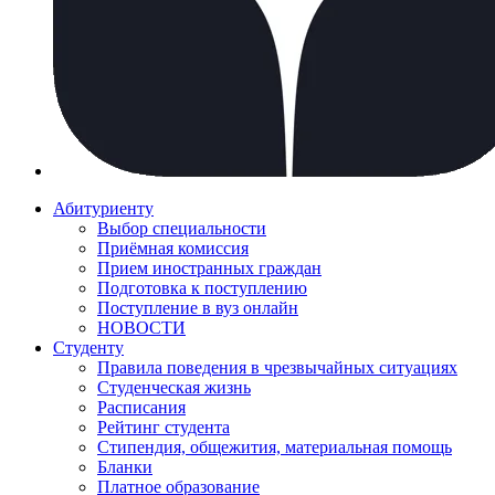
Абитуриенту
Выбор специальности
Приёмная комиссия
Прием иностранных граждан
Подготовка к поступлению
Поступление в вуз онлайн
НОВОСТИ
Студенту
Правила поведения в чрезвычайных ситуациях
Студенческая жизнь
Расписания
Рейтинг студента
Стипендия, общежития, материальная помощь
Бланки
Платное образование