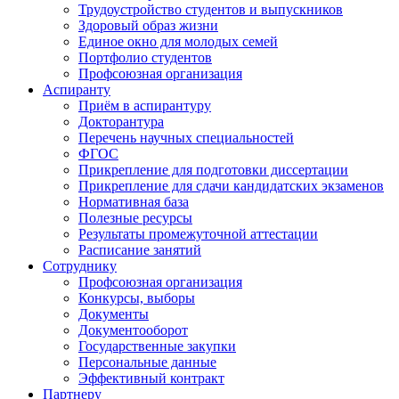
Трудоустройство студентов и выпускников
Здоровый образ жизни
Единое окно для молодых семей
Портфолио студентов
Профсоюзная организация
Аспиранту
Приём в аспирантуру
Докторантура
Перечень научных специальностей
ФГОС
Прикрепление для подготовки диссертации
Прикрепление для сдачи кандидатских экзаменов
Нормативная база
Полезные ресурсы
Результаты промежуточной аттестации
Расписание занятий
Сотруднику
Профсоюзная организация
Конкурсы, выборы
Документы
Документооборот
Государственные закупки
Персональные данные
Эффективный контракт
Партнеру