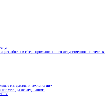
услуг
и разработок в сфере промышленного искусственного интеллек
нные материалы и технологии»
ские методы исследования»
лгГТУ