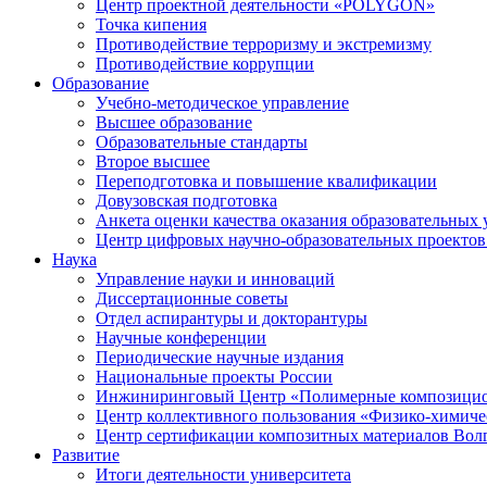
Центр проектной деятельности «POLYGON»
Точка кипения
Противодействие терроризму и экстремизму
Противодействие коррупции
Образование
Учебно-методическое управление
Высшее образование
Образовательные стандарты
Второе высшее
Переподготовка и повышение квалификации
Довузовская подготовка
Анкета оценки качества оказания образовательных 
Центр цифровых научно-образовательных проектов 
Наука
Управление науки и инноваций
Диссертационные советы
Отдел аспирантуры и докторантуры
Научные конференции
Периодические научные издания
Национальные проекты России
Инжиниринговый Центр «Полимерные композицио
Центр коллективного пользования «Физико-химиче
Центр сертификации композитных материалов Во
Развитие
Итоги деятельности университета