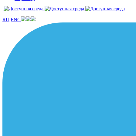
RU
ENG