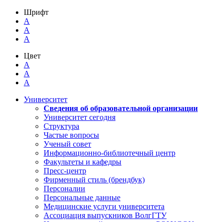
Шрифт
A
A
A
Цвет
A
A
A
Университет
Сведения об образовательной организации
Университет сегодня
Структура
Частые вопросы
Ученый совет
Информационно-библиотечный центр
Факультеты и кафедры
Пресс-центр
Фирменный стиль (брендбук)
Персоналии
Персональные данные
Медицинские услуги университета
Ассоциация выпускников ВолгГТУ