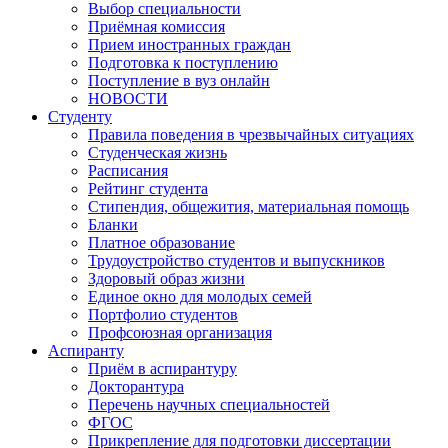
Выбор специальности
Приёмная комиссия
Прием иностранных граждан
Подготовка к поступлению
Поступление в вуз онлайн
НОВОСТИ
Студенту
Правила поведения в чрезвычайных ситуациях
Студенческая жизнь
Расписания
Рейтинг студента
Стипендия, общежития, материальная помощь
Бланки
Платное образование
Трудоустройство студентов и выпускников
Здоровый образ жизни
Единое окно для молодых семей
Портфолио студентов
Профсоюзная организация
Аспиранту
Приём в аспирантуру
Докторантура
Перечень научных специальностей
ФГОС
Прикрепление для подготовки диссертации