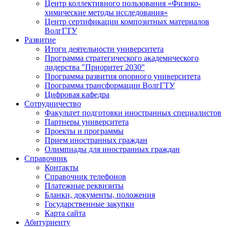
Центр коллективного пользования «Физико-
химические методы исследования»
Центр сертификации композитных материалов
ВолгГТУ
Развитие
Итоги деятельности университета
Программа стратегического академического
лидерства "Приоритет 2030"
Программа развития опорного университета
Программа трансформации ВолгГТУ
Цифровая кафедра
Сотрудничество
Факультет подготовки иностранных специалистов
Партнеры университета
Проекты и программы
Прием иностранных граждан
Олимпиады для иностранных граждан
Справочник
Контакты
Справочник телефонов
Платежные реквизиты
Бланки, документы, положения
Государственные закупки
Карта сайта
Абитуриенту