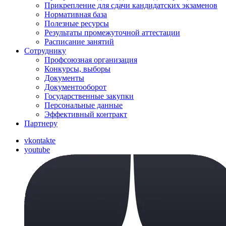
Прикрепление для сдачи кандидатских экзаменов
Нормативная база
Полезные ресурсы
Результаты промежуточной аттестации
Расписание занятий
Сотруднику
Профсоюзная организация
Конкурсы, выборы
Документы
Документооборот
Государственные закупки
Персональные данные
Эффективный контракт
Партнеру
vkontakte
youtube