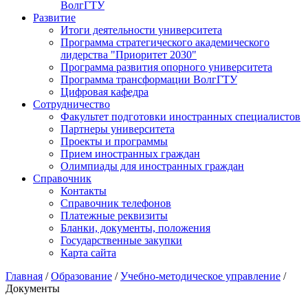
ВолгГТУ
Развитие
Итоги деятельности университета
Программа стратегического академического
лидерства "Приоритет 2030"
Программа развития опорного университета
Программа трансформации ВолгГТУ
Цифровая кафедра
Сотрудничество
Факультет подготовки иностранных специалистов
Партнеры университета
Проекты и программы
Прием иностранных граждан
Олимпиады для иностранных граждан
Справочник
Контакты
Справочник телефонов
Платежные реквизиты
Бланки, документы, положения
Государственные закупки
Карта сайта
Главная
/
Образование
/
Учебно-методическое управление
/
Документы