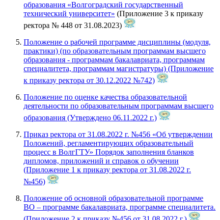
образования «Волгоградский государственный
технический университет»
(Приложение 3 к приказу
ректора № 448 от 31.08.2023)
Положение о рабочей программе дисциплины (модуля,
практики) (по образовательным программам высшего
образования - программам бакалавриата, программам
специалитета, программам магистратуры) (Приложение
к приказу ректора от 30.12.2022 №742)
Положение по оценке качества образовательной
деятельности по образовательным программам высшего
образования (Утверждено 06.11.2022 г.)
Приказ ректора от 31.08.2022 г. №456 «Об утверждении
Положений, регламентирующих образовательный
процесс в ВолгГТУ» Порядок заполнения бланков
дипломов, приложений и справок о обучении
(Приложение 1 к приказу ректора от 31.08.2022 г.
№456)
Положение об основной образовательной программе
ВО – программе бакалавриата, программе специалитета.
(Приложение 2 к приказу №456 от 31.08.2022 г.)