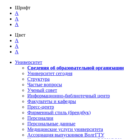
Шрифт
A
A
A
Цвет
A
A
A
Университет
Сведения об образовательной организации
Университет сегодня
Структура
Частые вопросы
Ученый совет
Информационно-библиотечный центр
Факультеты и кафедры
Пресс-центр
Фирменный стиль (брендбук)
Персоналии
Персональные данные
Медицинские услуги университета
Ассоциация выпускников ВолгГТУ