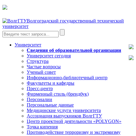
Волгоградский государственный технический
университет
Университет
Сведения об образовательной организации
Университет сегодня
Структура
Частые вопросы
Ученый совет
Информационно-библиотечный центр
Факультеты и кафедры
Пресс-центр
Фирменный стиль (брендбук)
Персоналии
Персональные данные
Медицинские услуги университета
Ассоциация выпускников ВолгГТУ
Центр проектной деятельности «POLYGON»
Точка кипения
Противодействие терроризму и экстремизму