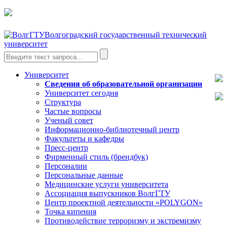
Волгоградский государственный технический
университет
Университет
Сведения об образовательной организации
Университет сегодня
Структура
Частые вопросы
Ученый совет
Информационно-библиотечный центр
Факультеты и кафедры
Пресс-центр
Фирменный стиль (брендбук)
Персоналии
Персональные данные
Медицинские услуги университета
Ассоциация выпускников ВолгГТУ
Центр проектной деятельности «POLYGON»
Точка кипения
Противодействие терроризму и экстремизму