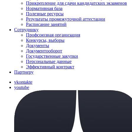
Прикрепление для сдачи кандидатских экзаменов
Нормативная база
Полезные ресурсы
Результаты промежуточной аттестации
Расписание занятий
Сотруднику
Профсоюзная организация
Конкурсы, выборы
Документы
Документооборот
Государственные закупки
Персональные данные
Эффективный контракт
Партнеру
vkontakte
youtube