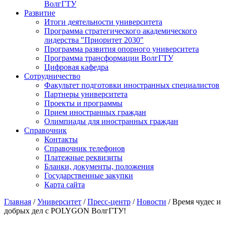
ВолгГТУ
Развитие
Итоги деятельности университета
Программа стратегического академического
лидерства "Приоритет 2030"
Программа развития опорного университета
Программа трансформации ВолгГТУ
Цифровая кафедра
Сотрудничество
Факультет подготовки иностранных специалистов
Партнеры университета
Проекты и программы
Прием иностранных граждан
Олимпиады для иностранных граждан
Справочник
Контакты
Справочник телефонов
Платежные реквизиты
Бланки, документы, положения
Государственные закупки
Карта сайта
Главная
/
Университет
/
Пресс-центр
/
Новости
/ Время чудес и
добрых дел с POLYGON ВолгГТУ!