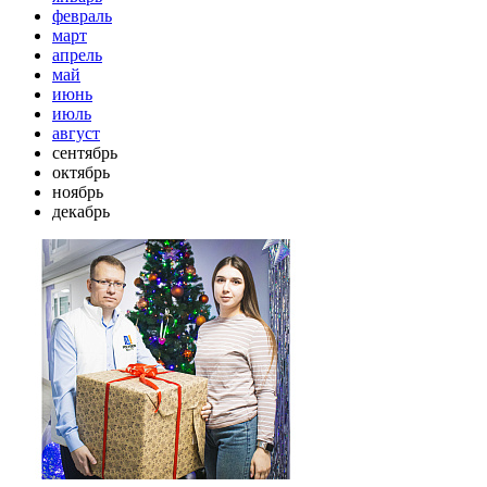
февраль
март
апрель
май
июнь
июль
август
сентябрь
октябрь
ноябрь
декабрь