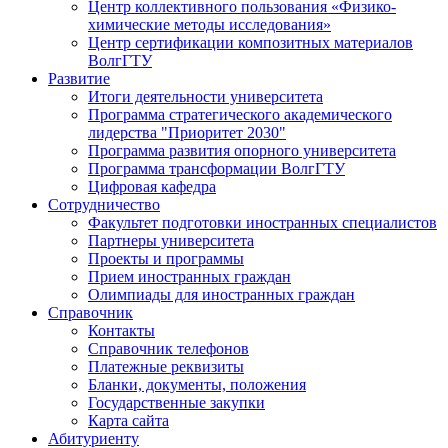
Центр коллективного пользования «Физико-
химические методы исследования»
Центр сертификации композитных материалов
ВолгГТУ
Развитие
Итоги деятельности университета
Программа стратегического академического
лидерства "Приоритет 2030"
Программа развития опорного университета
Программа трансформации ВолгГТУ
Цифровая кафедра
Сотрудничество
Факультет подготовки иностранных специалистов
Партнеры университета
Проекты и программы
Прием иностранных граждан
Олимпиады для иностранных граждан
Справочник
Контакты
Справочник телефонов
Платежные реквизиты
Бланки, документы, положения
Государственные закупки
Карта сайта
Абитуриенту