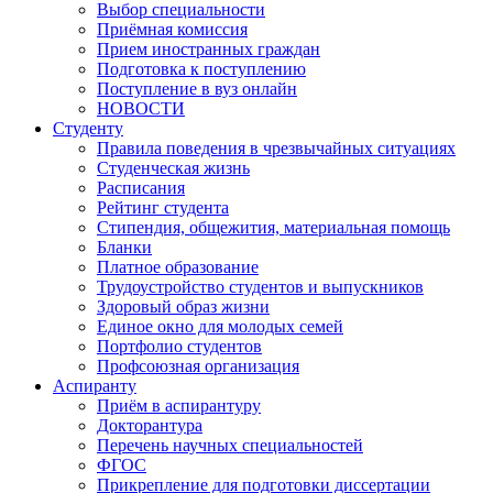
Выбор специальности
Приёмная комиссия
Прием иностранных граждан
Подготовка к поступлению
Поступление в вуз онлайн
НОВОСТИ
Студенту
Правила поведения в чрезвычайных ситуациях
Студенческая жизнь
Расписания
Рейтинг студента
Стипендия, общежития, материальная помощь
Бланки
Платное образование
Трудоустройство студентов и выпускников
Здоровый образ жизни
Единое окно для молодых семей
Портфолио студентов
Профсоюзная организация
Аспиранту
Приём в аспирантуру
Докторантура
Перечень научных специальностей
ФГОС
Прикрепление для подготовки диссертации