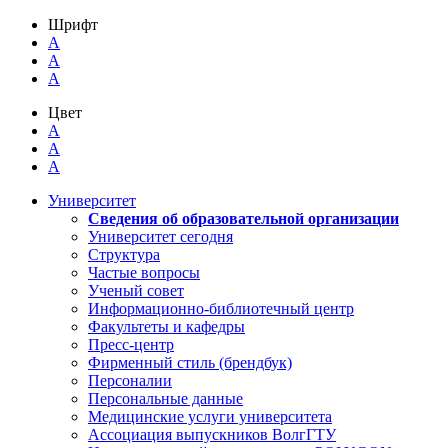
Шрифт
A
A
A
Цвет
A
A
A
Университет
Сведения об образовательной организации
Университет сегодня
Структура
Частые вопросы
Ученый совет
Информационно-библиотечный центр
Факультеты и кафедры
Пресс-центр
Фирменный стиль (брендбук)
Персоналии
Персональные данные
Медицинские услуги университета
Ассоциация выпускников ВолгГТУ