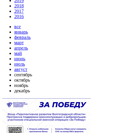
2019
2018
2017
2016
все
январь
февраль
март
апрель
май
июнь
июль
август
сентябрь
октябрь
ноябрь
декабрь