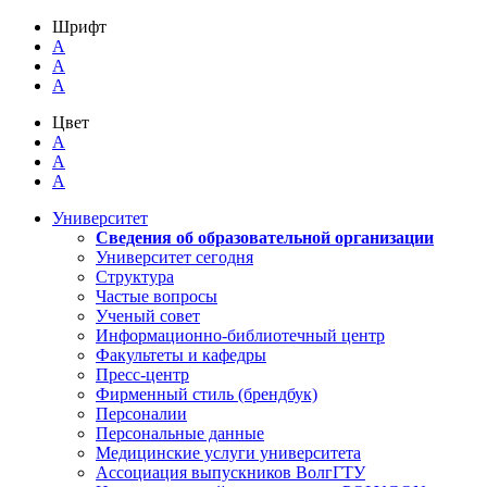
Шрифт
A
A
A
Цвет
A
A
A
Университет
Сведения об образовательной организации
Университет сегодня
Структура
Частые вопросы
Ученый совет
Информационно-библиотечный центр
Факультеты и кафедры
Пресс-центр
Фирменный стиль (брендбук)
Персоналии
Персональные данные
Медицинские услуги университета
Ассоциация выпускников ВолгГТУ