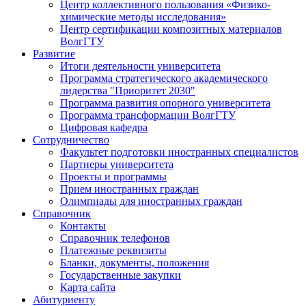
Центр коллективного пользования «Физико-
химические методы исследования»
Центр сертификации композитных материалов
ВолгГТУ
Развитие
Итоги деятельности университета
Программа стратегического академического
лидерства "Приоритет 2030"
Программа развития опорного университета
Программа трансформации ВолгГТУ
Цифровая кафедра
Сотрудничество
Факультет подготовки иностранных специалистов
Партнеры университета
Проекты и программы
Прием иностранных граждан
Олимпиады для иностранных граждан
Справочник
Контакты
Справочник телефонов
Платежные реквизиты
Бланки, документы, положения
Государственные закупки
Карта сайта
Абитуриенту