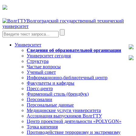
Волгоградский государственный технический
университет
Университет
Сведения об образовательной организации
Университет сегодня
Структура
Частые вопросы
Ученый совет
Информационно-библиотечный центр
Факультеты и кафедры
Пресс-центр
Фирменный стиль (брендбук)
Персоналии
Персональные данные
Медицинские услуги университета
Ассоциация выпускников ВолгГТУ
Центр проектной деятельности «POLYGON»
Точка кипения
Противодействие терроризму и экстремизму