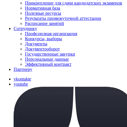
Прикрепление для сдачи кандидатских экзаменов
Нормативная база
Полезные ресурсы
Результаты промежуточной аттестации
Расписание занятий
Сотруднику
Профсоюзная организация
Конкурсы, выборы
Документы
Документооборот
Государственные закупки
Персональные данные
Эффективный контракт
Партнеру
vkontakte
youtube