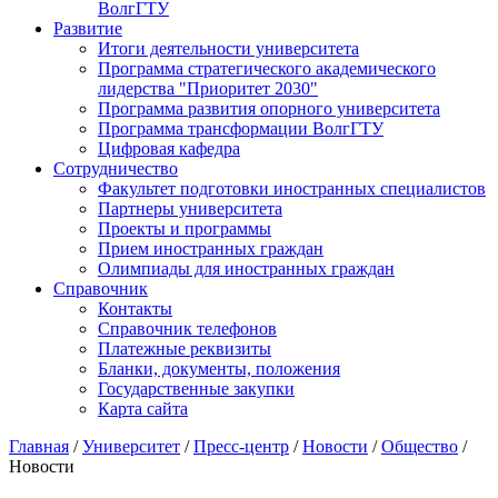
ВолгГТУ
Развитие
Итоги деятельности университета
Программа стратегического академического
лидерства "Приоритет 2030"
Программа развития опорного университета
Программа трансформации ВолгГТУ
Цифровая кафедра
Сотрудничество
Факультет подготовки иностранных специалистов
Партнеры университета
Проекты и программы
Прием иностранных граждан
Олимпиады для иностранных граждан
Справочник
Контакты
Справочник телефонов
Платежные реквизиты
Бланки, документы, положения
Государственные закупки
Карта сайта
Главная
/
Университет
/
Пресс-центр
/
Новости
/
Общество
/
Новости