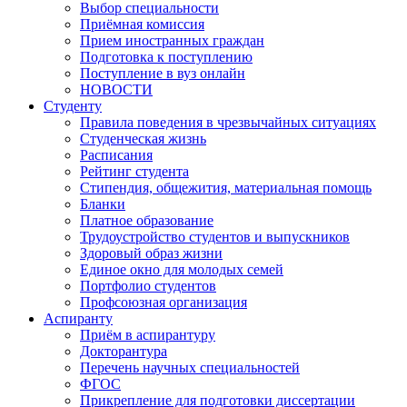
Выбор специальности
Приёмная комиссия
Прием иностранных граждан
Подготовка к поступлению
Поступление в вуз онлайн
НОВОСТИ
Студенту
Правила поведения в чрезвычайных ситуациях
Студенческая жизнь
Расписания
Рейтинг студента
Стипендия, общежития, материальная помощь
Бланки
Платное образование
Трудоустройство студентов и выпускников
Здоровый образ жизни
Единое окно для молодых семей
Портфолио студентов
Профсоюзная организация
Аспиранту
Приём в аспирантуру
Докторантура
Перечень научных специальностей
ФГОС
Прикрепление для подготовки диссертации