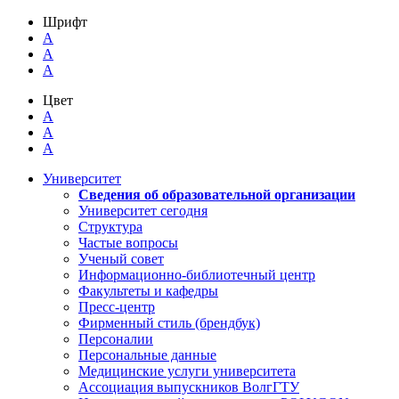
Шрифт
A
A
A
Цвет
A
A
A
Университет
Сведения об образовательной организации
Университет сегодня
Структура
Частые вопросы
Ученый совет
Информационно-библиотечный центр
Факультеты и кафедры
Пресс-центр
Фирменный стиль (брендбук)
Персоналии
Персональные данные
Медицинские услуги университета
Ассоциация выпускников ВолгГТУ