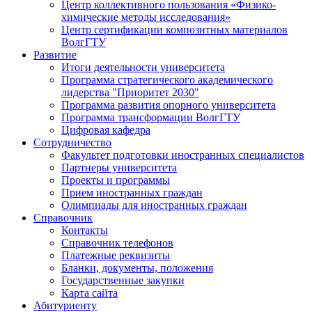
Центр коллективного пользования «Физико-
химические методы исследования»
Центр сертификации композитных материалов
ВолгГТУ
Развитие
Итоги деятельности университета
Программа стратегического академического
лидерства "Приоритет 2030"
Программа развития опорного университета
Программа трансформации ВолгГТУ
Цифровая кафедра
Сотрудничество
Факультет подготовки иностранных специалистов
Партнеры университета
Проекты и программы
Прием иностранных граждан
Олимпиады для иностранных граждан
Справочник
Контакты
Справочник телефонов
Платежные реквизиты
Бланки, документы, положения
Государственные закупки
Карта сайта
Абитуриенту