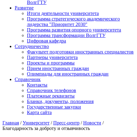
ВолгГТУ
Развитие
Итоги деятельности университета
Программа стратегического академического
лидерства "Приоритет 2030"
Программа развития опорного университета
Программа трансформации ВолгГТУ
Цифровая кафедра
Сотрудничество
Факультет подготовки иностранных специалистов
Партнеры университета
Проекты и программы
Прием иностранных граждан
Олимпиады для иностранных граждан
Справочник
Контакты
Справочник телефонов
Платежные реквизиты
Бланки, документы, положения
Государственные закупки
Карта сайта
Главная
/
Университет
/
Пресс-центр
/
Новости
/
Благодарность за доброту и отзывчивость