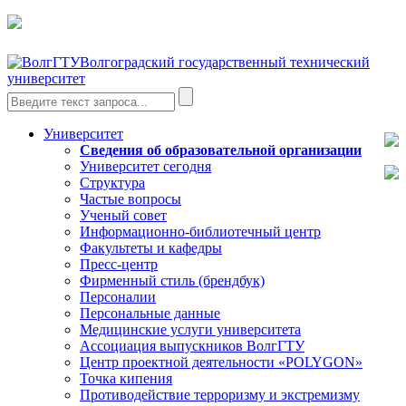
Волгоградский государственный технический
университет
Университет
Сведения об образовательной организации
Университет сегодня
Структура
Частые вопросы
Ученый совет
Информационно-библиотечный центр
Факультеты и кафедры
Пресс-центр
Фирменный стиль (брендбук)
Персоналии
Персональные данные
Медицинские услуги университета
Ассоциация выпускников ВолгГТУ
Центр проектной деятельности «POLYGON»
Точка кипения
Противодействие терроризму и экстремизму