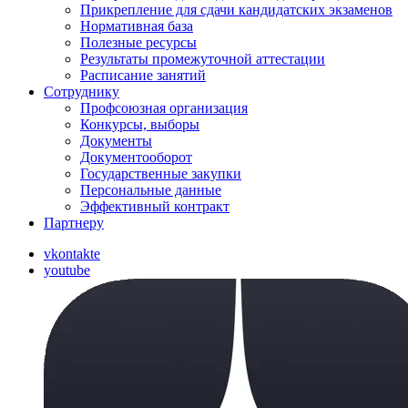
Прикрепление для сдачи кандидатских экзаменов
Нормативная база
Полезные ресурсы
Результаты промежуточной аттестации
Расписание занятий
Сотруднику
Профсоюзная организация
Конкурсы, выборы
Документы
Документооборот
Государственные закупки
Персональные данные
Эффективный контракт
Партнеру
vkontakte
youtube