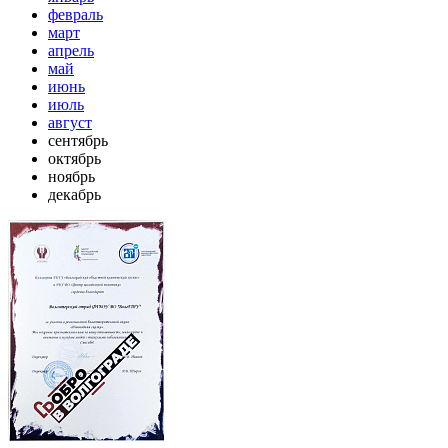
февраль
март
апрель
май
июнь
июль
август
сентябрь
октябрь
ноябрь
декабрь