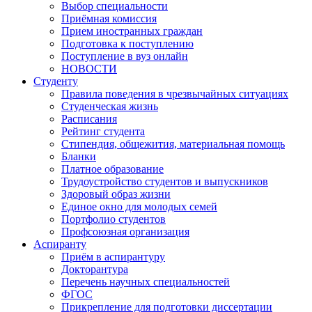
Выбор специальности
Приёмная комиссия
Прием иностранных граждан
Подготовка к поступлению
Поступление в вуз онлайн
НОВОСТИ
Студенту
Правила поведения в чрезвычайных ситуациях
Студенческая жизнь
Расписания
Рейтинг студента
Стипендия, общежития, материальная помощь
Бланки
Платное образование
Трудоустройство студентов и выпускников
Здоровый образ жизни
Единое окно для молодых семей
Портфолио студентов
Профсоюзная организация
Аспиранту
Приём в аспирантуру
Докторантура
Перечень научных специальностей
ФГОС
Прикрепление для подготовки диссертации