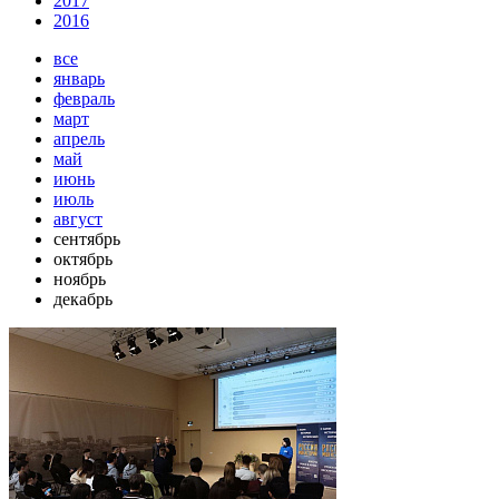
2017
2016
все
январь
февраль
март
апрель
май
июнь
июль
август
сентябрь
октябрь
ноябрь
декабрь