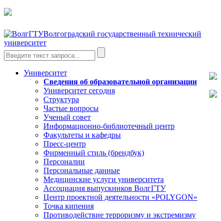
Волгоградский государственный технический
университет
Университет
Сведения об образовательной организации
Университет сегодня
Структура
Частые вопросы
Ученый совет
Информационно-библиотечный центр
Факультеты и кафедры
Пресс-центр
Фирменный стиль (брендбук)
Персоналии
Персональные данные
Медицинские услуги университета
Ассоциация выпускников ВолгГТУ
Центр проектной деятельности «POLYGON»
Точка кипения
Противодействие терроризму и экстремизму