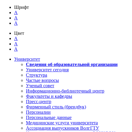
Шрифт
A
A
A
Цвет
A
A
A
Университет
Сведения об образовательной организации
Университет сегодня
Структура
Частые вопросы
Ученый совет
Информационно-библиотечный центр
Факультеты и кафедры
Пресс-центр
Фирменный стиль (брендбук)
Персоналии
Персональные данные
Медицинские услуги университета
Ассоциация выпускников ВолгГТУ