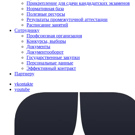
Прикрепление для сдачи кандидатских экзаменов
Нормативная база
Полезные ресурсы
Результаты промежуточной аттестации
Расписание занятий
Сотруднику
Профсоюзная организация
Конкурсы, выборы
Документы
Документооборот
Государственные закупки
Персональные данные
Эффективный контракт
Партнеру
vkontakte
youtube