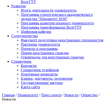
ВолгГТУ
Развитие
Итоги деятельности университета
Программа стратегического академического
лидерства "Приоритет 2030"
Программа развития опорного университета
Программа трансформации ВолгГТУ
Цифровая кафедра
Сотрудничество
Факультет подготовки иностранных специалистов
Партнеры университета
Проекты и программы
Прием иностранных граждан
Олимпиады для иностранных граждан
Справочник
Контакты
Справочник телефонов
Платежные реквизиты
Бланки, документы, положения
Государственные закупки
Карта сайта
Главная
/
Университет
/
Пресс-центр
/
Новости
/
Общество
/
Новости