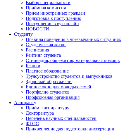
Выбор специальности
Приёмная комиссия
Прием иностранных граждан
Подготовка к поступлению
Поступление в вуз онлайн
НОВОСТИ
Студенту
Правила поведения в чрезвычайных ситуациях
Студенческая жизнь
Расписания
Рейтинг студента
Стипендия, общежития, материальная помощь
Бланки
Платное образование
Трудоустройство студентов и выпускников
Здоровый образ жизни
Единое окно для молодых семей
Портфолио студентов
Профсоюзная организация
Аспиранту
Приём в аспирантуру
Докторантура
Перечень научных специальностей
ФГОС
Прикрепление для подготовки диссертации