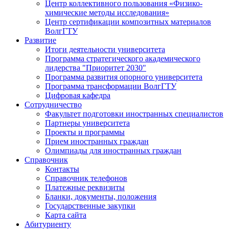
Центр коллективного пользования «Физико-
химические методы исследования»
Центр сертификации композитных материалов
ВолгГТУ
Развитие
Итоги деятельности университета
Программа стратегического академического
лидерства "Приоритет 2030"
Программа развития опорного университета
Программа трансформации ВолгГТУ
Цифровая кафедра
Сотрудничество
Факультет подготовки иностранных специалистов
Партнеры университета
Проекты и программы
Прием иностранных граждан
Олимпиады для иностранных граждан
Справочник
Контакты
Справочник телефонов
Платежные реквизиты
Бланки, документы, положения
Государственные закупки
Карта сайта
Абитуриенту