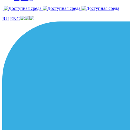
RU
ENG