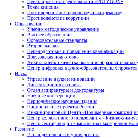
Центр проектной деятельности «POLYGON»
Точка кипения
Противодействие терроризму и экстремизму
Противодействие коррупции
Образование
Учебно-методическое управление
Высшее образование
Образовательные стандарты
Второе высшее
Переподготовка и повышение квалификации
Довузовская подготовка
Анкета оценки качества оказания образовательных 
Центр цифровых научно-образовательных проектов 
Наука
Управление науки и инноваций
Диссертационные советы
Отдел аспирантуры и докторантуры
Научные конференции
Периодические научные издания
Национальные проекты России
Инжиниринговый Центр «Полимерные композицио
Центр коллективного пользования «Физико-химиче
Центр сертификации композитных материалов Во
Развитие
Итоги деятельности университета