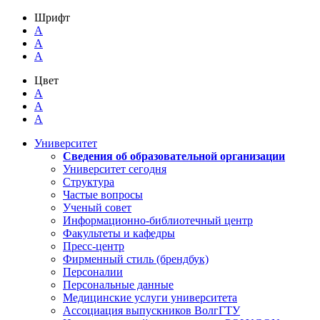
Шрифт
A
A
A
Цвет
A
A
A
Университет
Сведения об образовательной организации
Университет сегодня
Структура
Частые вопросы
Ученый совет
Информационно-библиотечный центр
Факультеты и кафедры
Пресс-центр
Фирменный стиль (брендбук)
Персоналии
Персональные данные
Медицинские услуги университета
Ассоциация выпускников ВолгГТУ