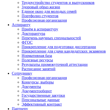
Трудоустройство студентов и выпускников
Здоровый образ жизни
Единое окно для молодых семей
Портфолио студентов
Профсоюзная организация
Аспиранту
Приём в аспирантуру
Докторантура
Перечень научных специальностей
ФГОС
Прикрепление для подготовки диссертации
Прикрепление для сдачи кандидатских экзаменов
Нормативная база
Полезные ресурсы
Результаты промежуточной аттестации
Расписание занятий
Сотруднику
Профсоюзная организация
Конкурсы, выборы
Документы
Документооборот
Государственные закупки
Персональные данные
Эффективный контракт
Партнеру