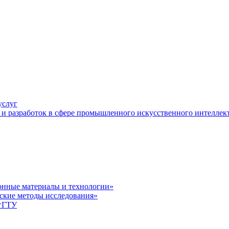
услуг
и разработок в сфере промышленного искусственного интеллек
нные материалы и технологии»
ские методы исследования»
лгГТУ