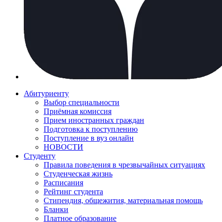
Абитуриенту
Выбор специальности
Приёмная комиссия
Прием иностранных граждан
Подготовка к поступлению
Поступление в вуз онлайн
НОВОСТИ
Студенту
Правила поведения в чрезвычайных ситуациях
Студенческая жизнь
Расписания
Рейтинг студента
Стипендия, общежития, материальная помощь
Бланки
Платное образование