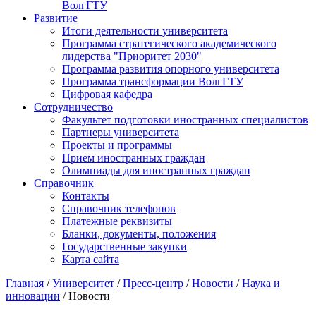
ВолгГТУ
Развитие
Итоги деятельности университета
Программа стратегического академического
лидерства "Приоритет 2030"
Программа развития опорного университета
Программа трансформации ВолгГТУ
Цифровая кафедра
Сотрудничество
Факультет подготовки иностранных специалистов
Партнеры университета
Проекты и программы
Прием иностранных граждан
Олимпиады для иностранных граждан
Справочник
Контакты
Справочник телефонов
Платежные реквизиты
Бланки, документы, положения
Государственные закупки
Карта сайта
Главная
/
Университет
/
Пресс-центр
/
Новости
/
Наука и
инновации
/ Новости