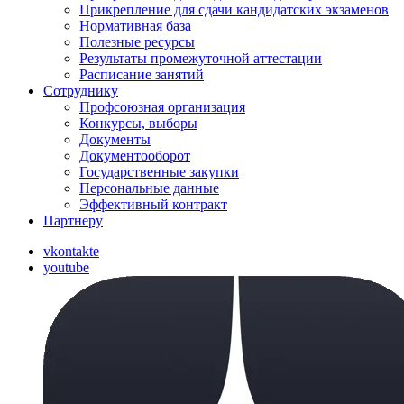
Прикрепление для сдачи кандидатских экзаменов
Нормативная база
Полезные ресурсы
Результаты промежуточной аттестации
Расписание занятий
Сотруднику
Профсоюзная организация
Конкурсы, выборы
Документы
Документооборот
Государственные закупки
Персональные данные
Эффективный контракт
Партнеру
vkontakte
youtube