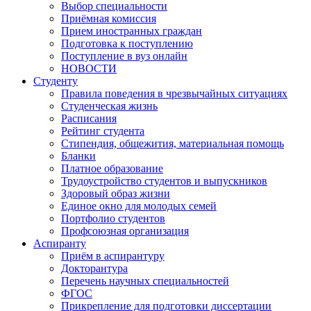
Выбор специальности
Приёмная комиссия
Прием иностранных граждан
Подготовка к поступлению
Поступление в вуз онлайн
НОВОСТИ
Студенту
Правила поведения в чрезвычайных ситуациях
Студенческая жизнь
Расписания
Рейтинг студента
Стипендия, общежития, материальная помощь
Бланки
Платное образование
Трудоустройство студентов и выпускников
Здоровый образ жизни
Единое окно для молодых семей
Портфолио студентов
Профсоюзная организация
Аспиранту
Приём в аспирантуру
Докторантура
Перечень научных специальностей
ФГОС
Прикрепление для подготовки диссертации