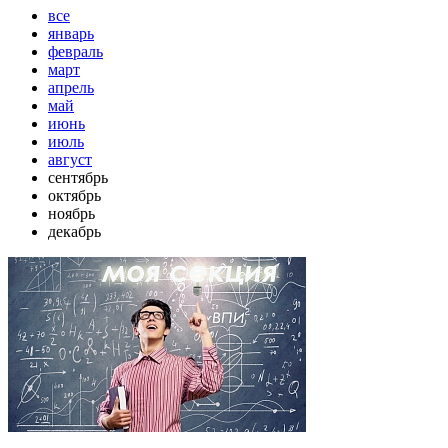
все
январь
февраль
март
апрель
май
июнь
июль
август
сентябрь
октябрь
ноябрь
декабрь