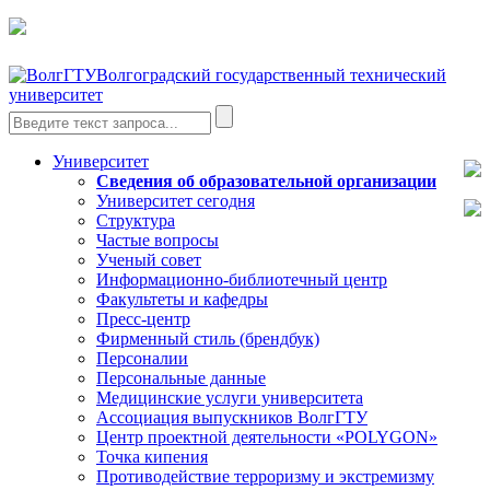
Волгоградский государственный технический
университет
Университет
Сведения об образовательной организации
Университет сегодня
Структура
Частые вопросы
Ученый совет
Информационно-библиотечный центр
Факультеты и кафедры
Пресс-центр
Фирменный стиль (брендбук)
Персоналии
Персональные данные
Медицинские услуги университета
Ассоциация выпускников ВолгГТУ
Центр проектной деятельности «POLYGON»
Точка кипения
Противодействие терроризму и экстремизму