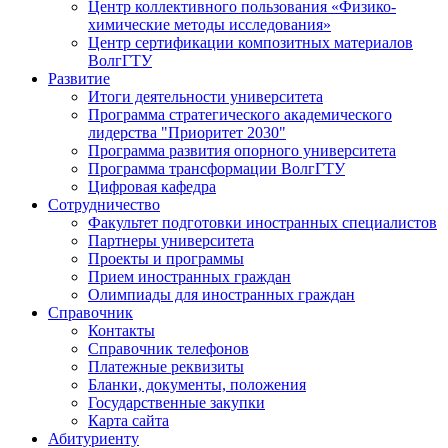
Центр коллективного пользования «Физико-
химические методы исследования»
Центр сертификации композитных материалов
ВолгГТУ
Развитие
Итоги деятельности университета
Программа стратегического академического
лидерства "Приоритет 2030"
Программа развития опорного университета
Программа трансформации ВолгГТУ
Цифровая кафедра
Сотрудничество
Факультет подготовки иностранных специалистов
Партнеры университета
Проекты и программы
Прием иностранных граждан
Олимпиады для иностранных граждан
Справочник
Контакты
Справочник телефонов
Платежные реквизиты
Бланки, документы, положения
Государственные закупки
Карта сайта
Абитуриенту