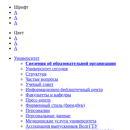
Шрифт
A
A
A
Цвет
A
A
A
Университет
Сведения об образовательной организации
Университет сегодня
Структура
Частые вопросы
Ученый совет
Информационно-библиотечный центр
Факультеты и кафедры
Пресс-центр
Фирменный стиль (брендбук)
Персоналии
Персональные данные
Медицинские услуги университета
Ассоциация выпускников ВолгГТУ