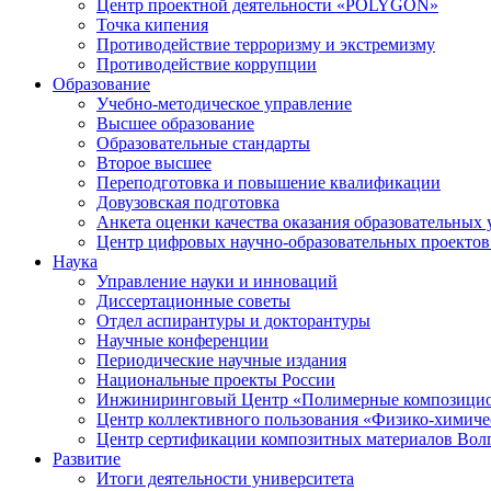
Центр проектной деятельности «POLYGON»
Точка кипения
Противодействие терроризму и экстремизму
Противодействие коррупции
Образование
Учебно-методическое управление
Высшее образование
Образовательные стандарты
Второе высшее
Переподготовка и повышение квалификации
Довузовская подготовка
Анкета оценки качества оказания образовательных 
Центр цифровых научно-образовательных проектов 
Наука
Управление науки и инноваций
Диссертационные советы
Отдел аспирантуры и докторантуры
Научные конференции
Периодические научные издания
Национальные проекты России
Инжиниринговый Центр «Полимерные композицио
Центр коллективного пользования «Физико-химиче
Центр сертификации композитных материалов Во
Развитие
Итоги деятельности университета