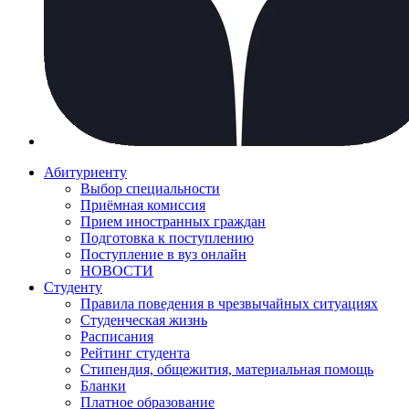
Абитуриенту
Выбор специальности
Приёмная комиссия
Прием иностранных граждан
Подготовка к поступлению
Поступление в вуз онлайн
НОВОСТИ
Студенту
Правила поведения в чрезвычайных ситуациях
Студенческая жизнь
Расписания
Рейтинг студента
Стипендия, общежития, материальная помощь
Бланки
Платное образование