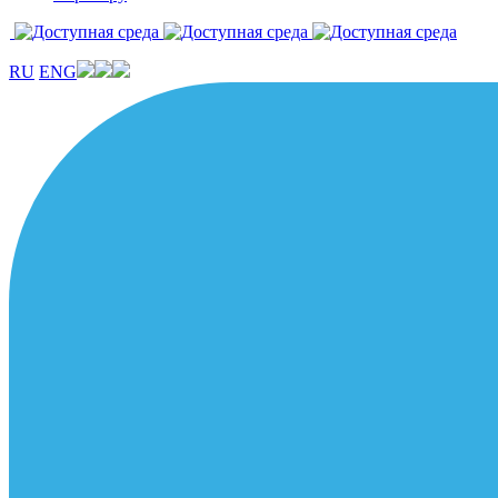
RU
ENG