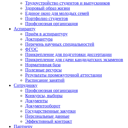
Трудоустройство студентов и выпускников
Здоровый образ жизни
Единое окно для молодых семей
Портфолио студентов
Профсоюзная организация
Аспиранту
Приём в аспирантуру
Докторантура
Перечень научных специальностей
ФГОС
Прикрепление для подготовки диссертации
Прикрепление для сдачи кандидатских экзаменов
Нормативная база
Полезные ресурсы
Результаты промежуточной аттестации
Расписание занятий
Сотруднику
Профсоюзная организация
Конкурсы, выборы
Документы
Документооборот
Государственные закупки
Персональные данные
Эффективный контракт
Партнеру