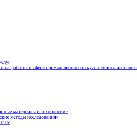
услуг
и разработок в сфере промышленного искусственного интеллек
нные материалы и технологии»
ские методы исследования»
лгГТУ