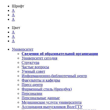
Шрифт
A
A
A
Цвет
A
A
A
Университет
Сведения об образовательной организации
Университет сегодня
Структура
Частые вопросы
Ученый совет
Информационно-библиотечный центр
Факультеты и кафедры
Пресс-центр
Фирменный стиль (брендбук)
Персоналии
Персональные данные
Медицинские услуги университета
Ассоциация выпускников ВолгГТУ