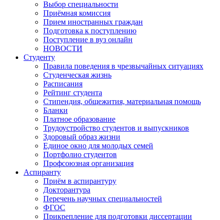
Выбор специальности
Приёмная комиссия
Прием иностранных граждан
Подготовка к поступлению
Поступление в вуз онлайн
НОВОСТИ
Студенту
Правила поведения в чрезвычайных ситуациях
Студенческая жизнь
Расписания
Рейтинг студента
Стипендия, общежития, материальная помощь
Бланки
Платное образование
Трудоустройство студентов и выпускников
Здоровый образ жизни
Единое окно для молодых семей
Портфолио студентов
Профсоюзная организация
Аспиранту
Приём в аспирантуру
Докторантура
Перечень научных специальностей
ФГОС
Прикрепление для подготовки диссертации