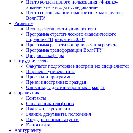
Центр коллективного пользования «Физико-
химические методы исследования»
Центр сертификации композитных материалов
ВолгГТУ
Развитие
Итоги деятельности университета
Программа стратегического академического
лидерства "Приоритет 2030"
Программа развития опорного университета
Программа трансформации ВолгГТУ
Цифровая кафедра
Сотрудничество
Факультет подготовки иностранных специалистов
Партнеры университета
Проекты и программы
Прием иностранных граждан
Олимпиады для иностранных граждан
Справочник
Контакты
Справочник телефонов
Платежные реквизиты
Бланки, документы, положения
Государственные закупки
Карта сайта
Абитуриенту