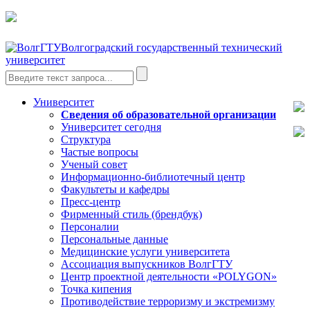
Волгоградский государственный технический
университет
Университет
Сведения об образовательной организации
Университет сегодня
Структура
Частые вопросы
Ученый совет
Информационно-библиотечный центр
Факультеты и кафедры
Пресс-центр
Фирменный стиль (брендбук)
Персоналии
Персональные данные
Медицинские услуги университета
Ассоциация выпускников ВолгГТУ
Центр проектной деятельности «POLYGON»
Точка кипения
Противодействие терроризму и экстремизму