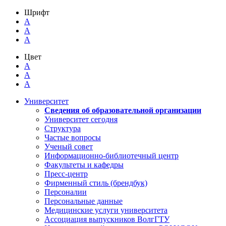
Шрифт
A
A
A
Цвет
A
A
A
Университет
Сведения об образовательной организации
Университет сегодня
Структура
Частые вопросы
Ученый совет
Информационно-библиотечный центр
Факультеты и кафедры
Пресс-центр
Фирменный стиль (брендбук)
Персоналии
Персональные данные
Медицинские услуги университета
Ассоциация выпускников ВолгГТУ