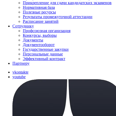
Прикрепление для сдачи кандидатских экзаменов
Нормативная база
Полезные ресурсы
Результаты промежуточной аттестации
Расписание занятий
Сотруднику
Профсоюзная организация
Конкурсы, выборы
Документы
Документооборот
Государственные закупки
Персональные данные
Эффективный контракт
Партнеру
vkontakte
youtube