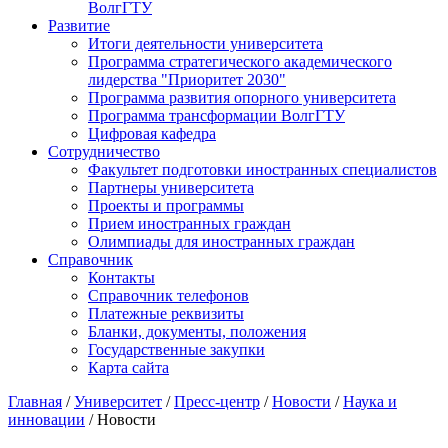
ВолгГТУ
Развитие
Итоги деятельности университета
Программа стратегического академического
лидерства "Приоритет 2030"
Программа развития опорного университета
Программа трансформации ВолгГТУ
Цифровая кафедра
Сотрудничество
Факультет подготовки иностранных специалистов
Партнеры университета
Проекты и программы
Прием иностранных граждан
Олимпиады для иностранных граждан
Справочник
Контакты
Справочник телефонов
Платежные реквизиты
Бланки, документы, положения
Государственные закупки
Карта сайта
Главная
/
Университет
/
Пресс-центр
/
Новости
/
Наука и
инновации
/ Новости