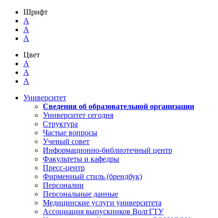
Шрифт
A
A
A
Цвет
A
A
A
Университет
Сведения об образовательной организации
Университет сегодня
Структура
Частые вопросы
Ученый совет
Информационно-библиотечный центр
Факультеты и кафедры
Пресс-центр
Фирменный стиль (брендбук)
Персоналии
Персональные данные
Медицинские услуги университета
Ассоциация выпускников ВолгГТУ