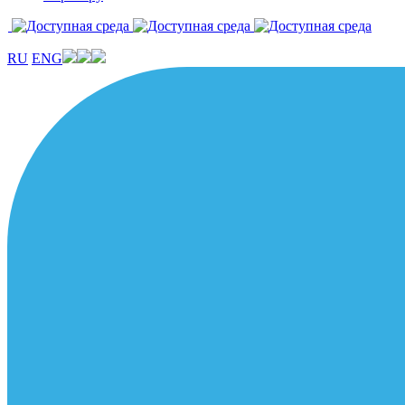
RU
ENG