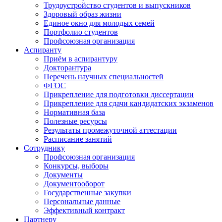
Трудоустройство студентов и выпускников
Здоровый образ жизни
Единое окно для молодых семей
Портфолио студентов
Профсоюзная организация
Аспиранту
Приём в аспирантуру
Докторантура
Перечень научных специальностей
ФГОС
Прикрепление для подготовки диссертации
Прикрепление для сдачи кандидатских экзаменов
Нормативная база
Полезные ресурсы
Результаты промежуточной аттестации
Расписание занятий
Сотруднику
Профсоюзная организация
Конкурсы, выборы
Документы
Документооборот
Государственные закупки
Персональные данные
Эффективный контракт
Партнеру