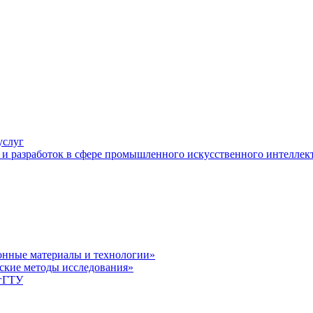
услуг
и разработок в сфере промышленного искусственного интеллек
нные материалы и технологии»
ские методы исследования»
лгГТУ