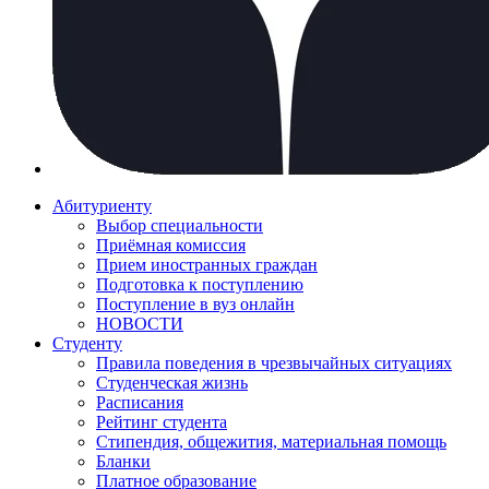
Абитуриенту
Выбор специальности
Приёмная комиссия
Прием иностранных граждан
Подготовка к поступлению
Поступление в вуз онлайн
НОВОСТИ
Студенту
Правила поведения в чрезвычайных ситуациях
Студенческая жизнь
Расписания
Рейтинг студента
Стипендия, общежития, материальная помощь
Бланки
Платное образование