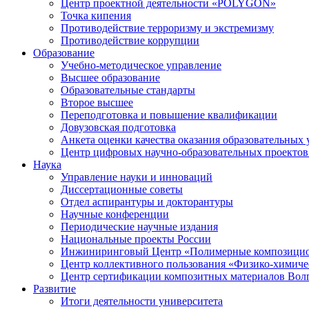
Центр проектной деятельности «POLYGON»
Точка кипения
Противодействие терроризму и экстремизму
Противодействие коррупции
Образование
Учебно-методическое управление
Высшее образование
Образовательные стандарты
Второе высшее
Переподготовка и повышение квалификации
Довузовская подготовка
Анкета оценки качества оказания образовательных 
Центр цифровых научно-образовательных проектов 
Наука
Управление науки и инноваций
Диссертационные советы
Отдел аспирантуры и докторантуры
Научные конференции
Периодические научные издания
Национальные проекты России
Инжиниринговый Центр «Полимерные композицио
Центр коллективного пользования «Физико-химиче
Центр сертификации композитных материалов Во
Развитие
Итоги деятельности университета