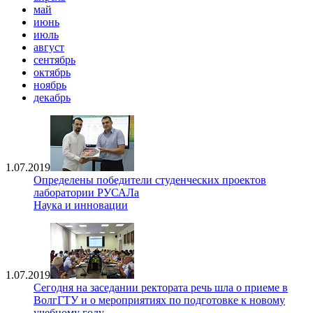
май
июнь
июль
август
сентябрь
октябрь
ноябрь
декабрь
1.07.2019
Определены победители студенческих проектов
лаборатории РУСАЛа
Наука и инновации
1.07.2019
Сегодня на заседании ректората речь шла о приеме в
ВолгГТУ и о мероприятиях по подготовке к новому
учебному году