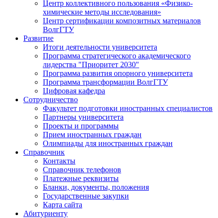
Центр коллективного пользования «Физико-
химические методы исследования»
Центр сертификации композитных материалов
ВолгГТУ
Развитие
Итоги деятельности университета
Программа стратегического академического
лидерства "Приоритет 2030"
Программа развития опорного университета
Программа трансформации ВолгГТУ
Цифровая кафедра
Сотрудничество
Факультет подготовки иностранных специалистов
Партнеры университета
Проекты и программы
Прием иностранных граждан
Олимпиады для иностранных граждан
Справочник
Контакты
Справочник телефонов
Платежные реквизиты
Бланки, документы, положения
Государственные закупки
Карта сайта
Абитуриенту