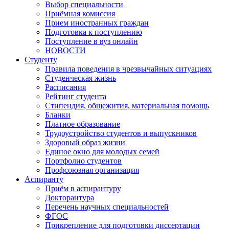
Выбор специальности
Приёмная комиссия
Прием иностранных граждан
Подготовка к поступлению
Поступление в вуз онлайн
НОВОСТИ
Студенту
Правила поведения в чрезвычайных ситуациях
Студенческая жизнь
Расписания
Рейтинг студента
Стипендия, общежития, материальная помощь
Бланки
Платное образование
Трудоустройство студентов и выпускников
Здоровый образ жизни
Единое окно для молодых семей
Портфолио студентов
Профсоюзная организация
Аспиранту
Приём в аспирантуру
Докторантура
Перечень научных специальностей
ФГОС
Прикрепление для подготовки диссертации