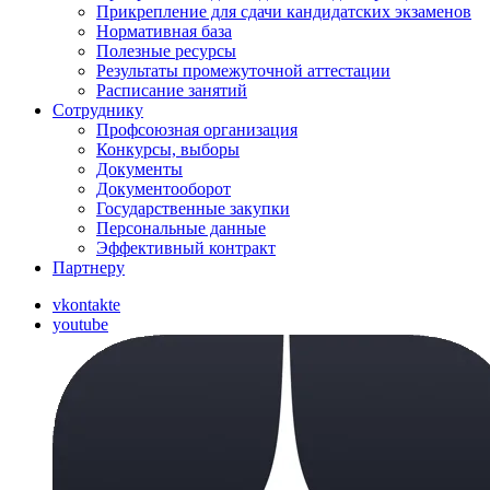
Прикрепление для сдачи кандидатских экзаменов
Нормативная база
Полезные ресурсы
Результаты промежуточной аттестации
Расписание занятий
Сотруднику
Профсоюзная организация
Конкурсы, выборы
Документы
Документооборот
Государственные закупки
Персональные данные
Эффективный контракт
Партнеру
vkontakte
youtube