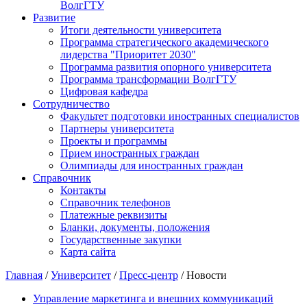
ВолгГТУ
Развитие
Итоги деятельности университета
Программа стратегического академического
лидерства "Приоритет 2030"
Программа развития опорного университета
Программа трансформации ВолгГТУ
Цифровая кафедра
Сотрудничество
Факультет подготовки иностранных специалистов
Партнеры университета
Проекты и программы
Прием иностранных граждан
Олимпиады для иностранных граждан
Справочник
Контакты
Справочник телефонов
Платежные реквизиты
Бланки, документы, положения
Государственные закупки
Карта сайта
Главная
/
Университет
/
Пресс-центр
/ Новости
Управление маркетинга и внешних коммуникаций