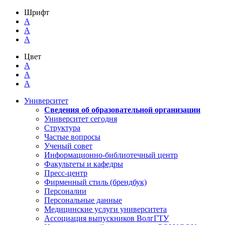
Шрифт
A
A
A
Цвет
A
A
A
Университет
Сведения об образовательной организации
Университет сегодня
Структура
Частые вопросы
Ученый совет
Информационно-библиотечный центр
Факультеты и кафедры
Пресс-центр
Фирменный стиль (брендбук)
Персоналии
Персональные данные
Медицинские услуги университета
Ассоциация выпускников ВолгГТУ