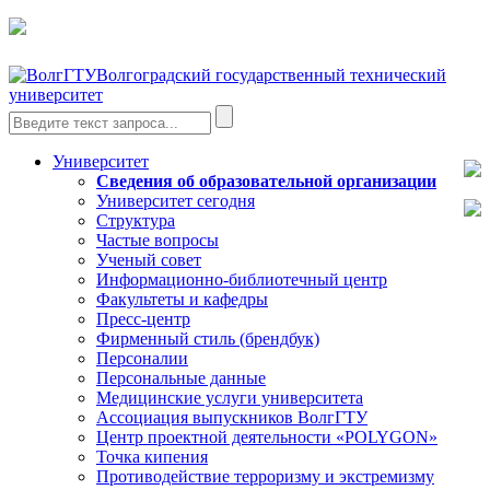
Волгоградский государственный технический
университет
Университет
Сведения об образовательной организации
Университет сегодня
Структура
Частые вопросы
Ученый совет
Информационно-библиотечный центр
Факультеты и кафедры
Пресс-центр
Фирменный стиль (брендбук)
Персоналии
Персональные данные
Медицинские услуги университета
Ассоциация выпускников ВолгГТУ
Центр проектной деятельности «POLYGON»
Точка кипения
Противодействие терроризму и экстремизму