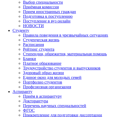
Выбор специальности
Приёмная комиссия
Прием иностранных граждан
Подготовка к поступлению
Поступление в вуз онлайн
НОВОСТИ
Студенту
Правила поведения в чрезвычайных ситуациях
Студенческая жизнь
Расписания
Рейтинг студента
Стипендия, общежития, материальная помощь
Бланки
Платное образование
Трудоустройство студентов и выпускников
Здоровый образ жизни
Единое окно для молодых семей
Портфолио студентов
Профсоюзная организация
Аспиранту
Приём в аспирантуру
Докторантура
Перечень научных специальностей
ФГОС
Прикрепление для подготовки диссертации