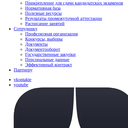
Прикрепление для сдачи кандидатских экзаменов
Нормативная база
Полезные ресурсы
Результаты промежуточной аттестации
Расписание занятий
Сотруднику
Профсоюзная организация
Конкурсы, выборы
Документы
Документооборот
Государственные закупки
Персональные данные
Эффективный контракт
Партнеру
vkontakte
youtube