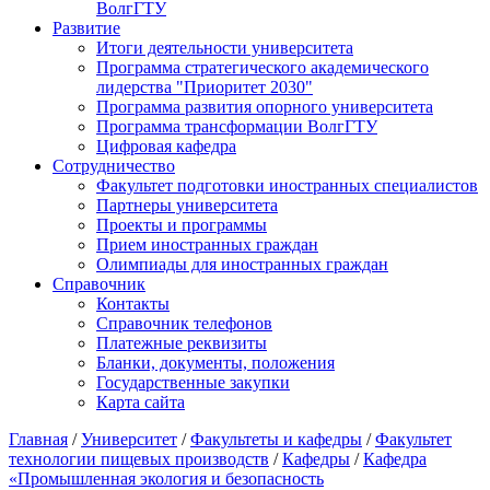
ВолгГТУ
Развитие
Итоги деятельности университета
Программа стратегического академического
лидерства "Приоритет 2030"
Программа развития опорного университета
Программа трансформации ВолгГТУ
Цифровая кафедра
Сотрудничество
Факультет подготовки иностранных специалистов
Партнеры университета
Проекты и программы
Прием иностранных граждан
Олимпиады для иностранных граждан
Справочник
Контакты
Справочник телефонов
Платежные реквизиты
Бланки, документы, положения
Государственные закупки
Карта сайта
Главная
/
Университет
/
Факультеты и кафедры
/
Факультет
технологии пищевых производств
/
Кафедры
/
Кафедра
«Промышленная экология и безопасность