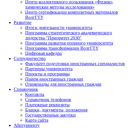
Центр коллективного пользования «Физико-
химические методы исследования»
Центр сертификации композитных материалов
ВолгГТУ
Развитие
Итоги деятельности университета
Программа стратегического академического
лидерства "Приоритет 2030"
Программа развития опорного университета
Программа трансформации ВолгГТУ
Цифровая кафедра
Сотрудничество
Факультет подготовки иностранных специалистов
Партнеры университета
Проекты и программы
Прием иностранных граждан
Олимпиады для иностранных граждан
Справочник
Контакты
Справочник телефонов
Платежные реквизиты
Бланки, документы, положения
Государственные закупки
Карта сайта
Абитуриенту