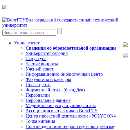
Волгоградский государственный технический
университет
Университет
Сведения об образовательной организации
Университет сегодня
Структура
Частые вопросы
Ученый совет
Информационно-библиотечный центр
Факультеты и кафедры
Пресс-центр
Фирменный стиль (брендбук)
Персоналии
Персональные данные
Медицинские услуги университета
Ассоциация выпускников ВолгГТУ
Центр проектной деятельности «POLYGON»
Точка кипения
Противодействие терроризму и экстремизму