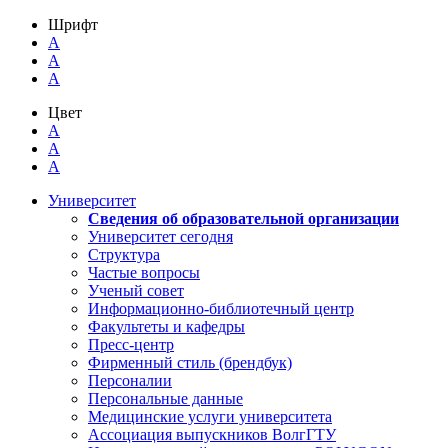
Шрифт
A
A
A
Цвет
A
A
A
Университет
Сведения об образовательной организации
Университет сегодня
Структура
Частые вопросы
Ученый совет
Информационно-библиотечный центр
Факультеты и кафедры
Пресс-центр
Фирменный стиль (брендбук)
Персоналии
Персональные данные
Медицинские услуги университета
Ассоциация выпускников ВолгГТУ