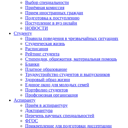
Выбор специальности
Приёмная комиссия
Прием иностранных граждан
Подготовка к поступлению
Поступление в вуз онлайн
НОВОСТИ
Студенту
Правила поведения в чрезвычайных ситуациях
Студенческая жизнь
Расписания
Рейтинг студента
Стипендия, общежития, материальная помощь
Бланки
Платное образование
Трудоустройство студентов и выпускников
Здоровый образ жизни
Единое окно для молодых семей
Портфолио студентов
Профсоюзная организация
Аспиранту
Приём в аспирантуру
Докторантура
Перечень научных специальностей
ФГОС
Прикрепление для подготовки диссертации