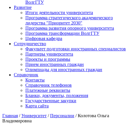
ВолгГТУ
Развитие
Итоги деятельности университета
Программа стратегического академического
лидерства "Приоритет 2030"
Программа развития опорного университета
Программа трансформации ВолгГТУ
Цифровая кафедра
Сотрудничество
Факультет подготовки иностранных специалистов
Партнеры университета
Проекты и программы
Прием иностранных граждан
Олимпиады для иностранных граждан
Справочник
Контакты
Справочник телефонов
Платежные реквизиты
Бланки, документы, положения
Государственные закупки
Карта сайта
Главная
/
Университет
/
Персоналии
/ Колотова Ольга
Владимировна