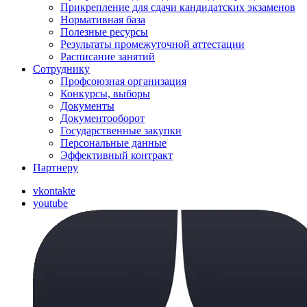
Прикрепление для сдачи кандидатских экзаменов
Нормативная база
Полезные ресурсы
Результаты промежуточной аттестации
Расписание занятий
Сотруднику
Профсоюзная организация
Конкурсы, выборы
Документы
Документооборот
Государственные закупки
Персональные данные
Эффективный контракт
Партнеру
vkontakte
youtube