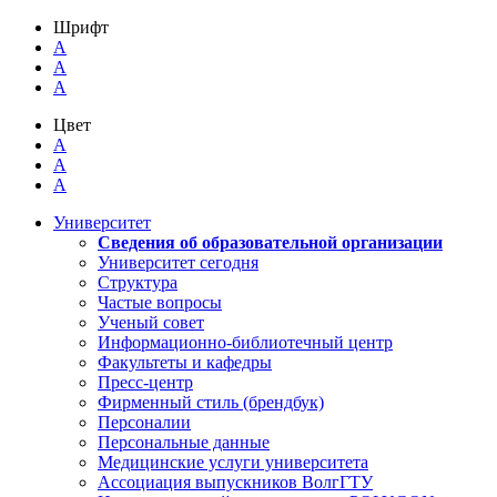
Шрифт
A
A
A
Цвет
A
A
A
Университет
Сведения об образовательной организации
Университет сегодня
Структура
Частые вопросы
Ученый совет
Информационно-библиотечный центр
Факультеты и кафедры
Пресс-центр
Фирменный стиль (брендбук)
Персоналии
Персональные данные
Медицинские услуги университета
Ассоциация выпускников ВолгГТУ