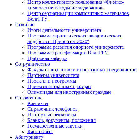
Центр коллективного пользования «Физико-
химические методы исследования»
Центр сертификации композитных материалов
ВолгГТУ
Развитие
Итоги деятельности университета
Программа стратегического академического
лидерства "Приоритет 2030"
Программа развития опорного университета
Программа трансформации ВолгГТУ
Цифровая кафедра
Сотрудничество
Факультет подготовки иностранных специалистов
Партнеры университета
Проекты и программы
Прием иностранных граждан
Олимпиады для иностранных граждан
Справочник
Контакты
Справочник телефонов
Платежные реквизиты
Бланки, документы, положения
Государственные закупки
Карта сайта
Абитуриенту