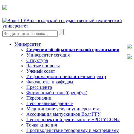
Волгоградский государственный технический
университет
Университет
Сведения об образовательной организации
Университет сегодня
Структура
Частые вопросы
Ученый совет
Информационно-библиотечный центр
Факультеты и кафедры
Пресс-центр
Фирменный стиль (брендбук)
Персоналии
Персональные данные
Медицинские услуги университета
Ассоциация выпускников ВолгГТУ
Центр проектной деятельности «POLYGON»
Точка кипения
Противодействие терроризму и экстремизму