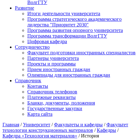
ВолгГТУ
Развитие
Итоги деятельности университета
Программа стратегического академического
лидерства "Приоритет 2030"
Программа развития опорного университета
Программа трансформации ВолгГТУ
Цифровая кафедра
Сотрудничество
Факультет подготовки иностранных специалистов
Партнеры университета
Проекты и программы
Прием иностранных граждан
Олимпиады для иностранных граждан
Справочник
Контакты
Справочник телефонов
Платежные реквизиты
Бланки, документы, положения
Государственные закупки
Карта сайта
Главная
/
Университет
/
Факультеты и кафедры
/
Факультет
технологии конструкционных материалов
/
Кафедры
/
Кафедра «Технология материалов»
/ История