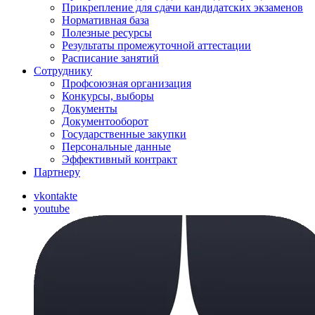
Прикрепление для сдачи кандидатских экзаменов
Нормативная база
Полезные ресурсы
Результаты промежуточной аттестации
Расписание занятий
Сотруднику
Профсоюзная организация
Конкурсы, выборы
Документы
Документооборот
Государственные закупки
Персональные данные
Эффективный контракт
Партнеру
vkontakte
youtube