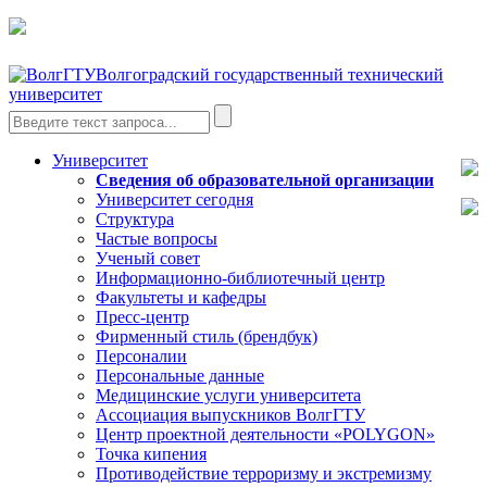
Волгоградский государственный технический
университет
Университет
Сведения об образовательной организации
Университет сегодня
Структура
Частые вопросы
Ученый совет
Информационно-библиотечный центр
Факультеты и кафедры
Пресс-центр
Фирменный стиль (брендбук)
Персоналии
Персональные данные
Медицинские услуги университета
Ассоциация выпускников ВолгГТУ
Центр проектной деятельности «POLYGON»
Точка кипения
Противодействие терроризму и экстремизму