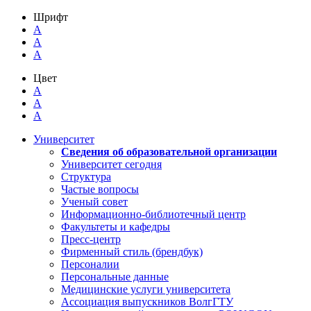
Шрифт
A
A
A
Цвет
A
A
A
Университет
Сведения об образовательной организации
Университет сегодня
Структура
Частые вопросы
Ученый совет
Информационно-библиотечный центр
Факультеты и кафедры
Пресс-центр
Фирменный стиль (брендбук)
Персоналии
Персональные данные
Медицинские услуги университета
Ассоциация выпускников ВолгГТУ