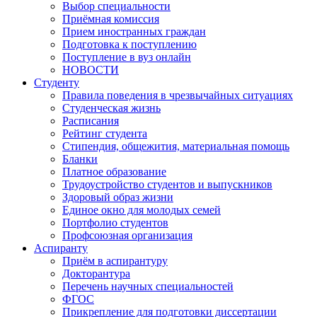
Выбор специальности
Приёмная комиссия
Прием иностранных граждан
Подготовка к поступлению
Поступление в вуз онлайн
НОВОСТИ
Студенту
Правила поведения в чрезвычайных ситуациях
Студенческая жизнь
Расписания
Рейтинг студента
Стипендия, общежития, материальная помощь
Бланки
Платное образование
Трудоустройство студентов и выпускников
Здоровый образ жизни
Единое окно для молодых семей
Портфолио студентов
Профсоюзная организация
Аспиранту
Приём в аспирантуру
Докторантура
Перечень научных специальностей
ФГОС
Прикрепление для подготовки диссертации