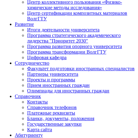
Центр коллективного пользования «Физико-
химические методы исследования»
Центр сертификации композитных материалов
ВолгГТУ
Развитие
Итоги деятельности университета
Программа стратегического академического
лидерства "Приоритет 2030"
Программа развития опорного университета
Программа трансформации ВолгГТУ
Цифровая кафедра
Сотрудничество
Факультет подготовки иностранных специалистов
Партнеры университета
Проекты и программы
Прием иностранных граждан
Олимпиады для иностранных граждан
Справочник
Контакты
Справочник телефонов
Платежные реквизиты
Бланки, документы, положения
Государственные закупки
Карта сайта
Абитуриенту