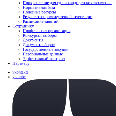
Прикрепление для сдачи кандидатских экзаменов
Нормативная база
Полезные ресурсы
Результаты промежуточной аттестации
Расписание занятий
Сотруднику
Профсоюзная организация
Конкурсы, выборы
Документы
Документооборот
Государственные закупки
Персональные данные
Эффективный контракт
Партнеру
vkontakte
youtube