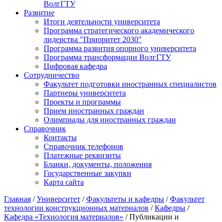
ВолгГТУ
Развитие
Итоги деятельности университета
Программа стратегического академического
лидерства "Приоритет 2030"
Программа развития опорного университета
Программа трансформации ВолгГТУ
Цифровая кафедра
Сотрудничество
Факультет подготовки иностранных специалистов
Партнеры университета
Проекты и программы
Прием иностранных граждан
Олимпиады для иностранных граждан
Справочник
Контакты
Справочник телефонов
Платежные реквизиты
Бланки, документы, положения
Государственные закупки
Карта сайта
Главная
/
Университет
/
Факультеты и кафедры
/
Факультет
технологии конструкционных материалов
/
Кафедры
/
Кафедра «Технология материалов»
/ Публикации и