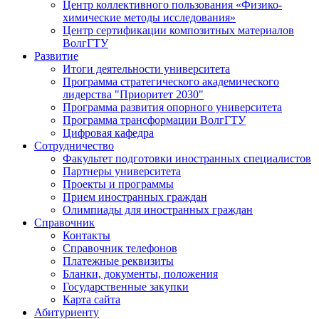
Центр коллективного пользования «Физико-
химические методы исследования»
Центр сертификации композитных материалов
ВолгГТУ
Развитие
Итоги деятельности университета
Программа стратегического академического
лидерства "Приоритет 2030"
Программа развития опорного университета
Программа трансформации ВолгГТУ
Цифровая кафедра
Сотрудничество
Факультет подготовки иностранных специалистов
Партнеры университета
Проекты и программы
Прием иностранных граждан
Олимпиады для иностранных граждан
Справочник
Контакты
Справочник телефонов
Платежные реквизиты
Бланки, документы, положения
Государственные закупки
Карта сайта
Абитуриенту