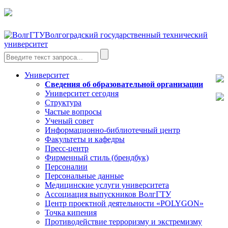
Волгоградский государственный технический
университет
Университет
Сведения об образовательной организации
Университет сегодня
Структура
Частые вопросы
Ученый совет
Информационно-библиотечный центр
Факультеты и кафедры
Пресс-центр
Фирменный стиль (брендбук)
Персоналии
Персональные данные
Медицинские услуги университета
Ассоциация выпускников ВолгГТУ
Центр проектной деятельности «POLYGON»
Точка кипения
Противодействие терроризму и экстремизму