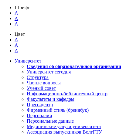
Шрифт
A
A
A
Цвет
A
A
A
Университет
Сведения об образовательной организации
Университет сегодня
Структура
Частые вопросы
Ученый совет
Информационно-библиотечный центр
Факультеты и кафедры
Пресс-центр
Фирменный стиль (брендбук)
Персоналии
Персональные данные
Медицинские услуги университета
Ассоциация выпускников ВолгГТУ