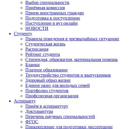
Выбор специальности
Приёмная комиссия
Прием иностранных граждан
Подготовка к поступлению
Поступление в вуз онлайн
НОВОСТИ
Студенту
Правила поведения в чрезвычайных ситуациях
Студенческая жизнь
Расписания
Рейтинг студента
Стипендия, общежития, материальная помощь
Бланки
Платное образование
Трудоустройство студентов и выпускников
Здоровый образ жизни
Единое окно для молодых семей
Портфолио студентов
Профсоюзная организация
Аспиранту
Приём в аспирантуру
Докторантура
Перечень научных специальностей
ФГОС
Прикрепление для подготовки диссертации