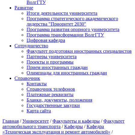
ВолгГТУ
Развитие
Итоги деятельности университета
Программа стратегического академического
лидерства "Приоритет 2030"
Программа развития опорного университета
Программа трансформации ВолгГТУ
Цифровая кафедра
Сотрудничество
Факультет подготовки иностранных специалистов
Партнеры университета
Проекты и программы
Прием иностранных граждан
Олимпиады для иностранных граждан
Справочник
Контакты
Справочник телефонов
Платежные реквизиты
Бланки, документы, положения
Государственные закупки
Карта сайта
Главная
/
Университет
/
Факультеты и кафедры
/
Факультет
автомобильного транспорта
/
Кафедры
/
Кафедра
«Техническая эксплуатация и ремонт автомобилей»
/