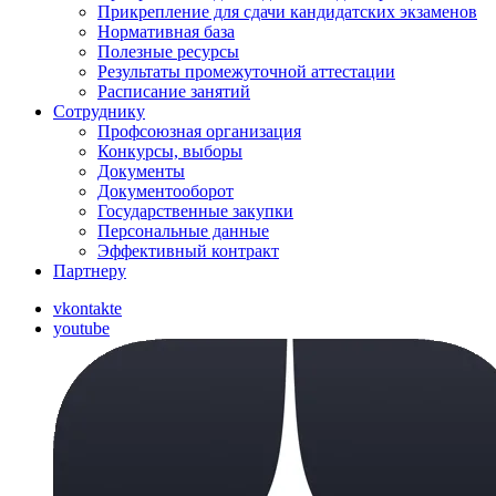
Прикрепление для сдачи кандидатских экзаменов
Нормативная база
Полезные ресурсы
Результаты промежуточной аттестации
Расписание занятий
Сотруднику
Профсоюзная организация
Конкурсы, выборы
Документы
Документооборот
Государственные закупки
Персональные данные
Эффективный контракт
Партнеру
vkontakte
youtube