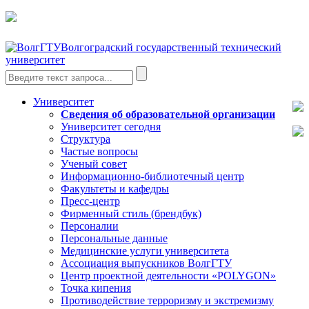
Волгоградский государственный технический
университет
Университет
Сведения об образовательной организации
Университет сегодня
Структура
Частые вопросы
Ученый совет
Информационно-библиотечный центр
Факультеты и кафедры
Пресс-центр
Фирменный стиль (брендбук)
Персоналии
Персональные данные
Медицинские услуги университета
Ассоциация выпускников ВолгГТУ
Центр проектной деятельности «POLYGON»
Точка кипения
Противодействие терроризму и экстремизму