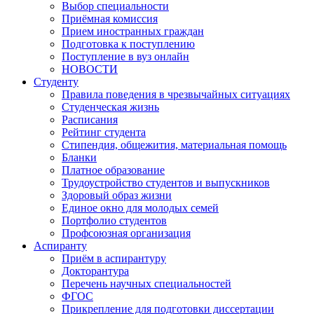
Выбор специальности
Приёмная комиссия
Прием иностранных граждан
Подготовка к поступлению
Поступление в вуз онлайн
НОВОСТИ
Студенту
Правила поведения в чрезвычайных ситуациях
Студенческая жизнь
Расписания
Рейтинг студента
Стипендия, общежития, материальная помощь
Бланки
Платное образование
Трудоустройство студентов и выпускников
Здоровый образ жизни
Единое окно для молодых семей
Портфолио студентов
Профсоюзная организация
Аспиранту
Приём в аспирантуру
Докторантура
Перечень научных специальностей
ФГОС
Прикрепление для подготовки диссертации