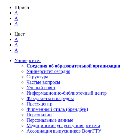
Шрифт
A
A
A
Цвет
A
A
A
Университет
Сведения об образовательной организации
Университет сегодня
Структура
Частые вопросы
Ученый совет
Информационно-библиотечный центр
Факультеты и кафедры
Пресс-центр
Фирменный стиль (брендбук)
Персоналии
Персональные данные
Медицинские услуги университета
Ассоциация выпускников ВолгГТУ