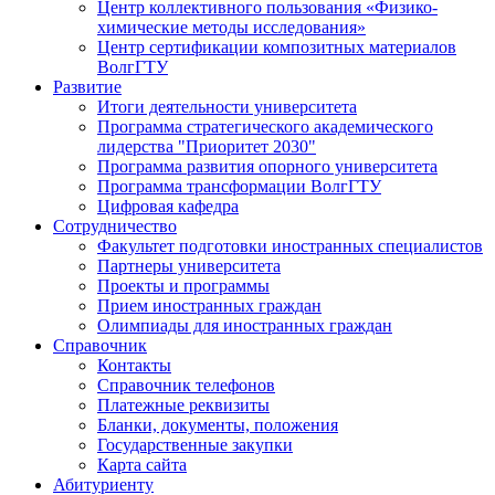
Центр коллективного пользования «Физико-
химические методы исследования»
Центр сертификации композитных материалов
ВолгГТУ
Развитие
Итоги деятельности университета
Программа стратегического академического
лидерства "Приоритет 2030"
Программа развития опорного университета
Программа трансформации ВолгГТУ
Цифровая кафедра
Сотрудничество
Факультет подготовки иностранных специалистов
Партнеры университета
Проекты и программы
Прием иностранных граждан
Олимпиады для иностранных граждан
Справочник
Контакты
Справочник телефонов
Платежные реквизиты
Бланки, документы, положения
Государственные закупки
Карта сайта
Абитуриенту