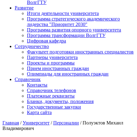
ВолгГТУ
Развитие
Итоги деятельности университета
Программа стратегического академического
лидерства "Приоритет 2030"
Программа развития опорного университета
Программа трансформации ВолгГТУ
Цифровая кафедра
Сотрудничество
Факультет подготовки иностранных специалистов
Партнеры университета
Проекты и программы
Прием иностранных граждан
Олимпиады для иностранных граждан
Справочник
Контакты
Справочник телефонов
Платежные реквизиты
Бланки, документы, положения
Государственные закупки
Карта сайта
Главная
/
Университет
/
Персоналии
/ Полуэктов Михаил
Владимирович