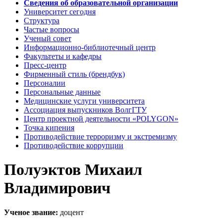
Сведения об образовательной организации
Университет сегодня
Структура
Частые вопросы
Ученый совет
Информационно-библиотечный центр
Факультеты и кафедры
Пресс-центр
Фирменный стиль (брендбук)
Персоналии
Персональные данные
Медицинские услуги университета
Ассоциация выпускников ВолгГТУ
Центр проектной деятельности «POLYGON»
Точка кипения
Противодействие терроризму и экстремизму
Противодействие коррупции
Полуэктов Михаил
Владимирович
Ученое звание:
доцент