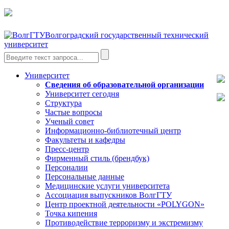
Волгоградский государственный технический
университет
Университет
Сведения об образовательной организации
Университет сегодня
Структура
Частые вопросы
Ученый совет
Информационно-библиотечный центр
Факультеты и кафедры
Пресс-центр
Фирменный стиль (брендбук)
Персоналии
Персональные данные
Медицинские услуги университета
Ассоциация выпускников ВолгГТУ
Центр проектной деятельности «POLYGON»
Точка кипения
Противодействие терроризму и экстремизму