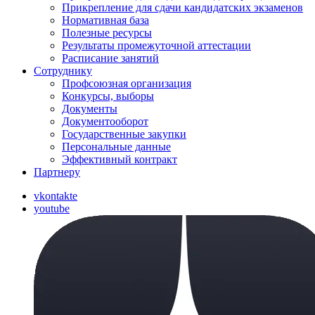
Прикрепление для сдачи кандидатских экзаменов
Нормативная база
Полезные ресурсы
Результаты промежуточной аттестации
Расписание занятий
Сотруднику
Профсоюзная организация
Конкурсы, выборы
Документы
Документооборот
Государственные закупки
Персональные данные
Эффективный контракт
Партнеру
vkontakte
youtube