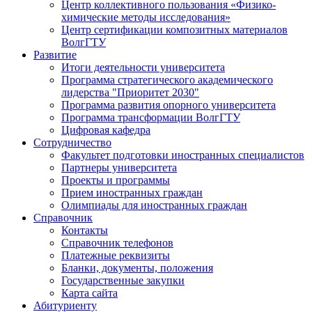
Центр коллективного пользования «Физико-
химические методы исследования»
Центр сертификации композитных материалов
ВолгГТУ
Развитие
Итоги деятельности университета
Программа стратегического академического
лидерства "Приоритет 2030"
Программа развития опорного университета
Программа трансформации ВолгГТУ
Цифровая кафедра
Сотрудничество
Факультет подготовки иностранных специалистов
Партнеры университета
Проекты и программы
Прием иностранных граждан
Олимпиады для иностранных граждан
Справочник
Контакты
Справочник телефонов
Платежные реквизиты
Бланки, документы, положения
Государственные закупки
Карта сайта
Абитуриенту