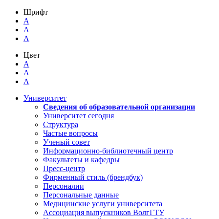
Шрифт
A
A
A
Цвет
A
A
A
Университет
Сведения об образовательной организации
Университет сегодня
Структура
Частые вопросы
Ученый совет
Информационно-библиотечный центр
Факультеты и кафедры
Пресс-центр
Фирменный стиль (брендбук)
Персоналии
Персональные данные
Медицинские услуги университета
Ассоциация выпускников ВолгГТУ