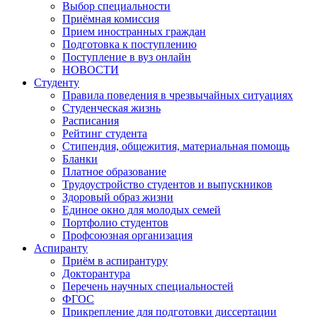
Выбор специальности
Приёмная комиссия
Прием иностранных граждан
Подготовка к поступлению
Поступление в вуз онлайн
НОВОСТИ
Студенту
Правила поведения в чрезвычайных ситуациях
Студенческая жизнь
Расписания
Рейтинг студента
Стипендия, общежития, материальная помощь
Бланки
Платное образование
Трудоустройство студентов и выпускников
Здоровый образ жизни
Единое окно для молодых семей
Портфолио студентов
Профсоюзная организация
Аспиранту
Приём в аспирантуру
Докторантура
Перечень научных специальностей
ФГОС
Прикрепление для подготовки диссертации