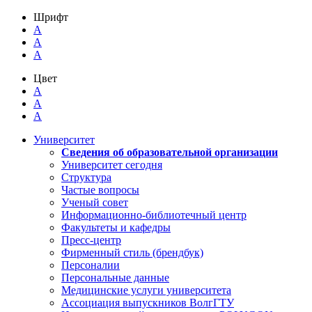
Шрифт
A
A
A
Цвет
A
A
A
Университет
Сведения об образовательной организации
Университет сегодня
Структура
Частые вопросы
Ученый совет
Информационно-библиотечный центр
Факультеты и кафедры
Пресс-центр
Фирменный стиль (брендбук)
Персоналии
Персональные данные
Медицинские услуги университета
Ассоциация выпускников ВолгГТУ