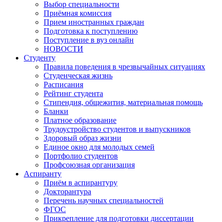
Выбор специальности
Приёмная комиссия
Прием иностранных граждан
Подготовка к поступлению
Поступление в вуз онлайн
НОВОСТИ
Студенту
Правила поведения в чрезвычайных ситуациях
Студенческая жизнь
Расписания
Рейтинг студента
Стипендия, общежития, материальная помощь
Бланки
Платное образование
Трудоустройство студентов и выпускников
Здоровый образ жизни
Единое окно для молодых семей
Портфолио студентов
Профсоюзная организация
Аспиранту
Приём в аспирантуру
Докторантура
Перечень научных специальностей
ФГОС
Прикрепление для подготовки диссертации