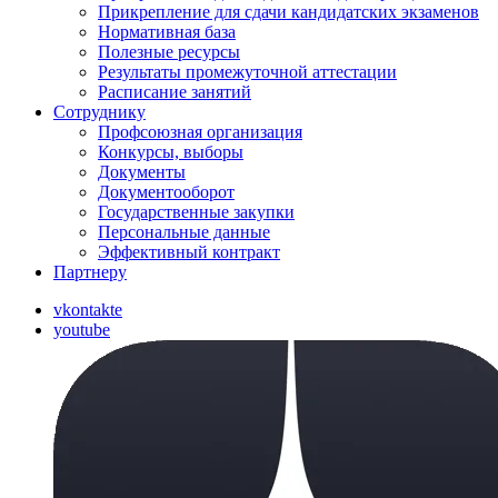
Прикрепление для сдачи кандидатских экзаменов
Нормативная база
Полезные ресурсы
Результаты промежуточной аттестации
Расписание занятий
Сотруднику
Профсоюзная организация
Конкурсы, выборы
Документы
Документооборот
Государственные закупки
Персональные данные
Эффективный контракт
Партнеру
vkontakte
youtube