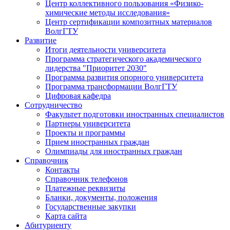
Центр коллективного пользования «Физико-
химические методы исследования»
Центр сертификации композитных материалов
ВолгГТУ
Развитие
Итоги деятельности университета
Программа стратегического академического
лидерства "Приоритет 2030"
Программа развития опорного университета
Программа трансформации ВолгГТУ
Цифровая кафедра
Сотрудничество
Факультет подготовки иностранных специалистов
Партнеры университета
Проекты и программы
Прием иностранных граждан
Олимпиады для иностранных граждан
Справочник
Контакты
Справочник телефонов
Платежные реквизиты
Бланки, документы, положения
Государственные закупки
Карта сайта
Абитуриенту