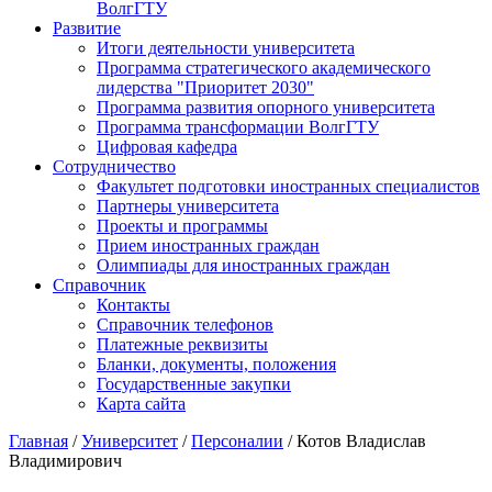
ВолгГТУ
Развитие
Итоги деятельности университета
Программа стратегического академического
лидерства "Приоритет 2030"
Программа развития опорного университета
Программа трансформации ВолгГТУ
Цифровая кафедра
Сотрудничество
Факультет подготовки иностранных специалистов
Партнеры университета
Проекты и программы
Прием иностранных граждан
Олимпиады для иностранных граждан
Справочник
Контакты
Справочник телефонов
Платежные реквизиты
Бланки, документы, положения
Государственные закупки
Карта сайта
Главная
/
Университет
/
Персоналии
/ Котов Владислав
Владимирович