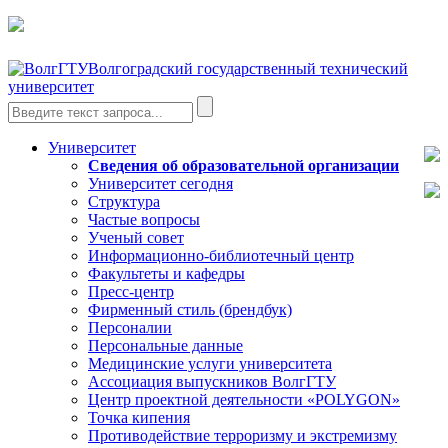
Волгоградский государственный технический
университет
Университет
Сведения об образовательной организации
Университет сегодня
Структура
Частые вопросы
Ученый совет
Информационно-библиотечный центр
Факультеты и кафедры
Пресс-центр
Фирменный стиль (брендбук)
Персоналии
Персональные данные
Медицинские услуги университета
Ассоциация выпускников ВолгГТУ
Центр проектной деятельности «POLYGON»
Точка кипения
Противодействие терроризму и экстремизму