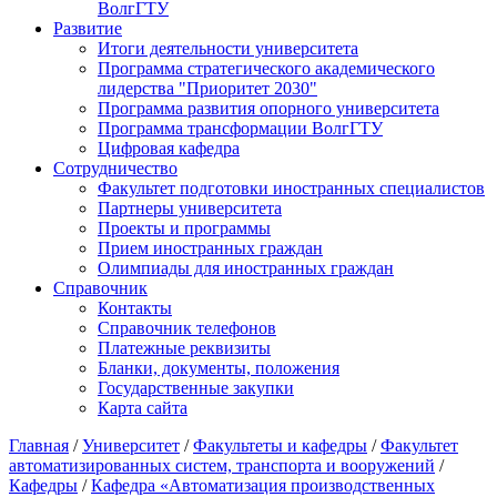
ВолгГТУ
Развитие
Итоги деятельности университета
Программа стратегического академического
лидерства "Приоритет 2030"
Программа развития опорного университета
Программа трансформации ВолгГТУ
Цифровая кафедра
Сотрудничество
Факультет подготовки иностранных специалистов
Партнеры университета
Проекты и программы
Прием иностранных граждан
Олимпиады для иностранных граждан
Справочник
Контакты
Справочник телефонов
Платежные реквизиты
Бланки, документы, положения
Государственные закупки
Карта сайта
Главная
/
Университет
/
Факультеты и кафедры
/
Факультет
автоматизированных систем, транспорта и вооружений
/
Кафедры
/
Кафедра «Автоматизация производственных