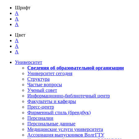
Шрифт
A
A
A
Цвет
A
A
A
Университет
Сведения об образовательной организации
Университет сегодня
Структура
Частые вопросы
Ученый совет
Информационно-библиотечный центр
Факультеты и кафедры
Пресс-центр
Фирменный стиль (брендбук)
Персоналии
Персональные данные
Медицинские услуги университета
Ассоциация выпускников ВолгГТУ