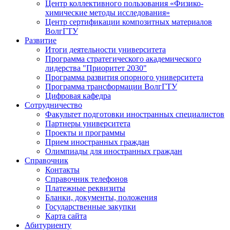
Центр коллективного пользования «Физико-
химические методы исследования»
Центр сертификации композитных материалов
ВолгГТУ
Развитие
Итоги деятельности университета
Программа стратегического академического
лидерства "Приоритет 2030"
Программа развития опорного университета
Программа трансформации ВолгГТУ
Цифровая кафедра
Сотрудничество
Факультет подготовки иностранных специалистов
Партнеры университета
Проекты и программы
Прием иностранных граждан
Олимпиады для иностранных граждан
Справочник
Контакты
Справочник телефонов
Платежные реквизиты
Бланки, документы, положения
Государственные закупки
Карта сайта
Абитуриенту