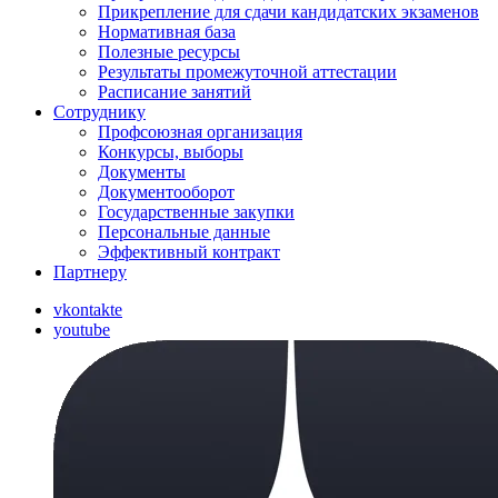
Прикрепление для сдачи кандидатских экзаменов
Нормативная база
Полезные ресурсы
Результаты промежуточной аттестации
Расписание занятий
Сотруднику
Профсоюзная организация
Конкурсы, выборы
Документы
Документооборот
Государственные закупки
Персональные данные
Эффективный контракт
Партнеру
vkontakte
youtube