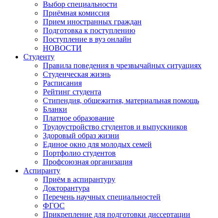
Выбор специальности
Приёмная комиссия
Прием иностранных граждан
Подготовка к поступлению
Поступление в вуз онлайн
НОВОСТИ
Студенту
Правила поведения в чрезвычайных ситуациях
Студенческая жизнь
Расписания
Рейтинг студента
Стипендия, общежития, материальная помощь
Бланки
Платное образование
Трудоустройство студентов и выпускников
Здоровый образ жизни
Единое окно для молодых семей
Портфолио студентов
Профсоюзная организация
Аспиранту
Приём в аспирантуру
Докторантура
Перечень научных специальностей
ФГОС
Прикрепление для подготовки диссертации