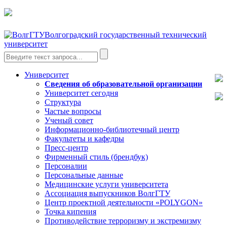
Волгоградский государственный технический
университет
Университет
Сведения об образовательной организации
Университет сегодня
Структура
Частые вопросы
Ученый совет
Информационно-библиотечный центр
Факультеты и кафедры
Пресс-центр
Фирменный стиль (брендбук)
Персоналии
Персональные данные
Медицинские услуги университета
Ассоциация выпускников ВолгГТУ
Центр проектной деятельности «POLYGON»
Точка кипения
Противодействие терроризму и экстремизму