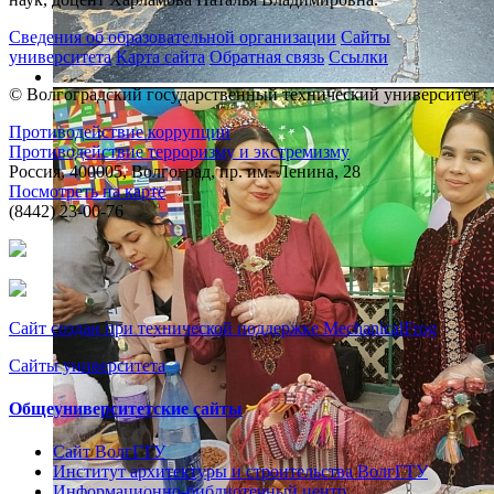
Сведения об образовательной организации
Сайты
университета
Карта сайта
Обратная связь
Ссылки
© Волгоградский государственный технический университет
Противодействие коррупции
Противодействие терроризму и экстремизму
Россия, 400005, Волгоград, пр. им. Ленина, 28
Посмотреть на карте
(8442) 23-00-76
Сайт создан при технической поддержке MechanicalFrog
Сайты университета
Общеуниверситетские сайты
Сайт ВолгГТУ
Институт архитектуры и строительства ВолгГТУ
Информационно-библиотечный центр