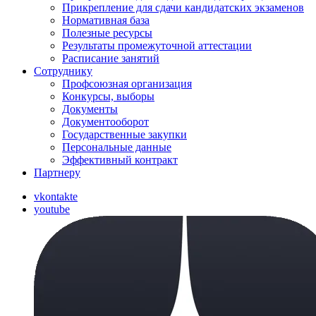
Прикрепление для сдачи кандидатских экзаменов
Нормативная база
Полезные ресурсы
Результаты промежуточной аттестации
Расписание занятий
Сотруднику
Профсоюзная организация
Конкурсы, выборы
Документы
Документооборот
Государственные закупки
Персональные данные
Эффективный контракт
Партнеру
vkontakte
youtube