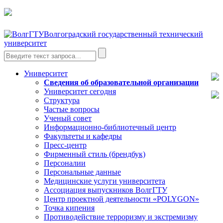
Волгоградский государственный технический
университет
Университет
Сведения об образовательной организации
Университет сегодня
Структура
Частые вопросы
Ученый совет
Информационно-библиотечный центр
Факультеты и кафедры
Пресс-центр
Фирменный стиль (брендбук)
Персоналии
Персональные данные
Медицинские услуги университета
Ассоциация выпускников ВолгГТУ
Центр проектной деятельности «POLYGON»
Точка кипения
Противодействие терроризму и экстремизму