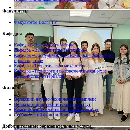
Факультеты
Факультеты ВолгГТУ
Кафедры
Кафедра «Высшая математика»
Кафедра «Вычислительная техника»
Кафедра «Оборудование и технология сварочного
производства»
Кафедра «Теоретическая механика»
Кафедра «Технологии высокомолекулярных и
волокнистых материалов»
Филиалы
Волжский научно-технический комплекс
Волжский политехнический институт
Камышинский технологический институт
Себряковский филиал ВолгГТУ
Дополнительные образовательные услуги