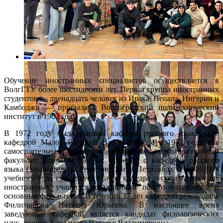
Обучение иностранных специалистов осуществляется в
ВолгГТУ более шестидесяти лет. Первая группа иностранных
студентов — двенадцать человек из Ирака, Непала, Нигерии и
Камбоджи — прибыла в Волгоградский политехнический
институт в 1962 году.
В 1972 году была создана кафедра русского языка (зав.
кафедрой Малов Василий Васильевич), а в 1973 году как
самостоятельная структура оформился подготовительный
факультет для иностранных граждан с кафедрой русского
языка (зав. кафедрой Решетова Нина Петровна). С 1998/1999
учебного года существует единая кафедра русского языка для
иностранных учащихся с секциями подготовительного и
основных факультетов. В течении 37 лет кафедрой руководила
Филимонова Наталия Юрьевна. В настоящее время
заведующей кафедрой является кандидат филологических
наук, доцент Харламова Наталья Владимировна.