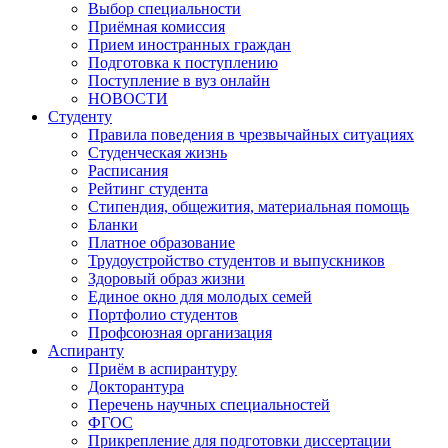
Выбор специальности
Приёмная комиссия
Прием иностранных граждан
Подготовка к поступлению
Поступление в вуз онлайн
НОВОСТИ
Студенту
Правила поведения в чрезвычайных ситуациях
Студенческая жизнь
Расписания
Рейтинг студента
Стипендия, общежития, материальная помощь
Бланки
Платное образование
Трудоустройство студентов и выпускников
Здоровый образ жизни
Единое окно для молодых семей
Портфолио студентов
Профсоюзная организация
Аспиранту
Приём в аспирантуру
Докторантура
Перечень научных специальностей
ФГОС
Прикрепление для подготовки диссертации