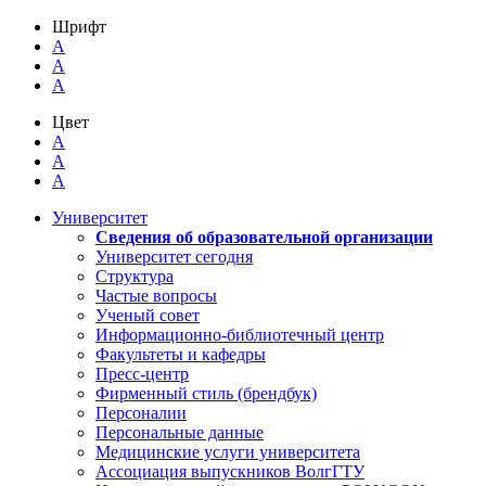
Шрифт
A
A
A
Цвет
A
A
A
Университет
Сведения об образовательной организации
Университет сегодня
Структура
Частые вопросы
Ученый совет
Информационно-библиотечный центр
Факультеты и кафедры
Пресс-центр
Фирменный стиль (брендбук)
Персоналии
Персональные данные
Медицинские услуги университета
Ассоциация выпускников ВолгГТУ