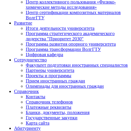
Центр коллективного пользования «Физико-
химические методы исследования»
Центр сертификации композитных материалов
ВолгГТУ
Развитие
Итоги деятельности университета
Программа стратегического академического
лидерства "Приоритет 2030"
Программа развития опорного университета
Программа трансформации ВолгГТУ
Цифровая кафедра
Сотрудничество
Факультет подготовки иностранных специалистов
Партнеры университета
Проекты и программы
Прием иностранных граждан
Олимпиады для иностранных граждан
Справочник
Контакты
Справочник телефонов
Платежные реквизиты
Бланки, документы, положения
Государственные закупки
Карта сайта
Абитуриенту