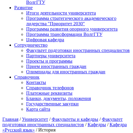
ВолгГТУ
Развитие
Итоги деятельности университета
Программа стратегического академического
лидерства "Приоритет 2030"
Программа развития опорного университета
Программа трансформации ВолгГТУ
Цифровая кафедра
Сотрудничество
Факультет подготовки иностранных специалистов
Партнеры университета
Проекты и программы
Прием иностранных граждан
Олимпиады для иностранных граждан
Справочник
Контакты
Справочник телефонов
Платежные реквизиты
Бланки, документы, положения
Государственные закупки
Карта сайта
Главная
/
Университет
/
Факультеты и кафедры
/
Факультет
подготовки иностранных специалистов
/
Кафедры
/
Кафедра
«Русский язык»
/ История