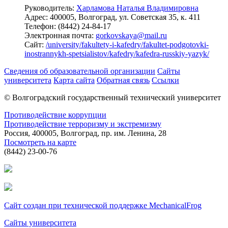
Руководитель:
Харламова Наталья Владимировна
Адрес:
400005, Волгоград, ул. Советская 35, к. 411
Телефон:
(8442) 24-84-17
Электронная почта:
gorkovskaya@mail.ru
Сайт:
/university/fakultety-i-kafedry/fakultet-podgotovki-
inostrannykh-spetsialistov/kafedry/kafedra-russkiy-yazyk/
Сведения об образовательной организации
Сайты
университета
Карта сайта
Обратная связь
Ссылки
© Волгоградский государственный технический университет
Противодействие коррупции
Противодействие терроризму и экстремизму
Россия, 400005, Волгоград, пр. им. Ленина, 28
Посмотреть на карте
(8442) 23-00-76
Сайт создан при технической поддержке MechanicalFrog
Сайты университета