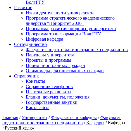
ВолгГТУ
Развитие
Итоги деятельности университета
Программа стратегического академического
лидерства "Приоритет 2030"
Программа развития опорного университета
Программа трансформации ВолгГТУ
Цифровая кафедра
Сотрудничество
Факультет подготовки иностранных специалистов
Партнеры университета
Проекты и программы
Прием иностранных граждан
Олимпиады для иностранных граждан
Справочник
Контакты
Справочник телефонов
Платежные реквизиты
Бланки, документы, положения
Государственные закупки
Карта сайта
Главная
/
Университет
/
Факультеты и кафедры
/
Факультет
подготовки иностранных специалистов
/
Кафедры
/ Кафедра
«Русский язык»