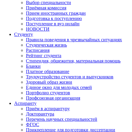
Выбор специальности
Приёмная комиссия
Прием иностранных граждан
Подготовка к поступлению
Поступление в вуз онлайн
НОВОСТИ
Студенту
Правила поведения в чрезвычайных ситуациях
Студенческая жизнь
Расписания
Рейтинг студента
Стипендия, общежития, материальная помощь
Бланки
Платное образование
Трудоустройство студентов и выпускников
Здоровый образ жизни
Единое окно для молодых семей
Портфолио студентов
Профсоюзная организация
Аспиранту
Приём в аспирантуру
Докторантура
Перечень научных специальностей
ФГОС
Прикрепление для подготовки диссертации