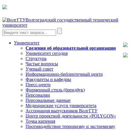
Волгоградский государственный технический
университет
Университет
Сведения об образовательной организации
Университет сегодня
Структура
Частые вопросы
Ученый совет
Информационно-библиотечный центр
Факультеты и кафедры
Пресс-центр
Фирменный стиль (брендбук)
Персоналии
Персональные данные
Медицинские услуги университета
Ассоциация выпускников ВолгГТУ
Центр проектной деятельности «POLYGON»
Точка кипения
Противодействие терроризму и экстремизму