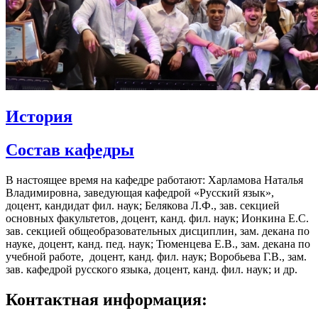
История
Состав кафедры
В настоящее время на кафедре работают: Харламова Наталья
Владимировна, заведующая кафедрой «Русский язык»,
доцент, кандидат фил. наук; Белякова Л.Ф., зав. секцией
основных факультетов, доцент, канд. фил. наук; Ионкина Е.С.
зав. секцией общеобразовательных дисциплин, зам. декана по
науке, доцент, канд. пед. наук; Тюменцева Е.В., зам. декана по
учебной работе, доцент, канд. фил. наук; Воробьева Г.В., зам.
зав. кафедрой русского языка, доцент, канд. фил. наук; и др.
Контактная информация: