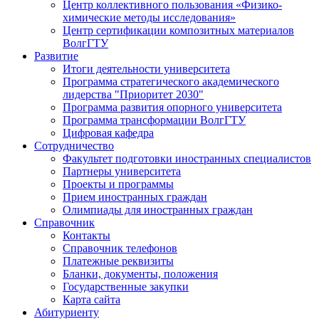
Центр коллективного пользования «Физико-
химические методы исследования»
Центр сертификации композитных материалов
ВолгГТУ
Развитие
Итоги деятельности университета
Программа стратегического академического
лидерства "Приоритет 2030"
Программа развития опорного университета
Программа трансформации ВолгГТУ
Цифровая кафедра
Сотрудничество
Факультет подготовки иностранных специалистов
Партнеры университета
Проекты и программы
Прием иностранных граждан
Олимпиады для иностранных граждан
Справочник
Контакты
Справочник телефонов
Платежные реквизиты
Бланки, документы, положения
Государственные закупки
Карта сайта
Абитуриенту