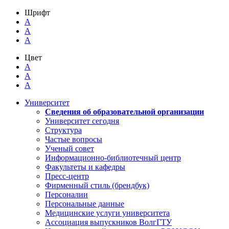
Шрифт
A
A
A
Цвет
A
A
A
Университет
Сведения об образовательной организации
Университет сегодня
Структура
Частые вопросы
Ученый совет
Информационно-библиотечный центр
Факультеты и кафедры
Пресс-центр
Фирменный стиль (брендбук)
Персоналии
Персональные данные
Медицинские услуги университета
Ассоциация выпускников ВолгГТУ