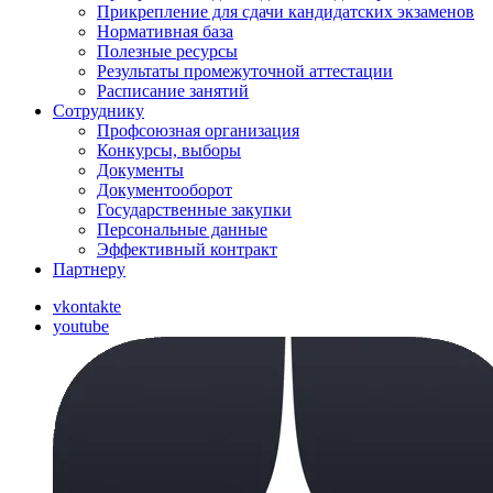
Прикрепление для сдачи кандидатских экзаменов
Нормативная база
Полезные ресурсы
Результаты промежуточной аттестации
Расписание занятий
Сотруднику
Профсоюзная организация
Конкурсы, выборы
Документы
Документооборот
Государственные закупки
Персональные данные
Эффективный контракт
Партнеру
vkontakte
youtube