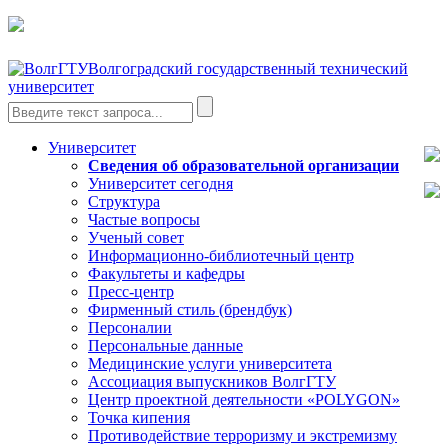
Волгоградский государственный технический
университет
Университет
Сведения об образовательной организации
Университет сегодня
Структура
Частые вопросы
Ученый совет
Информационно-библиотечный центр
Факультеты и кафедры
Пресс-центр
Фирменный стиль (брендбук)
Персоналии
Персональные данные
Медицинские услуги университета
Ассоциация выпускников ВолгГТУ
Центр проектной деятельности «POLYGON»
Точка кипения
Противодействие терроризму и экстремизму