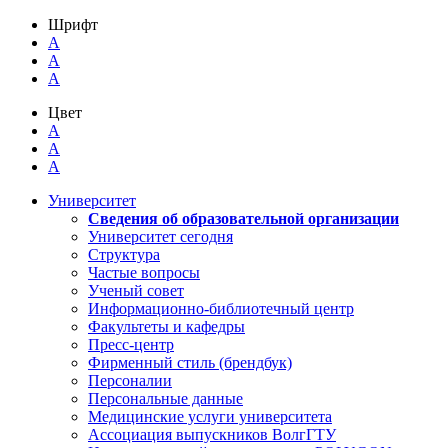
Шрифт
A
A
A
Цвет
A
A
A
Университет
Сведения об образовательной организации
Университет сегодня
Структура
Частые вопросы
Ученый совет
Информационно-библиотечный центр
Факультеты и кафедры
Пресс-центр
Фирменный стиль (брендбук)
Персоналии
Персональные данные
Медицинские услуги университета
Ассоциация выпускников ВолгГТУ