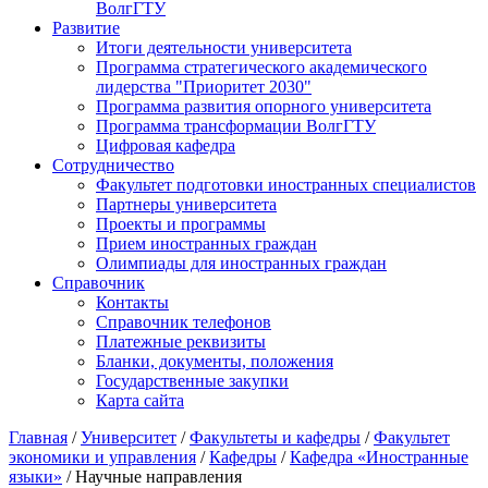
ВолгГТУ
Развитие
Итоги деятельности университета
Программа стратегического академического
лидерства "Приоритет 2030"
Программа развития опорного университета
Программа трансформации ВолгГТУ
Цифровая кафедра
Сотрудничество
Факультет подготовки иностранных специалистов
Партнеры университета
Проекты и программы
Прием иностранных граждан
Олимпиады для иностранных граждан
Справочник
Контакты
Справочник телефонов
Платежные реквизиты
Бланки, документы, положения
Государственные закупки
Карта сайта
Главная
/
Университет
/
Факультеты и кафедры
/
Факультет
экономики и управления
/
Кафедры
/
Кафедра «Иностранные
языки»
/ Научные направления