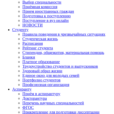
Выбор специальности
Приёмная комиссия
Прием иностранных граждан
Подготовка к поступлению
Поступление в вуз онлайн
НОВОСТИ
Студенту
Правила поведения в чрезвычайных ситуациях
Студенческая жизнь
Расписания
Рейтинг студента
Стипендия, общежития, материальная помощь
Бланки
Платное образование
Трудоустройство студентов и выпускников
Здоровый образ жизни
Единое окно для молодых семей
Портфолио студентов
Профсоюзная организация
Аспиранту
Приём в аспирантуру
Докторантура
Перечень научных специальностей
ФГОС
Прикрепление для подготовки диссертации