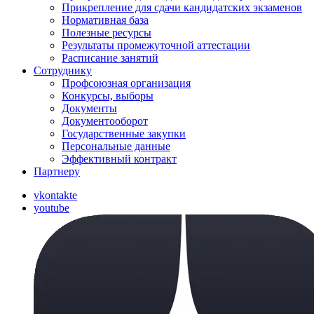
Прикрепление для сдачи кандидатских экзаменов
Нормативная база
Полезные ресурсы
Результаты промежуточной аттестации
Расписание занятий
Сотруднику
Профсоюзная организация
Конкурсы, выборы
Документы
Документооборот
Государственные закупки
Персональные данные
Эффективный контракт
Партнеру
vkontakte
youtube