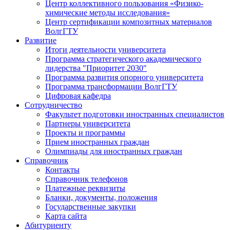
Центр коллективного пользования «Физико-
химические методы исследования»
Центр сертификации композитных материалов
ВолгГТУ
Развитие
Итоги деятельности университета
Программа стратегического академического
лидерства "Приоритет 2030"
Программа развития опорного университета
Программа трансформации ВолгГТУ
Цифровая кафедра
Сотрудничество
Факультет подготовки иностранных специалистов
Партнеры университета
Проекты и программы
Прием иностранных граждан
Олимпиады для иностранных граждан
Справочник
Контакты
Справочник телефонов
Платежные реквизиты
Бланки, документы, положения
Государственные закупки
Карта сайта
Абитуриенту