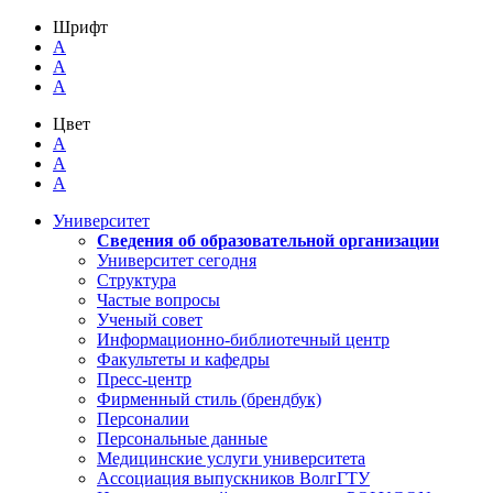
Шрифт
A
A
A
Цвет
A
A
A
Университет
Сведения об образовательной организации
Университет сегодня
Структура
Частые вопросы
Ученый совет
Информационно-библиотечный центр
Факультеты и кафедры
Пресс-центр
Фирменный стиль (брендбук)
Персоналии
Персональные данные
Медицинские услуги университета
Ассоциация выпускников ВолгГТУ