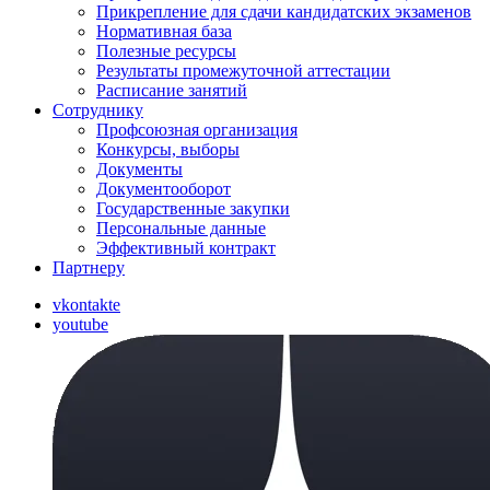
Прикрепление для сдачи кандидатских экзаменов
Нормативная база
Полезные ресурсы
Результаты промежуточной аттестации
Расписание занятий
Сотруднику
Профсоюзная организация
Конкурсы, выборы
Документы
Документооборот
Государственные закупки
Персональные данные
Эффективный контракт
Партнеру
vkontakte
youtube