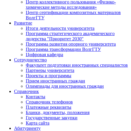
Центр коллективного пользования «Физико-
химические методы исследования»
Центр сертификации композитных материалов
ВолгГТУ
Развитие
Итоги деятельности университета
Программа стратегического академического
лидерства "Приоритет 2030"
Программа развития опорного университета
Программа трансформации ВолгГТУ
Цифровая кафедра
Сотрудничество
Факультет подготовки иностранных специалистов
Партнеры университета
Проекты и программы
Прием иностранных граждан
Олимпиады для иностранных граждан
Справочник
Контакты
Справочник телефонов
Платежные реквизиты
Бланки, документы, положения
Государственные закупки
Карта сайта
Абитуриенту