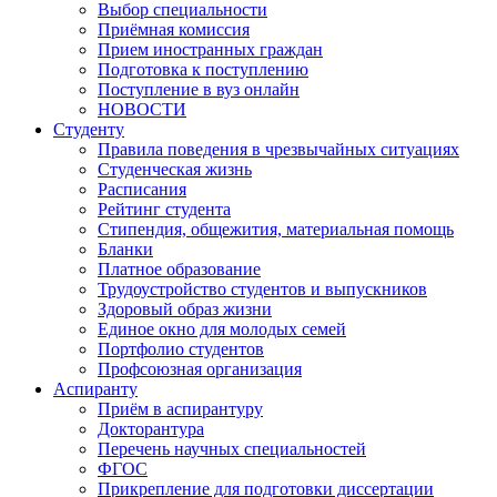
Выбор специальности
Приёмная комиссия
Прием иностранных граждан
Подготовка к поступлению
Поступление в вуз онлайн
НОВОСТИ
Студенту
Правила поведения в чрезвычайных ситуациях
Студенческая жизнь
Расписания
Рейтинг студента
Стипендия, общежития, материальная помощь
Бланки
Платное образование
Трудоустройство студентов и выпускников
Здоровый образ жизни
Единое окно для молодых семей
Портфолио студентов
Профсоюзная организация
Аспиранту
Приём в аспирантуру
Докторантура
Перечень научных специальностей
ФГОС
Прикрепление для подготовки диссертации