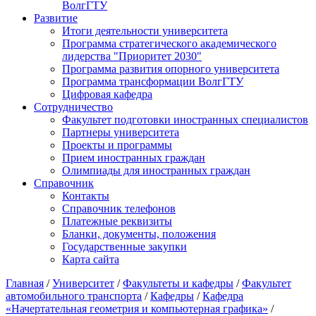
ВолгГТУ
Развитие
Итоги деятельности университета
Программа стратегического академического
лидерства "Приоритет 2030"
Программа развития опорного университета
Программа трансформации ВолгГТУ
Цифровая кафедра
Сотрудничество
Факультет подготовки иностранных специалистов
Партнеры университета
Проекты и программы
Прием иностранных граждан
Олимпиады для иностранных граждан
Справочник
Контакты
Справочник телефонов
Платежные реквизиты
Бланки, документы, положения
Государственные закупки
Карта сайта
Главная
/
Университет
/
Факультеты и кафедры
/
Факультет
автомобильного транспорта
/
Кафедры
/
Кафедра
«Начертательная геометрия и компьютерная графика»
/