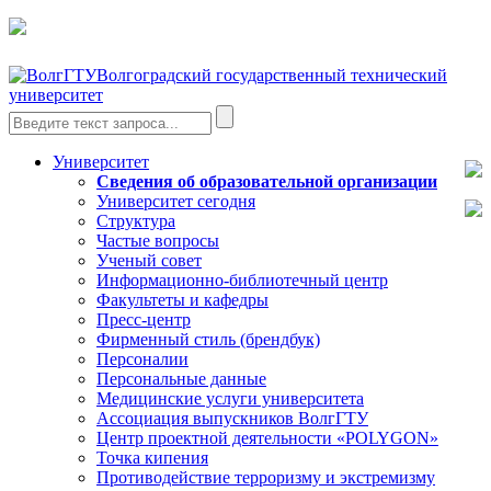
Волгоградский государственный технический
университет
Университет
Сведения об образовательной организации
Университет сегодня
Структура
Частые вопросы
Ученый совет
Информационно-библиотечный центр
Факультеты и кафедры
Пресс-центр
Фирменный стиль (брендбук)
Персоналии
Персональные данные
Медицинские услуги университета
Ассоциация выпускников ВолгГТУ
Центр проектной деятельности «POLYGON»
Точка кипения
Противодействие терроризму и экстремизму