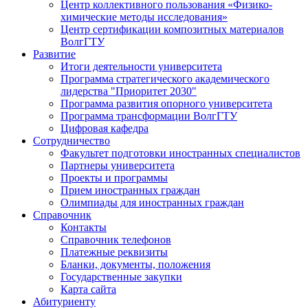
Центр коллективного пользования «Физико-
химические методы исследования»
Центр сертификации композитных материалов
ВолгГТУ
Развитие
Итоги деятельности университета
Программа стратегического академического
лидерства "Приоритет 2030"
Программа развития опорного университета
Программа трансформации ВолгГТУ
Цифровая кафедра
Сотрудничество
Факультет подготовки иностранных специалистов
Партнеры университета
Проекты и программы
Прием иностранных граждан
Олимпиады для иностранных граждан
Справочник
Контакты
Справочник телефонов
Платежные реквизиты
Бланки, документы, положения
Государственные закупки
Карта сайта
Абитуриенту