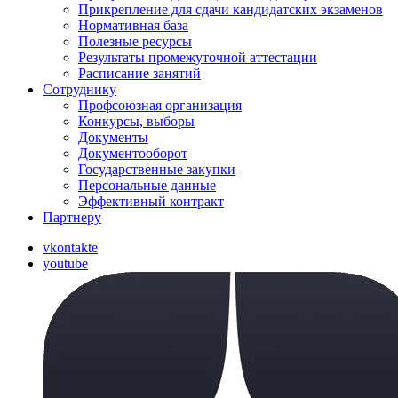
Прикрепление для сдачи кандидатских экзаменов
Нормативная база
Полезные ресурсы
Результаты промежуточной аттестации
Расписание занятий
Сотруднику
Профсоюзная организация
Конкурсы, выборы
Документы
Документооборот
Государственные закупки
Персональные данные
Эффективный контракт
Партнеру
vkontakte
youtube