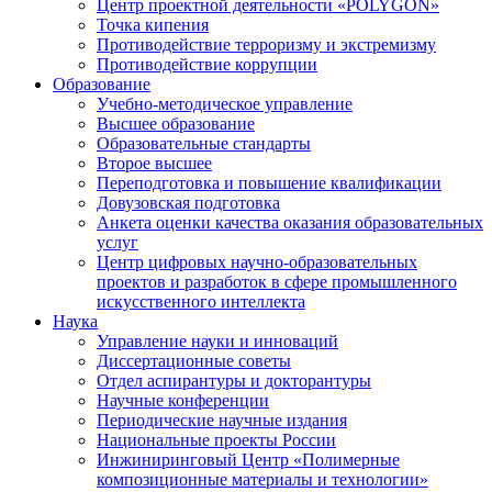
Центр проектной деятельности «POLYGON»
Точка кипения
Противодействие терроризму и экстремизму
Противодействие коррупции
Образование
Учебно-методическое управление
Высшее образование
Образовательные стандарты
Второе высшее
Переподготовка и повышение квалификации
Довузовская подготовка
Анкета оценки качества оказания образовательных
услуг
Центр цифровых научно-образовательных
проектов и разработок в сфере промышленного
искусственного интеллекта
Наука
Управление науки и инноваций
Диссертационные советы
Отдел аспирантуры и докторантуры
Научные конференции
Периодические научные издания
Национальные проекты России
Инжиниринговый Центр «Полимерные
композиционные материалы и технологии»