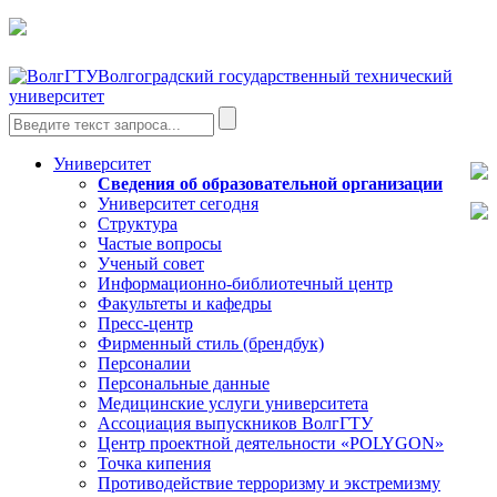
Волгоградский государственный технический
университет
Университет
Сведения об образовательной организации
Университет сегодня
Структура
Частые вопросы
Ученый совет
Информационно-библиотечный центр
Факультеты и кафедры
Пресс-центр
Фирменный стиль (брендбук)
Персоналии
Персональные данные
Медицинские услуги университета
Ассоциация выпускников ВолгГТУ
Центр проектной деятельности «POLYGON»
Точка кипения
Противодействие терроризму и экстремизму