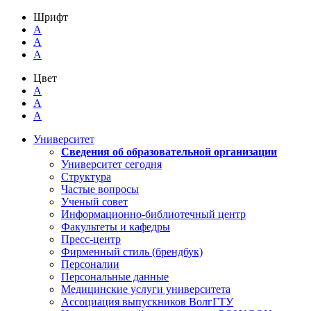
Шрифт
A
A
A
Цвет
A
A
A
Университет
Сведения об образовательной организации
Университет сегодня
Структура
Частые вопросы
Ученый совет
Информационно-библиотечный центр
Факультеты и кафедры
Пресс-центр
Фирменный стиль (брендбук)
Персоналии
Персональные данные
Медицинские услуги университета
Ассоциация выпускников ВолгГТУ