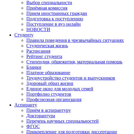
Выбор специальности
Приёмная комиссия
Прием иностранных граждан
Подготовка к поступлению
Поступление в вуз онлайн
НОВОСТИ
Студенту
Правила поведения в чрезвычайных ситуациях
Студенческая жизнь
Расписания
Рейтинг студента
Стипендия, общежития, материальная помощь
Бланки
Платное образование
Трудоустройство студентов и выпускников
Здоровый образ жизни
Единое окно для молодых семей
Портфолио студентов
Профсоюзная организация
Аспиранту
Приём в аспирантуру
Докторантура
Перечень научных специальностей
ФГОС
Прикрепление для подготовки диссертации