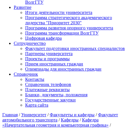
ВолгГТУ
Развитие
Итоги деятельности университета
Программа стратегического академического
лидерства "Приоритет 2030"
Программа развития опорного университета
Программа трансформации ВолгГТУ
Цифровая кафедра
Сотрудничество
Факультет подготовки иностранных специалистов
Партнеры университета
Проекты и программы
Прием иностранных граждан
Олимпиады для иностранных граждан
Справочник
Контакты
Справочник телефонов
Платежные реквизиты
Бланки, документы, положения
Государственные закупки
Карта сайта
Главная
/
Университет
/
Факультеты и кафедры
/
Факультет
автомобильного транспорта
/
Кафедры
/
Кафедра
«Начертательная геометрия и компьютерная графика»
/