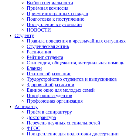
Выбор специальности
Приёмная комиссия
Прием иностранных граждан
Подготовка к поступлению
Поступление в вуз онлайн
НОВОСТИ
Студенту
Правила поведения в чрезвычайных ситуациях
Студенческая жизнь
Расписания
Рейтинг студента
Стипендия, общежития, материальная помощь
Бланки
Платное образование
Трудоустройство студентов и выпускников
Здоровый образ жизни
Единое окно для молодых семей
Портфолио студентов
Профсоюзная организация
Аспиранту
Приём в аспирантуру
Докторантура
Перечень научных специальностей
ФГОС
Прикрепление для подготовки диссертации