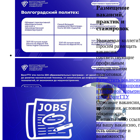
Размещение
вакансий,
практик и
стажировок
Уважаемые коллеги!
Просим размещать
вакансии,
соответствующие
профильным
направлениям
подготовки.
Разместить ваканси
практику, стажиров
в цифровой карьер
среде ВолгГТУ
Описание вакансии
требования, условия
обязанности,
контакты либо ссыл
на вашу вакансию, 
есть описание и
возможность