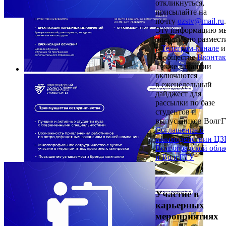
откликнуться,
присылайте на
почту
ozstv@mail.ru
.
Эту информацию м
оперативно размест
в
Телеграм-канале
и
сообществе
Вконтак
Также вакансии
включаются
в еженедельный
дайджест для
рассылки по базе
студентов и
выпускников ВолгГ
Соглашение о
взаимодействии ЦЗ
Волгоградской обла
и ВолгГТУ
Участие в
карьерных
мероприятиях