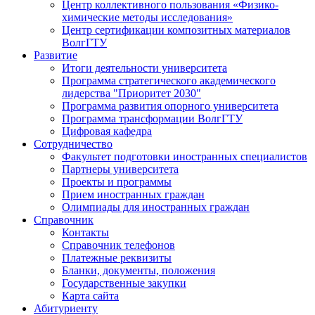
Центр коллективного пользования «Физико-
химические методы исследования»
Центр сертификации композитных материалов
ВолгГТУ
Развитие
Итоги деятельности университета
Программа стратегического академического
лидерства "Приоритет 2030"
Программа развития опорного университета
Программа трансформации ВолгГТУ
Цифровая кафедра
Сотрудничество
Факультет подготовки иностранных специалистов
Партнеры университета
Проекты и программы
Прием иностранных граждан
Олимпиады для иностранных граждан
Справочник
Контакты
Справочник телефонов
Платежные реквизиты
Бланки, документы, положения
Государственные закупки
Карта сайта
Абитуриенту