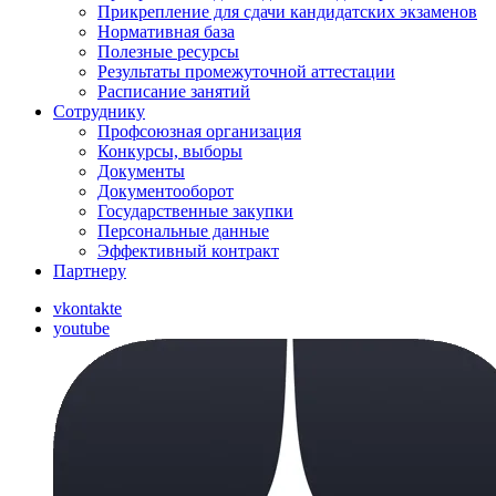
Прикрепление для сдачи кандидатских экзаменов
Нормативная база
Полезные ресурсы
Результаты промежуточной аттестации
Расписание занятий
Сотруднику
Профсоюзная организация
Конкурсы, выборы
Документы
Документооборот
Государственные закупки
Персональные данные
Эффективный контракт
Партнеру
vkontakte
youtube