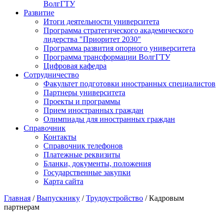
ВолгГТУ
Развитие
Итоги деятельности университета
Программа стратегического академического
лидерства "Приоритет 2030"
Программа развития опорного университета
Программа трансформации ВолгГТУ
Цифровая кафедра
Сотрудничество
Факультет подготовки иностранных специалистов
Партнеры университета
Проекты и программы
Прием иностранных граждан
Олимпиады для иностранных граждан
Справочник
Контакты
Справочник телефонов
Платежные реквизиты
Бланки, документы, положения
Государственные закупки
Карта сайта
Главная
/
Выпускнику
/
Трудоустройство
/ Кадровым
партнерам