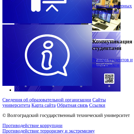
Анонсы карьерных
мероприятий
Коммуникация 
студентами
Резюме студентов и
выпускников
Сведения об образовательной организации
Сайты
университета
Карта сайта
Обратная связь
Ссылки
© Волгоградский государственный технический университет
Противодействие коррупции
Противодействие терроризму и экстремизму