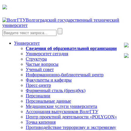
Волгоградский государственный технический
университет
Университет
Сведения об образовательной организации
Университет сегодня
Структура
Частые вопросы
Ученый совет
Информационно-библиотечный центр
Факультеты и кафедры
Пресс-центр
Фирменный стиль (брендбук)
Персоналии
Персональные данные
Медицинские услуги университета
Ассоциация выпускников ВолгГТУ
Центр проектной деятельности «POLYGON»
Точка кипения
Противодействие терроризму и экстремизму