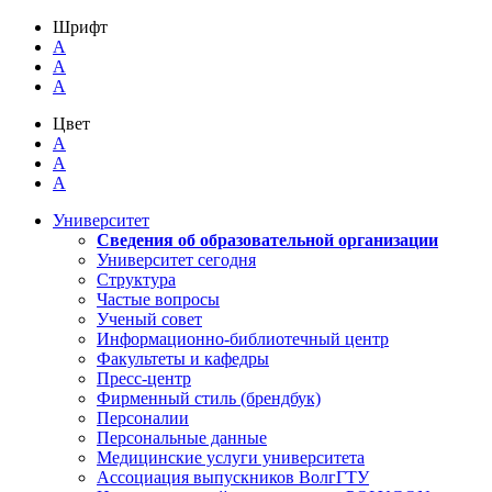
Шрифт
A
A
A
Цвет
A
A
A
Университет
Сведения об образовательной организации
Университет сегодня
Структура
Частые вопросы
Ученый совет
Информационно-библиотечный центр
Факультеты и кафедры
Пресс-центр
Фирменный стиль (брендбук)
Персоналии
Персональные данные
Медицинские услуги университета
Ассоциация выпускников ВолгГТУ