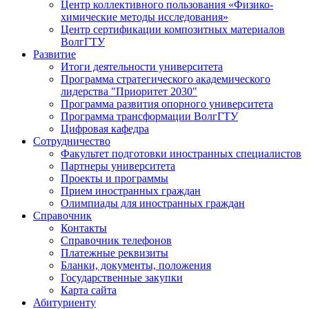
Центр коллективного пользования «Физико-
химические методы исследования»
Центр сертификации композитных материалов
ВолгГТУ
Развитие
Итоги деятельности университета
Программа стратегического академического
лидерства "Приоритет 2030"
Программа развития опорного университета
Программа трансформации ВолгГТУ
Цифровая кафедра
Сотрудничество
Факультет подготовки иностранных специалистов
Партнеры университета
Проекты и программы
Прием иностранных граждан
Олимпиады для иностранных граждан
Справочник
Контакты
Справочник телефонов
Платежные реквизиты
Бланки, документы, положения
Государственные закупки
Карта сайта
Абитуриенту