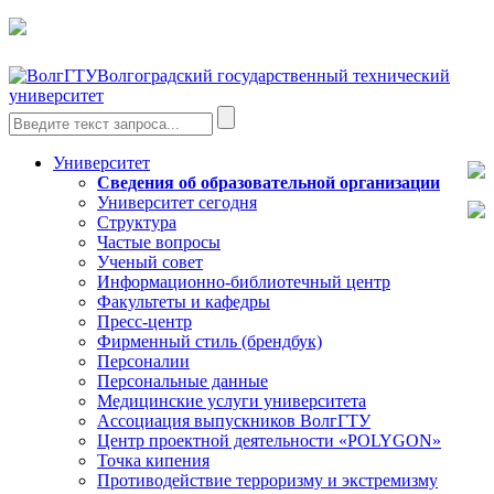
Волгоградский государственный технический
университет
Университет
Сведения об образовательной организации
Университет сегодня
Структура
Частые вопросы
Ученый совет
Информационно-библиотечный центр
Факультеты и кафедры
Пресс-центр
Фирменный стиль (брендбук)
Персоналии
Персональные данные
Медицинские услуги университета
Ассоциация выпускников ВолгГТУ
Центр проектной деятельности «POLYGON»
Точка кипения
Противодействие терроризму и экстремизму