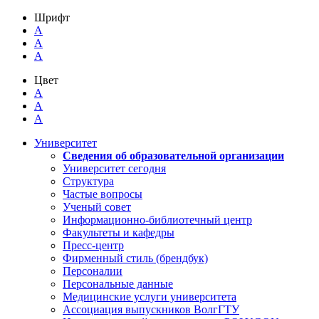
Шрифт
A
A
A
Цвет
A
A
A
Университет
Сведения об образовательной организации
Университет сегодня
Структура
Частые вопросы
Ученый совет
Информационно-библиотечный центр
Факультеты и кафедры
Пресс-центр
Фирменный стиль (брендбук)
Персоналии
Персональные данные
Медицинские услуги университета
Ассоциация выпускников ВолгГТУ