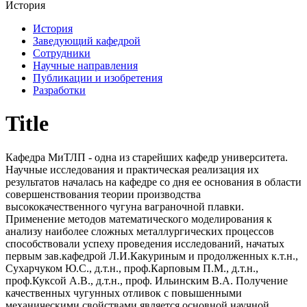
История
История
Заведующий кафедрой
Сотрудники
Научные направления
Публикации и изобретения
Разработки
Title
Кафедра МиТЛП - одна из старейших кафедр университета.
Научные исследования и практическая реализация их
результатов началась на кафедре со дня ее основания в области
совершенствования теории производства
высококачественного чугуна ваграночной плавки.
Применение методов математического моделирования к
анализу наиболее сложных металлургических процессов
способствовали успеху проведения исследований, начатых
первым зав.кафедрой Л.И.Какуриным и продолженных к.т.н.,
Сухарчуком Ю.С., д.т.н., проф.Карповым П.М., д.т.н.,
проф.Куксой А.В., д.т.н., проф. Ильинским В.А. Получение
качественных чугунных отливок с повышенными
механическими свойствами является основной научной