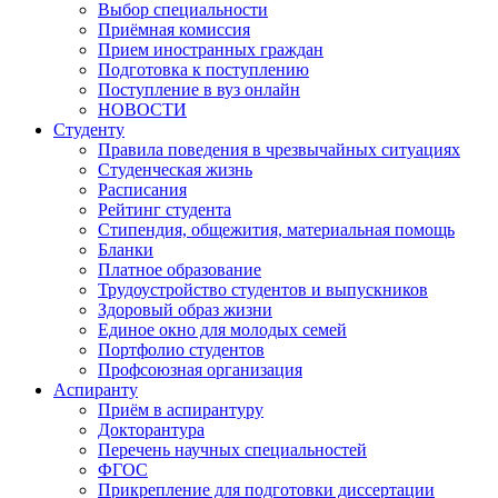
Выбор специальности
Приёмная комиссия
Прием иностранных граждан
Подготовка к поступлению
Поступление в вуз онлайн
НОВОСТИ
Студенту
Правила поведения в чрезвычайных ситуациях
Студенческая жизнь
Расписания
Рейтинг студента
Стипендия, общежития, материальная помощь
Бланки
Платное образование
Трудоустройство студентов и выпускников
Здоровый образ жизни
Единое окно для молодых семей
Портфолио студентов
Профсоюзная организация
Аспиранту
Приём в аспирантуру
Докторантура
Перечень научных специальностей
ФГОС
Прикрепление для подготовки диссертации