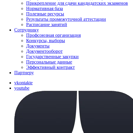
Прикрепление для сдачи кандидатских экзаменов
Нормативная база
Полезные ресурсы
Результаты промежуточной аттестации
Расписание занятий
Сотруднику
Профсоюзная организация
Конкурсы, выборы
Документы
Документооборот
Государственные закупки
Персональные данные
Эффективный контракт
Партнеру
vkontakte
youtube