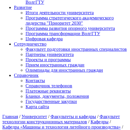
ВолгГТУ
Развитие
Итоги деятельности университета
Программа стратегического академического
лидерства "Приоритет 2030"
Программа развития опорного университета
Программа трансформации ВолгГТУ
Цифровая кафедра
Сотрудничество
Факультет подготовки иностранных специалистов
Партнеры университета
Проекты и программы
Прием иностранных граждан
Олимпиады для иностранных граждан
Справочник
Контакты
Справочник телефонов
Платежные реквизиты
Бланки, документы, положения
Государственные закупки
Карта сайта
Главная
/
Университет
/
Факультеты и кафедры
/
Факультет
технологии конструкционных материалов
/
Кафедры
/
Кафедра «Машины и технология литейного производства»
/