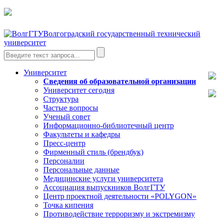
Волгоградский государственный технический
университет
Университет
Сведения об образовательной организации
Университет сегодня
Структура
Частые вопросы
Ученый совет
Информационно-библиотечный центр
Факультеты и кафедры
Пресс-центр
Фирменный стиль (брендбук)
Персоналии
Персональные данные
Медицинские услуги университета
Ассоциация выпускников ВолгГТУ
Центр проектной деятельности «POLYGON»
Точка кипения
Противодействие терроризму и экстремизму