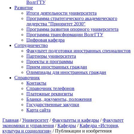
ВолгГТУ
Развитие
Итоги деятельности университета
Программа стратегического академического
лидерства "Приоритет 2030"
Программа развития опорного университета
Программа трансформации ВолгГТУ
Цифровая кафедра
Сотрудничество
Факультет подготовки иностранных специалистов
Партнеры университета
Проекты и программы
Прием иностранных граждан
Олимпиады для иностранных граждан
Справочник
Контакты
Справочник телефонов
Платежные реквизиты
Бланки, документы, положения
Государственные закупки
Карта сайта
Главная
/
Университет
/
Факультеты и кафедры
/
Факультет
экономики и управления
/
Кафедры
/
Кафедра «История,
культура и социология»
/ Публикации и изобретения