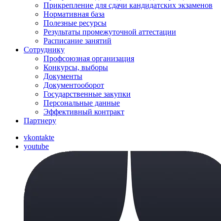
Прикрепление для сдачи кандидатских экзаменов
Нормативная база
Полезные ресурсы
Результаты промежуточной аттестации
Расписание занятий
Сотруднику
Профсоюзная организация
Конкурсы, выборы
Документы
Документооборот
Государственные закупки
Персональные данные
Эффективный контракт
Партнеру
vkontakte
youtube