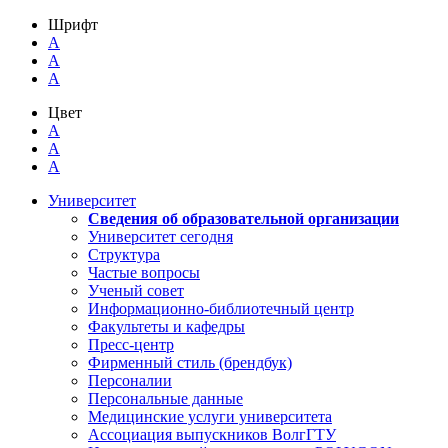
Шрифт
A
A
A
Цвет
A
A
A
Университет
Сведения об образовательной организации
Университет сегодня
Структура
Частые вопросы
Ученый совет
Информационно-библиотечный центр
Факультеты и кафедры
Пресс-центр
Фирменный стиль (брендбук)
Персоналии
Персональные данные
Медицинские услуги университета
Ассоциация выпускников ВолгГТУ