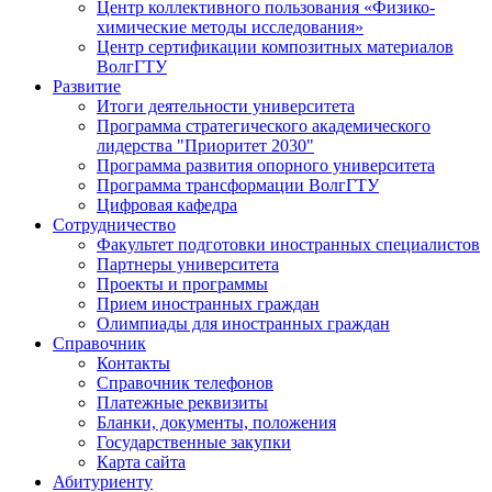
Центр коллективного пользования «Физико-
химические методы исследования»
Центр сертификации композитных материалов
ВолгГТУ
Развитие
Итоги деятельности университета
Программа стратегического академического
лидерства "Приоритет 2030"
Программа развития опорного университета
Программа трансформации ВолгГТУ
Цифровая кафедра
Сотрудничество
Факультет подготовки иностранных специалистов
Партнеры университета
Проекты и программы
Прием иностранных граждан
Олимпиады для иностранных граждан
Справочник
Контакты
Справочник телефонов
Платежные реквизиты
Бланки, документы, положения
Государственные закупки
Карта сайта
Абитуриенту