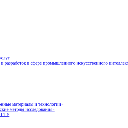
услуг
и разработок в сфере промышленного искусственного интеллек
нные материалы и технологии»
ские методы исследования»
лгГТУ