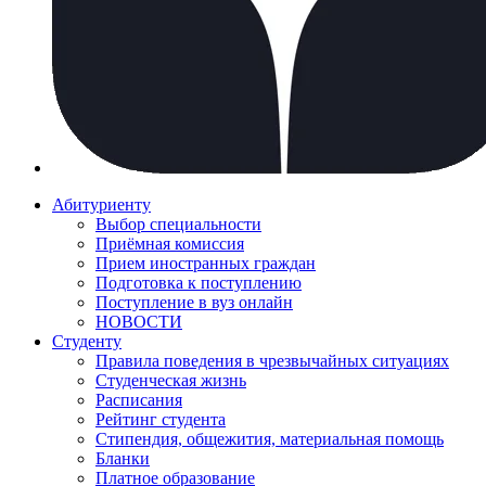
Абитуриенту
Выбор специальности
Приёмная комиссия
Прием иностранных граждан
Подготовка к поступлению
Поступление в вуз онлайн
НОВОСТИ
Студенту
Правила поведения в чрезвычайных ситуациях
Студенческая жизнь
Расписания
Рейтинг студента
Стипендия, общежития, материальная помощь
Бланки
Платное образование