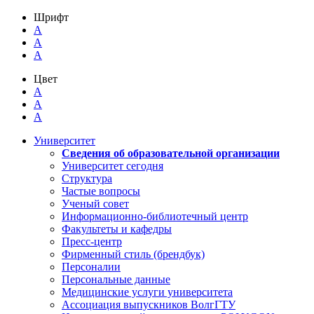
Шрифт
A
A
A
Цвет
A
A
A
Университет
Сведения об образовательной организации
Университет сегодня
Структура
Частые вопросы
Ученый совет
Информационно-библиотечный центр
Факультеты и кафедры
Пресс-центр
Фирменный стиль (брендбук)
Персоналии
Персональные данные
Медицинские услуги университета
Ассоциация выпускников ВолгГТУ