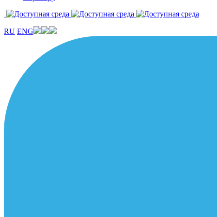
RU
ENG