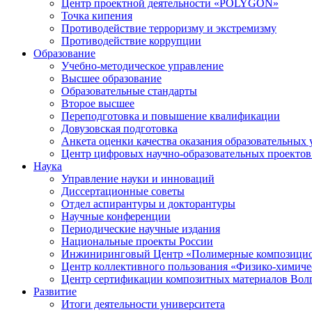
Центр проектной деятельности «POLYGON»
Точка кипения
Противодействие терроризму и экстремизму
Противодействие коррупции
Образование
Учебно-методическое управление
Высшее образование
Образовательные стандарты
Второе высшее
Переподготовка и повышение квалификации
Довузовская подготовка
Анкета оценки качества оказания образовательных 
Центр цифровых научно-образовательных проектов 
Наука
Управление науки и инноваций
Диссертационные советы
Отдел аспирантуры и докторантуры
Научные конференции
Периодические научные издания
Национальные проекты России
Инжиниринговый Центр «Полимерные композицио
Центр коллективного пользования «Физико-химиче
Центр сертификации композитных материалов Во
Развитие
Итоги деятельности университета