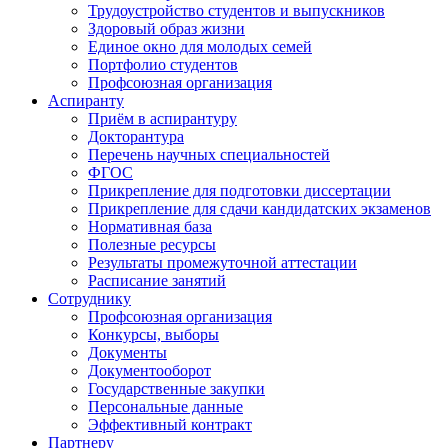
Трудоустройство студентов и выпускников
Здоровый образ жизни
Единое окно для молодых семей
Портфолио студентов
Профсоюзная организация
Аспиранту
Приём в аспирантуру
Докторантура
Перечень научных специальностей
ФГОС
Прикрепление для подготовки диссертации
Прикрепление для сдачи кандидатских экзаменов
Нормативная база
Полезные ресурсы
Результаты промежуточной аттестации
Расписание занятий
Сотруднику
Профсоюзная организация
Конкурсы, выборы
Документы
Документооборот
Государственные закупки
Персональные данные
Эффективный контракт
Партнеру