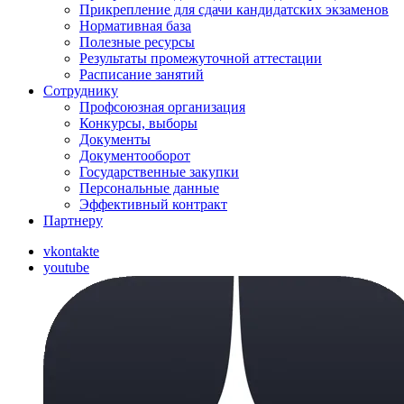
Прикрепление для сдачи кандидатских экзаменов
Нормативная база
Полезные ресурсы
Результаты промежуточной аттестации
Расписание занятий
Сотруднику
Профсоюзная организация
Конкурсы, выборы
Документы
Документооборот
Государственные закупки
Персональные данные
Эффективный контракт
Партнеру
vkontakte
youtube