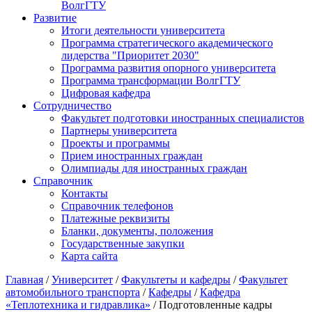
ВолгГТУ
Развитие
Итоги деятельности университета
Программа стратегического академического
лидерства "Приоритет 2030"
Программа развития опорного университета
Программа трансформации ВолгГТУ
Цифровая кафедра
Сотрудничество
Факультет подготовки иностранных специалистов
Партнеры университета
Проекты и программы
Прием иностранных граждан
Олимпиады для иностранных граждан
Справочник
Контакты
Справочник телефонов
Платежные реквизиты
Бланки, документы, положения
Государственные закупки
Карта сайта
Главная
/
Университет
/
Факультеты и кафедры
/
Факультет
автомобильного транспорта
/
Кафедры
/
Кафедра
«Теплотехника и гидравлика»
/ Подготовленные кадры