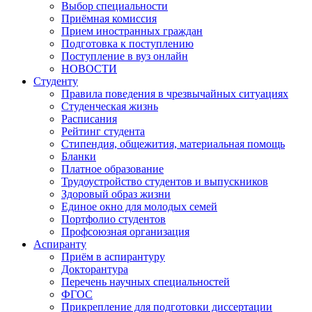
Выбор специальности
Приёмная комиссия
Прием иностранных граждан
Подготовка к поступлению
Поступление в вуз онлайн
НОВОСТИ
Студенту
Правила поведения в чрезвычайных ситуациях
Студенческая жизнь
Расписания
Рейтинг студента
Стипендия, общежития, материальная помощь
Бланки
Платное образование
Трудоустройство студентов и выпускников
Здоровый образ жизни
Единое окно для молодых семей
Портфолио студентов
Профсоюзная организация
Аспиранту
Приём в аспирантуру
Докторантура
Перечень научных специальностей
ФГОС
Прикрепление для подготовки диссертации