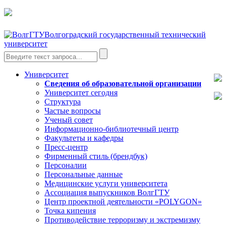
Волгоградский государственный технический
университет
Университет
Сведения об образовательной организации
Университет сегодня
Структура
Частые вопросы
Ученый совет
Информационно-библиотечный центр
Факультеты и кафедры
Пресс-центр
Фирменный стиль (брендбук)
Персоналии
Персональные данные
Медицинские услуги университета
Ассоциация выпускников ВолгГТУ
Центр проектной деятельности «POLYGON»
Точка кипения
Противодействие терроризму и экстремизму