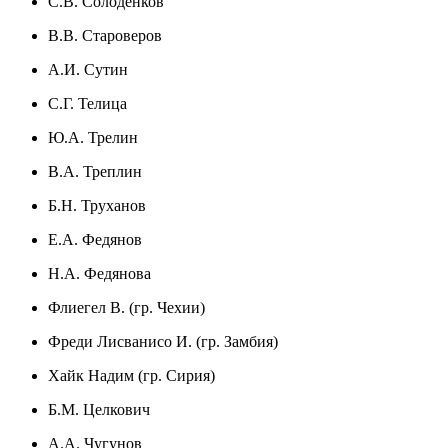
С.В. Солоденков
В.В. Староверов
А.И. Сутин
С.Г. Телица
Ю.А. Трелин
В.А. Треплин
Б.Н. Труханов
Е.А. Федянов
Н.А. Федянова
Флиегел В. (гр. Чехии)
Фреди Лисванисо И. (гр. Замбия)
Хайк Надим (гр. Сирия)
Б.М. Целкович
А.А. Чугунов