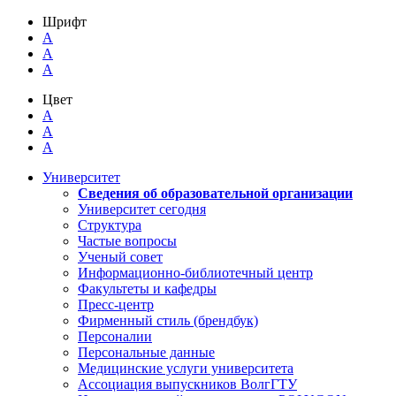
Шрифт
A
A
A
Цвет
A
A
A
Университет
Сведения об образовательной организации
Университет сегодня
Структура
Частые вопросы
Ученый совет
Информационно-библиотечный центр
Факультеты и кафедры
Пресс-центр
Фирменный стиль (брендбук)
Персоналии
Персональные данные
Медицинские услуги университета
Ассоциация выпускников ВолгГТУ