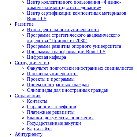
Центр коллективного пользования «Физико-
химические методы исследования»
Центр сертификации композитных материалов
ВолгГТУ
Развитие
Итоги деятельности университета
Программа стратегического академического
лидерства "Приоритет 2030"
Программа развития опорного университета
Программа трансформации ВолгГТУ
Цифровая кафедра
Сотрудничество
Факультет подготовки иностранных специалистов
Партнеры университета
Проекты и программы
Прием иностранных граждан
Олимпиады для иностранных граждан
Справочник
Контакты
Справочник телефонов
Платежные реквизиты
Бланки, документы, положения
Государственные закупки
Карта сайта
Абитуриенту