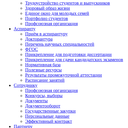
Трудоустройство студентов и выпускников
Здоровый образ жизни
Единое окно для молодых семей
Портфолио студентов
Профсоюзная организация
Аспиранту
Приём в аспирантуру
Докторантура
Перечень научных специальностей
ФГОС
Прикрепление для подготовки диссертации
Прикрепление для сдачи кандидатских экзаменов
Нормативная база
Полезные ресурсы
Результаты промежуточной аттестации
Расписание занятий
Сотруднику
Профсоюзная организация
Конкурсы, выборы
Документы
Документооборот
Государственные закупки
Персональные данные
Эффективный контракт
Партнеру