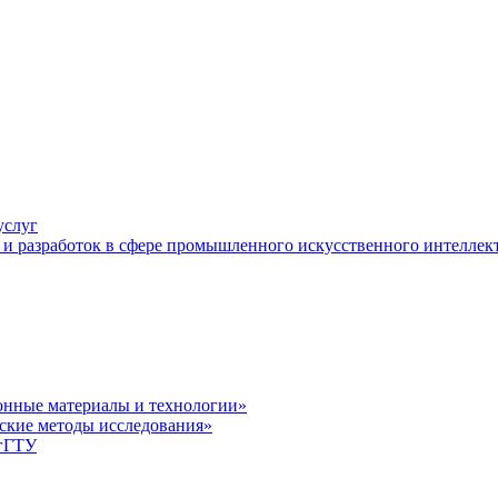
услуг
и разработок в сфере промышленного искусственного интеллек
нные материалы и технологии»
ские методы исследования»
лгГТУ