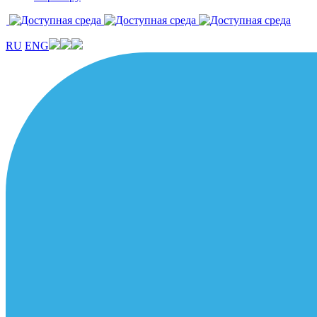
RU
ENG