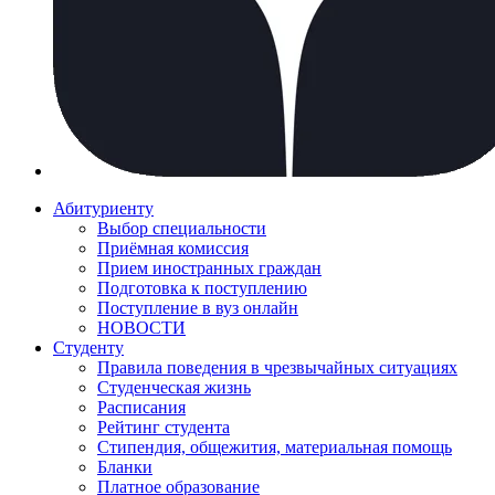
Абитуриенту
Выбор специальности
Приёмная комиссия
Прием иностранных граждан
Подготовка к поступлению
Поступление в вуз онлайн
НОВОСТИ
Студенту
Правила поведения в чрезвычайных ситуациях
Студенческая жизнь
Расписания
Рейтинг студента
Стипендия, общежития, материальная помощь
Бланки
Платное образование