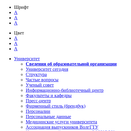
Шрифт
A
A
A
Цвет
A
A
A
Университет
Сведения об образовательной организации
Университет сегодня
Структура
Частые вопросы
Ученый совет
Информационно-библиотечный центр
Факультеты и кафедры
Пресс-центр
Фирменный стиль (брендбук)
Персоналии
Персональные данные
Медицинские услуги университета
Ассоциация выпускников ВолгГТУ