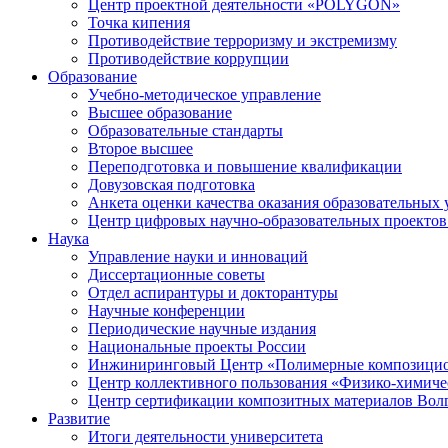
Центр проектной деятельности «POLYGON»
Точка кипения
Противодействие терроризму и экстремизму
Противодействие коррупции
Образование
Учебно-методическое управление
Высшее образование
Образовательные стандарты
Второе высшее
Переподготовка и повышение квалификации
Довузовская подготовка
Анкета оценки качества оказания образовательных 
Центр цифровых научно-образовательных проектов 
Наука
Управление науки и инноваций
Диссертационные советы
Отдел аспирантуры и докторантуры
Научные конференции
Периодические научные издания
Национальные проекты России
Инжиниринговый Центр «Полимерные композицио
Центр коллективного пользования «Физико-химиче
Центр сертификации композитных материалов Во
Развитие
Итоги деятельности университета