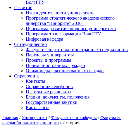
ВолгГТУ
Развитие
Итоги деятельности университета
Программа стратегического академического
лидерства "Приоритет 2030"
Программа развития опорного университета
Программа трансформации ВолгГТУ
Цифровая кафедра
Сотрудничество
Факультет подготовки иностранных специалистов
Партнеры университета
Проекты и программы
Прием иностранных граждан
Олимпиады для иностранных граждан
Справочник
Контакты
Справочник телефонов
Платежные реквизиты
Бланки, документы, положения
Государственные закупки
Карта сайта
Главная
/
Университет
/
Факультеты и кафедры
/
Факультет
автомобильного транспорта
/ История