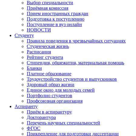
Выбор специальности
Приёмная комиссия
Прием иностранных граждан
Подготовка к поступлению
Поступление в вуз онлайн
НОВОСТИ
Студенту
Правила поведения в чрезвычайных ситуациях
Студенческая жизнь
Расписания
Рейтинг студента
Стипендия, общежития, материальная помощь
Бланки
Платное образование
Трудоустройство студентов и выпускников
Здоровый образ жизни
Единое окно для молодых семей
Портфолио студентов
Профсоюзная организация
Аспиранту
Приём в аспирантуру
Докторантура
Перечень научных специальностей
ФГОС
Прикрепление для подготовки диссертации