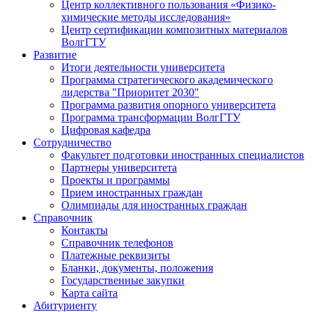
Центр коллективного пользования «Физико-
химические методы исследования»
Центр сертификации композитных материалов
ВолгГТУ
Развитие
Итоги деятельности университета
Программа стратегического академического
лидерства "Приоритет 2030"
Программа развития опорного университета
Программа трансформации ВолгГТУ
Цифровая кафедра
Сотрудничество
Факультет подготовки иностранных специалистов
Партнеры университета
Проекты и программы
Прием иностранных граждан
Олимпиады для иностранных граждан
Справочник
Контакты
Справочник телефонов
Платежные реквизиты
Бланки, документы, положения
Государственные закупки
Карта сайта
Абитуриенту