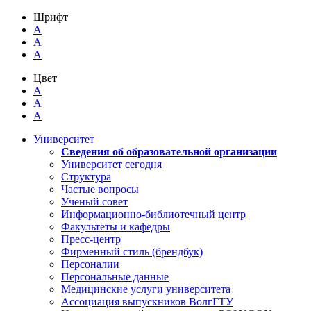
Шрифт
A
A
A
Цвет
A
A
A
Университет
Сведения об образовательной организации
Университет сегодня
Структура
Частые вопросы
Ученый совет
Информационно-библиотечный центр
Факультеты и кафедры
Пресс-центр
Фирменный стиль (брендбук)
Персоналии
Персональные данные
Медицинские услуги университета
Ассоциация выпускников ВолгГТУ