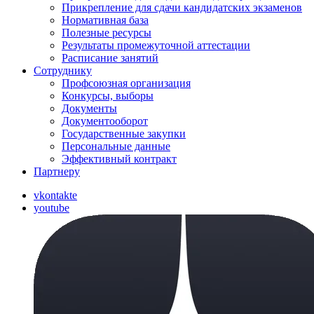
Прикрепление для сдачи кандидатских экзаменов
Нормативная база
Полезные ресурсы
Результаты промежуточной аттестации
Расписание занятий
Сотруднику
Профсоюзная организация
Конкурсы, выборы
Документы
Документооборот
Государственные закупки
Персональные данные
Эффективный контракт
Партнеру
vkontakte
youtube