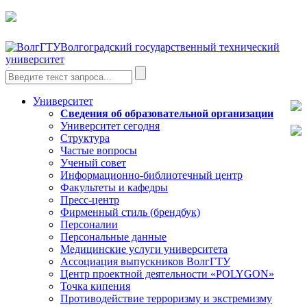
Волгоградский государственный технический
университет
Университет
Сведения об образовательной организации
Университет сегодня
Структура
Частые вопросы
Ученый совет
Информационно-библиотечный центр
Факультеты и кафедры
Пресс-центр
Фирменный стиль (брендбук)
Персоналии
Персональные данные
Медицинские услуги университета
Ассоциация выпускников ВолгГТУ
Центр проектной деятельности «POLYGON»
Точка кипения
Противодействие терроризму и экстремизму