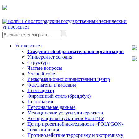
Волгоградский государственный технический
университет
Университет
Сведения об образовательной организации
Университет сегодня
Структура
Частые вопросы
Ученый совет
Информационно-библиотечный центр
Факультеты и кафедры
Пресс-центр
Фирменный стиль (брендбук)
Персоналии
Персональные данные
Медицинские услуги университета
Ассоциация выпускников ВолгГТУ
Центр проектной деятельности «POLYGON»
Точка кипения
Противодействие терроризму и экстремизму