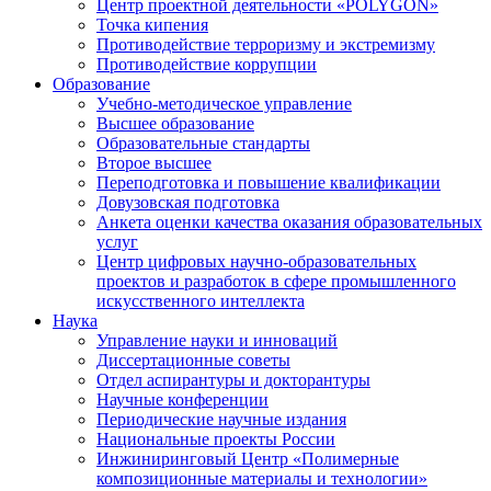
Центр проектной деятельности «POLYGON»
Точка кипения
Противодействие терроризму и экстремизму
Противодействие коррупции
Образование
Учебно-методическое управление
Высшее образование
Образовательные стандарты
Второе высшее
Переподготовка и повышение квалификации
Довузовская подготовка
Анкета оценки качества оказания образовательных
услуг
Центр цифровых научно-образовательных
проектов и разработок в сфере промышленного
искусственного интеллекта
Наука
Управление науки и инноваций
Диссертационные советы
Отдел аспирантуры и докторантуры
Научные конференции
Периодические научные издания
Национальные проекты России
Инжиниринговый Центр «Полимерные
композиционные материалы и технологии»