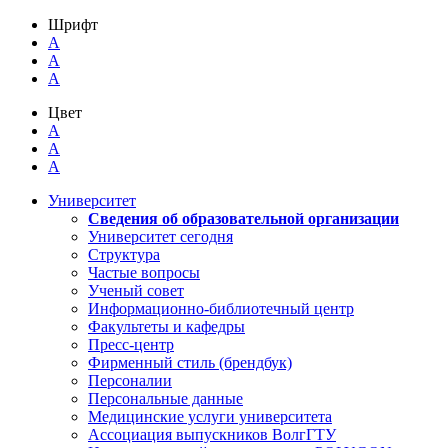
Шрифт
A
A
A
Цвет
A
A
A
Университет
Сведения об образовательной организации
Университет сегодня
Структура
Частые вопросы
Ученый совет
Информационно-библиотечный центр
Факультеты и кафедры
Пресс-центр
Фирменный стиль (брендбук)
Персоналии
Персональные данные
Медицинские услуги университета
Ассоциация выпускников ВолгГТУ