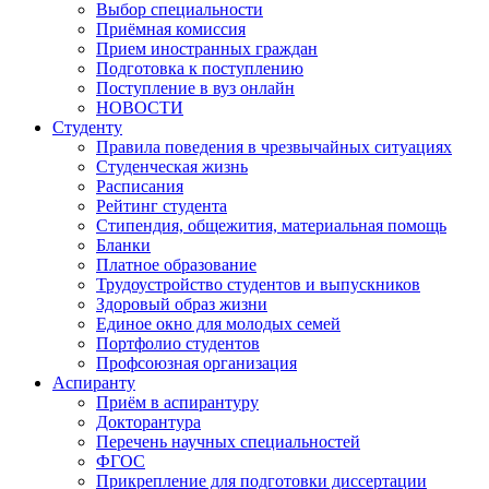
Выбор специальности
Приёмная комиссия
Прием иностранных граждан
Подготовка к поступлению
Поступление в вуз онлайн
НОВОСТИ
Студенту
Правила поведения в чрезвычайных ситуациях
Студенческая жизнь
Расписания
Рейтинг студента
Стипендия, общежития, материальная помощь
Бланки
Платное образование
Трудоустройство студентов и выпускников
Здоровый образ жизни
Единое окно для молодых семей
Портфолио студентов
Профсоюзная организация
Аспиранту
Приём в аспирантуру
Докторантура
Перечень научных специальностей
ФГОС
Прикрепление для подготовки диссертации