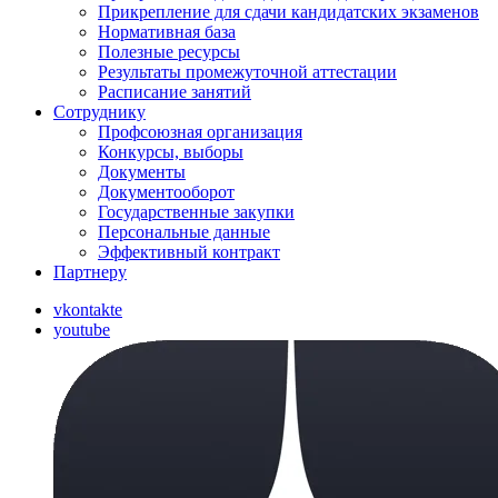
Прикрепление для сдачи кандидатских экзаменов
Нормативная база
Полезные ресурсы
Результаты промежуточной аттестации
Расписание занятий
Сотруднику
Профсоюзная организация
Конкурсы, выборы
Документы
Документооборот
Государственные закупки
Персональные данные
Эффективный контракт
Партнеру
vkontakte
youtube