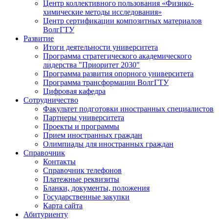
Центр коллективного пользования «Физико-
химические методы исследования»
Центр сертификации композитных материалов
ВолгГТУ
Развитие
Итоги деятельности университета
Программа стратегического академического
лидерства "Приоритет 2030"
Программа развития опорного университета
Программа трансформации ВолгГТУ
Цифровая кафедра
Сотрудничество
Факультет подготовки иностранных специалистов
Партнеры университета
Проекты и программы
Прием иностранных граждан
Олимпиады для иностранных граждан
Справочник
Контакты
Справочник телефонов
Платежные реквизиты
Бланки, документы, положения
Государственные закупки
Карта сайта
Абитуриенту