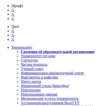
Шрифт
A
A
A
Цвет
A
A
A
Университет
Сведения об образовательной организации
Университет сегодня
Структура
Частые вопросы
Ученый совет
Информационно-библиотечный центр
Факультеты и кафедры
Пресс-центр
Фирменный стиль (брендбук)
Персоналии
Персональные данные
Медицинские услуги университета
Ассоциация выпускников ВолгГТУ