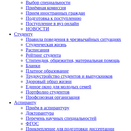
Выбор специальности
Приёмная комиссия
Прием иностранных граждан
Подготовка к поступлению
Поступление в вуз онлайн
НОВОСТИ
Студенту
Правила поведения в чрезвычайных ситуациях
Студенческая жизнь
Расписания
Рейтинг студента
Стипендия, общежития, материальная помощь
Бланки
Платное образование
Трудоустройство студентов и выпускников
Здоровый образ жизни
Единое окно для молодых семей
Портфолио студентов
Профсоюзная организация
Аспиранту
Приём в аспирантуру
Докторантура
Перечень научных специальностей
ФГОС
Прикрепление для подготовки диссертации